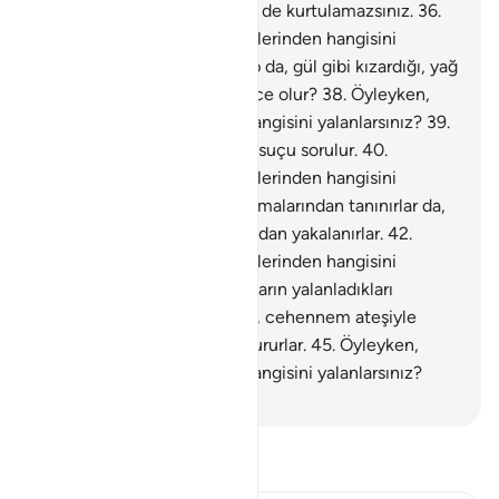
ateşsiz bir duman gönderilir de kurtulamazsınız.
36
.
Öyleyken, Rabbinizin nimetlerinden hangisini
yalanlarsınız?
37
.
Gök yarılıp da, gül gibi kızardığı, yağ
gibi eridiği zaman haliniz nice olur?
38
.
Öyleyken,
Rabbinizin nimetlerinden hangisini yalanlarsınız?
39
.
O gün ne insana ve ne cine suçu sorulur.
40
.
Öyleyken, Rabbinizin nimetlerinden hangisini
yalanlarsınız?
41
.
Suçlular simalarından tanınırlar da,
alın saçlarından ve ayaklarından yakalanırlar.
42
.
Öyleyken, Rabbinizin nimetlerinden hangisini
yalanlarsınız?
43
.
İşte suçluların yalanladıkları
cehennem budur.
44
.
Onlar, cehennem ateşiyle
kaynar su arasında dolaşır dururlar.
45
.
Öyleyken,
Rabbinizin nimetlerinden hangisini yalanlarsınız?
-
Turkish Translation(Diyanet)
Tefsir okuyun.