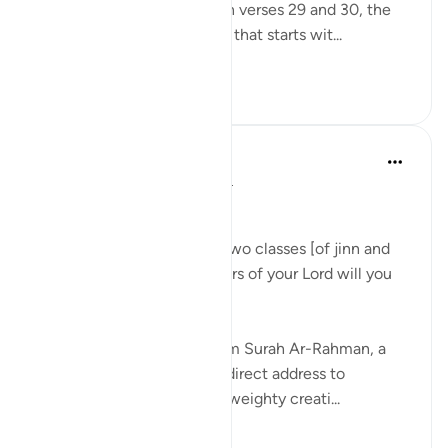
affairs of all His creatures in verses 29 and 30, the
surah begins a new section that starts wit...
Daha fazla gör
1
0
Dr Maryam Fayyaz
geçen yıl
·
referans
ayet 55:31-33
﷽
'We shall attend to you, O two classes [of jinn and
men]! So which of the favors of your Lord will you
deny? ' 55:31-32
As I recite these verses from Surah Ar-Rahman, a
chill runs through me. The direct address to
thaqalayn (الثقلين, the two weighty creati...
Daha fazla gör