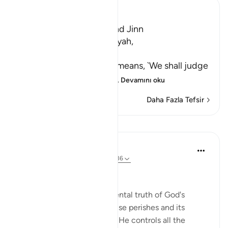
Ibn Kathir (Abridged)
A Warning for Humans and Jinn
Ibn Jurayj said that the Ayah,
سَنَفْرُغُ لَكُمْ
(We shall attend to you,) means, `We shall judge
you,' while Al-Bukhari sa
…
Devamını oku
Daha Fazla Tefsir
Dersler
In the Shade of the Quran
31 hafta önce
·
referans
ayet 55:31-36
A Frightening Threat
Having stated this fundamental truth of God's
eternity while everything else perishes and its
correlate making clear that He controls all the