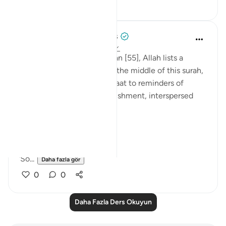
8
3
Tulayhah Tafsir Translations
5 yıl önce
·
referans
ayet 55:26-45
Throughout surah al-Rahman [55], Allah lists a
number of His blessings. In the middle of this surah,
He devotes a number of ayaat to reminders of
death, judgement, and punishment, interspersed
with the question:
[فَبِأَيِّ آلَاءِ رَبِّكُمَا تُكَذِّبَانِ]
'So...
Daha fazla gör
0
0
Daha Fazla Ders Okuyun