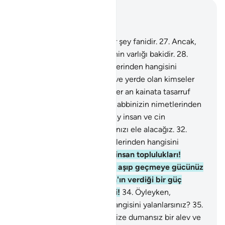
Bağlam içinde okuyun
Bölüm 55, Sayfa 532, Juz 27
26
.
Yeryüzünde bulunan her şey fanidir.
27
.
Ancak,
yüce ve cömert olan Rabbinin varlığı bakidir.
28
.
Öyleyken Rabbinizin nimetlerinden hangisini
yalanlarsınız?
29
.
Göklerde ve yerde olan kimseler
her şeyi O'ndan isterler; O her an kainata tasarruf
etmektedir.
30
.
Öyleyken, Rabbinizin nimetlerinden
hangisini yalanlarsınız?
31
.
Ey insan ve cin
toplulukları! Sizin de hesabınızı ele alacağız.
32
.
Öyleyken, Rabbinizin nimetlerinden hangisini
yalanlarsınız?
33
.
Ey cin ve insan toplulukları!
Göklerin ve yerin çevresini aşıp geçmeye gücünüz
yetiyorsa geçin! Ama Allah'ın verdiği bir güç
olmaksızın geçemezsiniz ki!
34
.
Öyleyken,
Rabbinizin nimetlerinden hangisini yalanlarsınız?
35
.
Ey insanlar ve cinler! Üzerinize dumansız bir alev ve