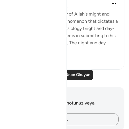
Hana Alasry
6 yıl önce
·
referans
ayet 28:65-75
These verses are a reminder of Allah's might and
power. The very natural phenomenon that dictates a
huge part of our human physiology (night and day-
circadian rhythm). Our power is in submitting to his
power. Control is an illusion. The night and day
doesn't ...
Daha fazla gör
3
0
Daha Fazla Düşünce Okuyun
Notlar ve Düşünceler
Bu ayetle ilgili herhangi bir notunuz veya
düşünceniz yok.
Düşüncelerinizi kaydedin…