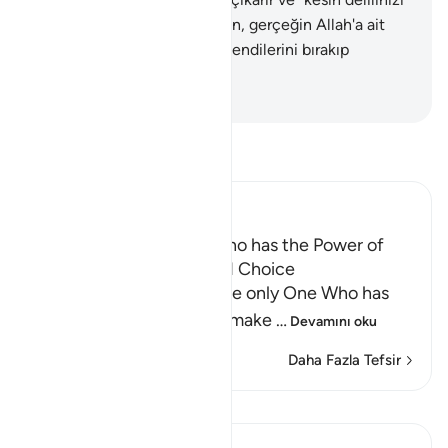
ortaya koyun" deriz. O zaman, gerçeğin Allah'a ait
olduğunu, uydurduklarının kendilerini bırakıp
kaçtığını anlarlar.
-
Turkish Translation(Diyanet)
Tefsir okuyun.
Ibn Kathir (Abridged)
Allah Alone is the One Who has the Power of
Creation, Knowledge and Choice
Allah tells us that He is the only One Who has
the power to create and make
…
Devamını oku
Daha Fazla Tefsir
Yansımalar