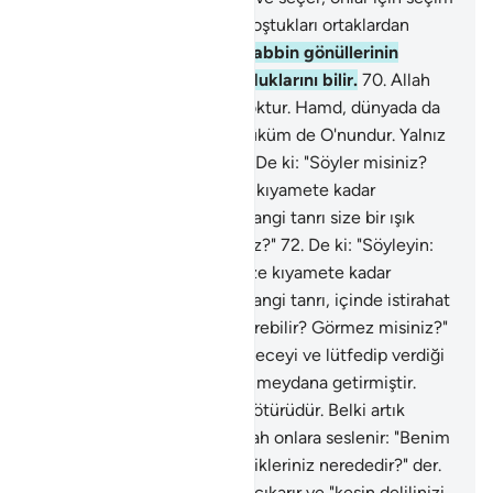
hakkı yoktur. Allah onların koştukları ortaklardan
münezzehtir, yücedir.
69
.
Rabbin gönüllerinin
gizlediklerini ve açığa vurduklarını bilir.
70
.
Allah
O'dur; O'ndan başka tanrı yoktur. Hamd, dünyada da
ahirette de O'nun içindir; hüküm de O'nundur. Yalnız
O'na döndürüleceksiniz.
71
.
De ki: "Söyler misiniz?
Eğer Allah geceyi üzerinize kıyamete kadar
uzatsaydı, Allah'tan başka hangi tanrı size bir ışık
getirebilir? Dinlemez misiniz?"
72
.
De ki: "Söyleyin:
Eğer Allah gündüzü üzerinize kıyamete kadar
uzatsaydı, Allah'tan başka hangi tanrı, içinde istirahat
edeceğiniz geceyi size getirebilir? Görmez misiniz?"
73
.
Allah dinlenmeniz için geceyi ve lütfedip verdiği
rızkı aramanız için gündüzü meydana getirmiştir.
Bunlar, O'nun rahmetinden ötürüdür. Belki artık
şükredersiniz.
74
.
O gün Allah onlara seslenir: "Benim
ortağım olduklarını iddia ettikleriniz nerededir?" der.
75
.
Her ümmetten bir şahit çıkarır ve "kesin delilinizi