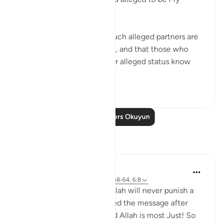
partners?" (Verse 62)
God certainly knows that such alleged partners are
not to be found on that day, and that those who
made the claims about their alleged status know
nothing a...
Daha fazla gör
0
0
Daha Fazla Ders Okuyun
Yansımalar
Hana Alasry
6 yıl önce
·
referans
ayet 57:20, 28:58-64, 6:8
Again the same promise, Allah will never punish a
people unless they've denied the message after
being sent a messenger and Allah is most Just! So