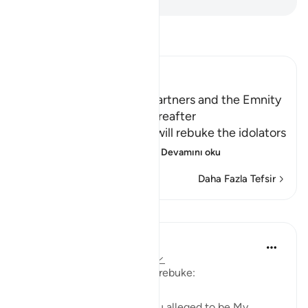
Tefsir okuyun.
Ibn Kathir (Abridged)
The Idolators and Their Partners and the Emnity
between Them in the Hereafter
Allah informs of how He will rebuke the idolators
on the Day of Resurrect
…
Devamını oku
Daha Fazla Tefsir
Dersler
In the Shade of the Quran
31 hafta önce
·
referans
ayet 28:62
The first question is one of rebuke:
"Where are those whom you alleged to be My