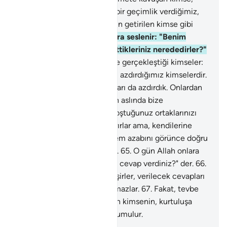
dünya hayatında kendisine bir geçimlik verdiğimiz,
sonra kıyamet günü azap için getirilen kimse gibi
midir?
62
.
Allah, o gün onlara seslenir: "Benim
ortağım olduklarını iddia ettikleriniz nerededirler?"
der.
63
.
Hükmün aleyhlerine gerçekleştiği kimseler:
"Rabbimiz! İşte bunlar bizim azdırdığımız kimselerdir.
Kendimiz azdığımız gibi onları da azdırdık. Onlardan
uzaklaşıp Sana geldik, zaten aslında bize
tapmıyorlardı" derler.
64
.
"Koştuğunuz ortaklarınızı
çağırın" denir; onlar da çağırırlar ama, kendilerine
cevap veremezler; cehennem azabını görünce doğru
yolda olmadıklarına yanarlar.
65
.
O gün Allah onlara
seslenir: "Peygamberlere ne cevap verdiniz?" der.
66
.
O gün, haberlere karşı körleşirler, verilecek cevapları
kalmaz; birbirlerine de soramazlar.
67
.
Fakat, tevbe
eden, inanıp yararlı iş işleyen kimsenin, kurtuluşa
erenler arasında bulunması umulur.
-
Turkish Translation(Diyanet)