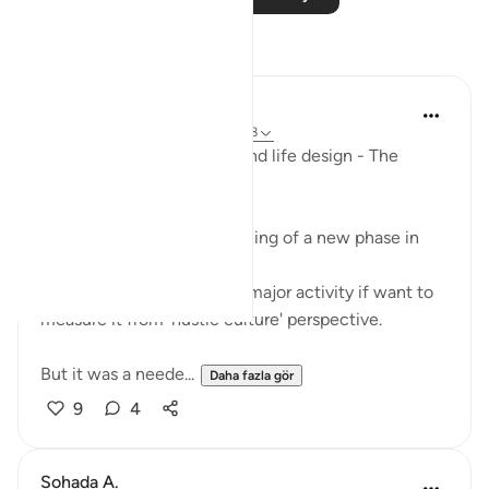
Yansımalar
Mohannad Hakeem
geçen yıl
·
referans
ayet 28:27, 20:18
Ep.6 : Story of Musa (AS) and life design - The
Shepherd's path..
This Ayah marks the beginning of a new phase in
the life of prophet Musa,
Very uneventful phase, no major activity if want to
measure it from 'hustle culture' perspective.
But it was a neede...
Daha fazla gör
9
4
Sohada A.