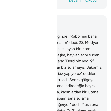
Kelime kelime
Devamını Okuyun
Bağlam içinde okuyun
Bölüm 28, Sayfa 388, Juz 20
22
.
Medyen'e doğru yöneldiğinde: "Rabbimin bana
doğru yolu göstereceğini umarım" dedi.
23
.
Medyen
suyuna geldiğinde, davarlarını sulayan bir insan
topluluğu buldu. Onlardan başka, hayvanlarını sudan
alıkoyan iki kadın gördü. Onlara: "Derdiniz nedir?"
dedi. "Çobanlar ayrılana kadar biz sulamayız. Babamız
çok yaşlıdır, onun için bu işi biz yapıyoruz" dediler.
24
.
Musa onların davarlarını suladı. Sonra gölgeye
çekildi: "Rabbim! Doğrusu bana indireceğin hayra
muhtacım" dedi.
25
.
O sırada, kadınlardan biri utana
utana yürüyüp ona geldi: "Babam sana sulama
ücretini ödemek için seni çağırıyor" dedi. Musa ona
gelince, başından geçeni anlattı. O: "Korkma, artık