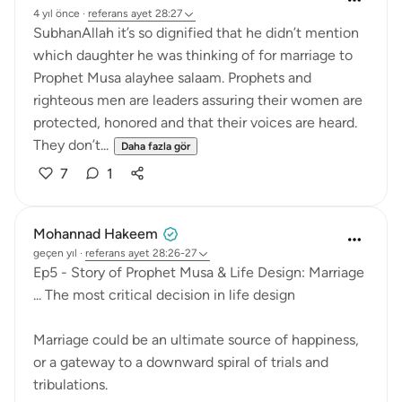
4 yıl önce
·
referans
ayet 28:27
SubhanAllah it’s so dignified that he didn’t mention
which daughter he was thinking of for marriage to
Prophet Musa alayhee salaam. Prophets and
righteous men are leaders assuring their women are
protected, honored and that their voices are heard.
They don’t...
Daha fazla gör
7
1
Mohannad Hakeem
geçen yıl
·
referans
ayet 28:26-27
Ep5 - Story of Prophet Musa & Life Design: Marriage
... The most critical decision in life design
Marriage could be an ultimate source of happiness,
or a gateway to a downward spiral of trials and
tribulations.