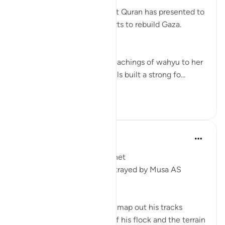
There are 5 role models that Quran has presented to
us as inspiration in our efforts to rebuild Gaza.
1. Musa’s (AS) Mother.
She symbolises the calm teachings of wahyu to her
children. Her mothering skills built a strong fo...
Daha fazla gör
17
0
Syaari Ab Rahman
2 yıl önce
·
referans
ayet 28:27
From a Shepherd to a Prophet
5 Leadership Dynamics Portrayed by Musa AS
1. Path Finding
A shepherd has to plan and map out his tracks
according to the number of his flock and the terrain