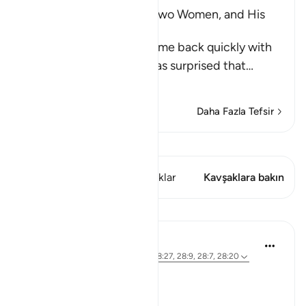
Musa, the Father of the Two Women, and His
Marriage to One of Them
When the two women came back quickly with
the sheep, their father was surprised that
…
Devamını oku
Daha Fazla Tefsir
Kıraat'ı görüntüle
Bu ayette şunlar var: 1 Kavşaklar
Kavşaklara bakın
Dersler
Syaari Ab Rahman
2 yıl önce
·
referans
ayet 28:11-12, 28:27, 28:9, 28:7, 28:20
RE BUILDING GAZA
Bi idzniLLAAH !!