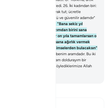
zalim milletten kurtuldun" dedi.
26
.
İki kadından biri:
"Babacığım! Onu ücretli olarak tut; ücretle
tuttuklarının en iyisi bu güçlü ve güvenilir adamdır"
dedi.
27
.
Kadınların babası: "Bana sekiz yıl
çalışmana karşılık bu iki kızımdan birini sana
nikahlamak istiyorum. Eğer on yıla tamamlarsan o
senden bir lütuf olur. Ama sana ağırlık vermek
istemem. İnşallah beni iyi kimselerden bulacaksın"
dedi.
28
.
Musa: "Bu seninle benim aramdadır. Bu iki
süreden hangisini doldurursam doldurayım bir
kötülüğe uğramayacağım. Söylediklerimize Allah
vekildir" dedi.
-
Turkish Translation(Diyanet)
Tefsir okuyun.
Ibn Kathir (Abridged)