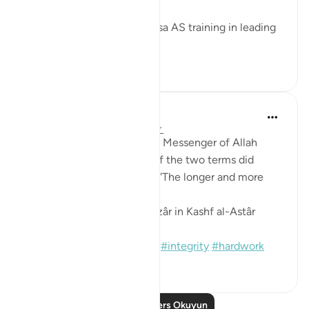
of the land.
Being a shepherd, gave Musa AS training in leading
the hug...
Daha fazla gör
6
0
Prophetic Commentary
8 yıl önce
·
referans
ayet 28:27-28
Ibn ‘Abbâs narrates that the Messenger of Allah
(saws) was asked: 'Which of the two terms did
Moses complete?' He said: 'The longer and more
complete one.'
[Sound: Narrated by al-Bazzâr in Kashf al-Astâr
(2245)]
#hadith
#prophets
#moses
#integrity
#hardwork
1
0
Daha Fazla Ders Okuyun