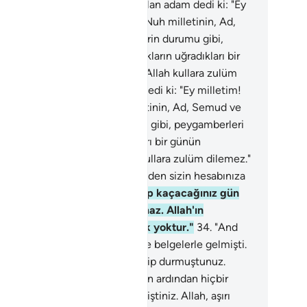
steriyorum" dedi.
30
.
İnanmış olan adam dedi ki: "Ey
letim! Doğrusu ben sizin için, Nuh milletinin, Ad,
mud ve onlardan sonra gelenlerin durumu gibi,
gamberleri yalanlayan toplulukların uğradıkları bir
nün benzerinden korkuyorum. Allah kullara zulüm
lemez."
31
.
İnanmış olan adam dedi ki: "Ey milletim!
ğrusu ben sizin için, Nuh milletinin, Ad, Semud ve
lardan sonra gelenlerin durumu gibi, peygamberleri
anlayan toplulukların uğradıkları bir günün
nzerinden korkuyorum. Allah kullara zulüm dilemez."
.
"Ey milletim! Ahu figan gününden sizin hesabınıza
rkuyorum."
33
.
"Arkanıza dönüp kaçacağınız gün
lah'a karşı sizi koruyan bulunmaz. Allah'ın
ptırdığını doğru yola getirecek yoktur."
34
.
"And
un ki, Yusuf da, daha önce, size belgelerle gelmişti.
ze getirdiği şeylerden şüphelenip durmuştunuz.
nunda Yusuf ölünce, Allah onun ardından hiçbir
ygamber göndermeyecek demiştiniz. Allah, aşırı