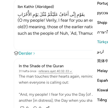
Portu
Ibn Kathir (Abridged)
русск
يقَوْمِ إِنِّى أَخَافُ عَلَيْكُمْ مِّثْلَ يَوْمِ الاٌّحْزَابِ
(O my people! Verily, I fear for you an end like 
Shqip
old)!) meaning, those of the earlier nations wh
ภาษา
such as the people of Nuh, `Ad, Thamud and the
Türkç
اردو
Dersler
简体
In the Shade of the Quran
Melay
31 hafta önce
·
referans
ayet 40:32-33
The man touches their hearts again, reminding them
Españ
when everyone is calling out:
Kiswah
"And, my people! I fear for you the Day [of Judgeme
Tiếng 
another [in distress]; the Day when you shall tur...
D