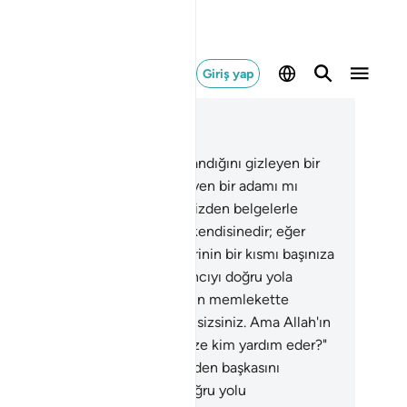
Giriş yap
ğlam içinde okuyun
üm 40, Sayfa 470, Juz 24
.
Firavun ailesinden olup da, inandığını gizleyen bir
m dedi ki: "Rabbim Allah'tır diyen bir adamı mı
düreceksiniz? Oysa size Rabbinizden belgelerle
miştir. Eğer yalancıysa, yalanı kendisinedir; eğer
ru sözlü ise, sizi tehdit ettiklerinin bir kısmı başınıza
ebilir. Doğrusu Allah, aşırı yalancıyı doğru yola
ştirmez."
29
.
"Ey milletim; Bugün memlekette
ümranlık sizindir, galip olanlar sizsiniz. Ama Allah'ın
kını bize çatınca, O'na karşı bize kim yardım eder?"
ravun: "Ben size kendi görüşümden başkasını
ylemiyorum. Ben size ancak doğru yolu