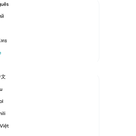
gö
guês
mil
ий
Se
pey
that day (of disaster) of the groups (of
gü
o disbelieved the Messengers of Allah,
di
ไทย
 disbelieving nat
…
Devamını oku
Do
e
Daha Fazla Tefsir
on
yal
be
中文
32
ko
u
Al
 of another day, the Day of Resurrection,
sa
ol
ols
ili
Si
nt] when people will call out to one
So
Việt
aha fazla gör
pe