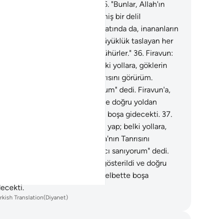
heciyi işte böylece saptırır."
35
.
"Bunlar, Allah'ın
tleri üzerinde kendilerine gelmiş bir delil
unmadan tartışırlar. Bu, Allah katında da, inananların
ında da öfkeyi arttırır. Allah, büyüklük taslayan her
rbanın kalbini bundan dolayı mühürler."
36
.
Firavun:
 Haman! Bana bir kule yap; belki yollara, göklerin
larına erişirim de Musa'nın Tanrısını görürüm.
ğrusu ben, onu yalancı sanıyorum" dedi. Firavun'a,
ü işi böylece güzel gösterildi ve doğru yoldan
kondu. Firavun'un hilesi elbette boşa gidecekti.
37
.
avun: "Ey Haman! Bana bir kule yap; belki yollara,
lerin yollarına erişirim de Musa'nın Tanrısını
rürüm. Doğrusu ben, onu yalancı sanıyorum" dedi.
avun'a, kötü işi böylece güzel gösterildi ve doğru
dan alıkondu. Firavun'un hilesi elbette boşa
ecekti.
rkish Translation(Diyanet)