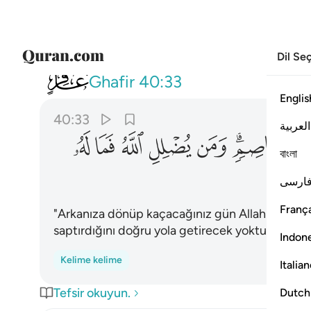
Dil Se
040
يوم تولون مدبرين ما لكم من الله
Ghafir
40:33
Englis
40:33
العربية
ﳓ
ﳔﳕ
ﳖ
ﳗ
ﳘ
ﳙ
ﳚ
বাংলা
ارسی
França
"Arkanıza dönüp kaçacağınız gün Allah'a karşı s
saptırdığını doğru yola getirecek yoktur."
Indon
Kelime kelime
Italia
Tefsir okuyun.
Dutch