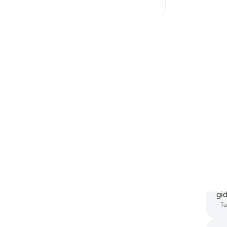
şüp
aye
 Okuyun
bul
yan
zo
"Ey
yol
Do
köt
alı
Fir
gök
gö
Fir
yol
gid
-
Tu