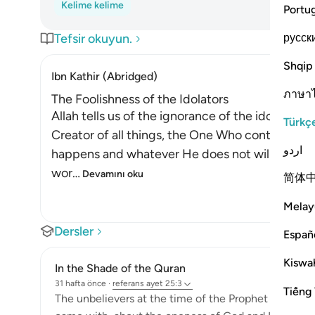
Kelime kelime
Portu
русск
Tefsir okuyun.
Shqip
Ibn Kathir (Abridged)
ภาษา
The Foolishness of the Idolators
Allah tells us of the ignorance of the idolators 
Türkç
Creator of all things, the One Who controls the a
اردو
happens and whatever He does not will does not 
wor
…
Devamını oku
简体
Melay
Dersler
Españ
Kiswah
In the Shade of the Quran
31 hafta önce
·
referans
ayet 25:3
Tiếng 
The unbelievers at the time of the Prophet did not