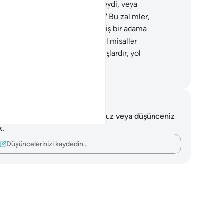
ut, kendisine bir hazine verilseydi, veya
leneceği bir bahçe olsaydı ya!" Bu zalimler,
ananlara: "Siz sadece büyülenmiş bir adama
uyorsunuz" dediler.
9
.
Sana nasıl misaller
irdiklerine bir bak! Onlar sapmışlardır, yol
lamazlar.
rkish Translation(Diyanet)
tlar ve Düşünceler
 ayetle ilgili herhangi bir notunuz veya düşünceniz
k.
Düşüncelerinizi kaydedin…