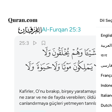
Dil Se
025
واتخذوا من دونه الهة لا يخلقون شييا وه
Al-Furqan
25:3
Englis
25:3
العربية
ﱇ
ﱈ
ﱉ
ﱊ
বাংলা
ﱐ
ﱑ
ﱒ
ﱓ
ﱔ
ﱕ
ارسی
França
Indon
Kafirler, O'nu bırakıp, birşey yaratamayan, bilaki
Italia
ne zarar ve ne de fayda verebilen; öldürmeye, 
canlandırmaya güçleri yetmeyen tanrılar edindi
Dutch