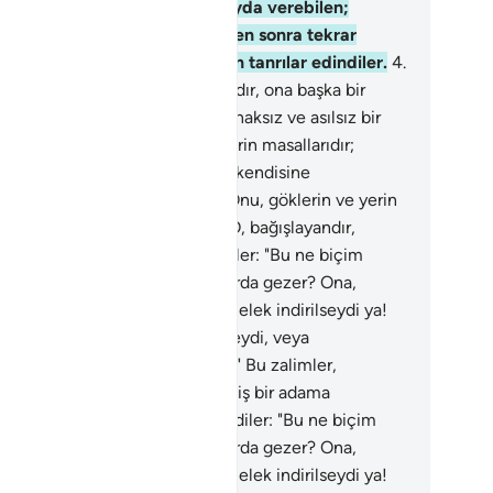
ndilerine ne zarar ve ne de fayda verebilen;
dürmeye, diriltmeye ve ölümden sonra tekrar
nlandırmaya güçleri yetmeyen tanrılar edindiler.
4
.
kar edenler: "Bu Kuran uydurmadır, ona başka bir
luluk yardım etmiştir" diyerek haksız ve asılsız bir
z uydurdular.
5
.
"Kuran öncekilerin masallarıdır;
şkalarına yazdırıp sabah akşam kendisine
unmaktadır" dediler.
6
.
De ki: "Onu, göklerin ve yerin
rını bilen indirmiştir. Şüphesiz O, bağışlayandır,
rhamet edendir."
7
.
Şöyle dediler: "Bu ne biçim
ygamber ki yemek yer, sokaklarda gezer? Ona,
raberinde bulunup uyaran bir melek indirilseydi ya!
ut, kendisine bir hazine verilseydi, veya
leneceği bir bahçe olsaydı ya!" Bu zalimler,
ananlara: "Siz sadece büyülenmiş bir adama
uyorsunuz" dediler.
8
.
Şöyle dediler: "Bu ne biçim
ygamber ki yemek yer, sokaklarda gezer? Ona,
raberinde bulunup uyaran bir melek indirilseydi ya!