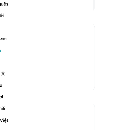
ke
Devamını Okuyun
guês
öl
ий
ca
İn
top
sö
ไทย
ba
in taking other gods instead of Allah, the
e
ok
ffairs of all things; whatever He wills
sır
happen. In spite of that, they still
me
中文
pe
be
Daha Fazla Tefsir
u
Yah
bes
ol
in
ili
uy
pe
Việt
 understand any of the message the Prophet
be