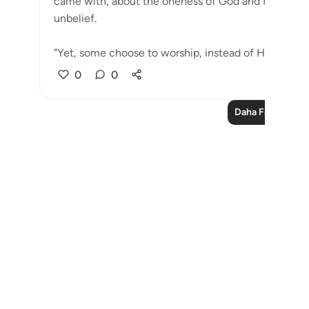
came with, about the oneness of God and His worshi
unbelief.
"Yet, some choose to worship, instead of Him, deitie
0
0
Daha Fazla Ders