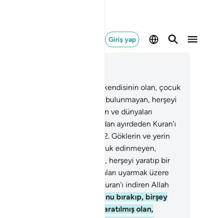
Giriş yap
ğlam içinde okuyun
üm 25, Sayfa 360, Juz 18
Göklerin ve yerin hükümranlığı kendisinin olan, çocuk
inmeyen, hükümranlıkta ortağı bulunmayan, herşeyi
ratıp bir ölçüye göre düzenleyen ve dünyaları
armak üzere kuluna hakkı batıldan ayırdeden Kuran'ı
iren Allah yücelerin yücesidir.
2
.
Göklerin ve yerin
kümranlığı kendisinin olan, çocuk edinmeyen,
kümranlıkta ortağı bulunmayan, herşeyi yaratıp bir
çüye göre düzenleyen ve dünyaları uyarmak üzere
una hakkı batıldan ayırdeden Kuran'ı indiren Allah
elerin yücesidir.
3
.
Kafirler, O'nu bırakıp, birşey
ratamayan, bilakis kendileri yaratılmış olan,