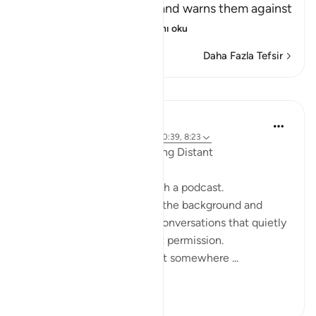
Him and His Messenger and warns them against
defying him and
…
Devamını oku
Daha Fazla Tefsir
Yansımalar
ekaterina myachina
19 hafta önce
·
referans
ayet 2:111, 10:39, 8:23
When the Qur’an Stops Being Distant
It began, unexpectedly, with a podcast.
Not a short clip you play in the background and
forget—but one of those conversations that quietly
pulls you in, almost without permission.
I didn’t plan to finish it. But somewhere ...
Daha fazla gör
9
0
90