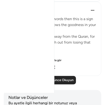
Mohannad Hakeem
4 yıl önce
·
referans
ayet 8:23
If Allah made you hear His words then this is a sign
that Allah loves you and knows the goodness in your
heart
If you see yourself turning away from the Quran, for
whatever reason then watch out from losing that
status and that closeness.
PS: If these reflect...
Daha fazla gör
36
9
640
Daha Fazla Düşünce Okuyun
Notlar ve Düşünceler
Bu ayetle ilgili herhangi bir notunuz veya