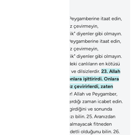
Bağlam içinde okuyun
Bölüm 8, Sayfa 179, Juz 9
20
.
Ey inananlar! Allah'a ve Peygamberine itaat edin,
Kuran'ı dinleyip dururken yüz çevirmeyin,
dinlemedikleri halde "dinledik" diyenler gibi olmayın.
21
.
Ey inananlar! Allah'a ve Peygamberine itaat edin,
Kuran'ı dinleyip dururken yüz çevirmeyin,
dinlemedikleri halde "dinledik" diyenler gibi olmayın.
22
.
Allah katında, yeryüzündeki canlıların en kötüsü
gerçeği akletmeyen sağırlar ve dilsizlerdir.
23
.
Allah
onlarda bir iyilik görseydi onlara işittirirdi. Onlara
işittirmiş olsaydı yine de yüz çevirirlerdi, zaten
dönektirler.
24
.
Ey inananlar! Allah ve Peygamber,
sizi, hayat verecek şeye çağırdığı zaman icabet edin.
Allah'ın kişi ile kalbi arasına girdiğini ve sonunda
O'nun katında toplanacağınızı bilin.
25
.
Aranızdan
yalnız zalimlere erişmekle kalmayacak fitneden
sakının, Allah'ın azabının şiddetli olduğunu bilin.
26
.