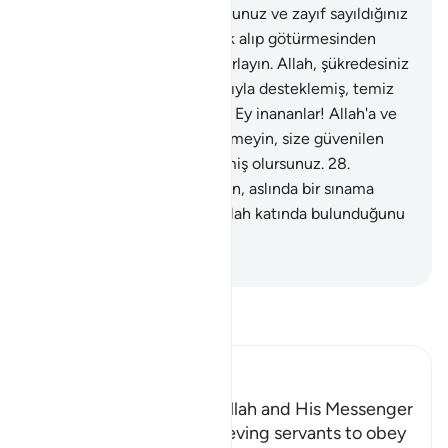
Yeryüzünde az sayıda olduğunuz ve zayıf sayıldığınız
için insanların sizi esir olarak alıp götürmesinden
korktuğunuz zamanları, hatırlayın. Allah, şükredesiniz
diye sizi barındırmış, yardımıyla desteklemiş, temiz
şeylerle rızıklandırmıştır.
27
.
Ey inananlar! Allah'a ve
Peygambere karşı hainlik etmeyin, size güvenilen
şeylere bile bile hıyanet etmiş olursunuz.
28
.
Mallarınızın ve çocuklarınızın, aslında bir sınama
olduğunu ve büyük ecrin Allah katında bulunduğunu
bilin.
-
Turkish Translation(Diyanet)
Tefsir okuyun.
Ibn Kathir (Abridged)
The Command to obey Allah and His Messenger
Allah commands His believing servants to obey