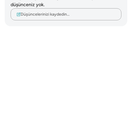
düşünceniz yok.
Düşüncelerinizi kaydedin…
Notes
placeholders
close