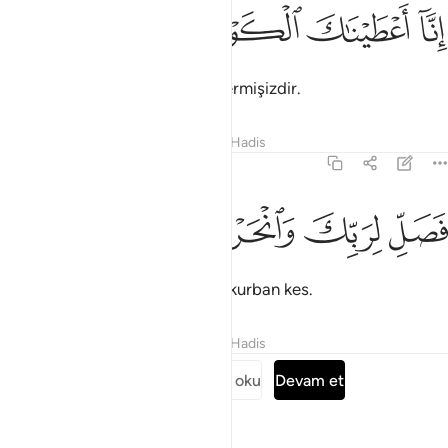
ﱶ
نا اعطيناك الكوثر ١
ﱷ
ﱸ
ﱹ
ِنَّآ أَعْطَيْنَـٰكَ ٱلْكَوْثَرَ ١
Doğrusu sana pek çok nimet vermişizdir.
Tefsirler
Dersler
Yansımalar
Hadis
108:2
ﱺ
صل لربك وانحر ٢
ﱻ
ﱼ
ﱽ
َصَلِّ لِرَبِّكَ وَٱنْحَرْ ٢
Öyleyse Rabbin için namaz kıl, kurban kes.
Tefsirler
Dersler
Yansımalar
Hadis
Surenin tamamını oku
Devam et