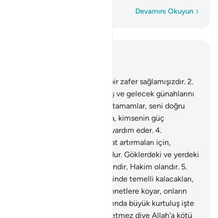
Kelime kelime
Devamını Okuyun
Bağlam içinde okuyun
Bölüm 48, Sayfa 512, Juz 26
1
.
Doğrusu Biz sana apaçık bir zafer sağlamışızdır.
2
.
Allah böylece, senin geçmiş ve gelecek günahlarını
bağışlar, sana olan nimetini tamamlar, seni doğru
yola eriştirir.
3
.
Böylece sana, kimsenin güç
yetiremeyeceği bir şekilde yardım eder.
4
.
İnananların, imanlarını kat kat artırmaları için,
kalblerine güven indiren O'dur. Göklerdeki ve yerdeki
ordular Allah'ındır. Allah bilendir, Hakim olandır.
5
.
İnanan erkek ve kadınları, içinde temelli kalacakları,
içlerinden ırmaklar akan cennetlere koyar, onların
kötülüklerini örter. Allah katında büyük kurtuluş işte
budur.
6
.
İnananlara yardım etmez diye Allah'a kötü