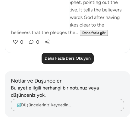
The surah addresses the Prophet, pointing out the
Prophet's role and its objective. It tells the believers
about the believers' duty towards God after having
received His message. It makes clear to the
believers that the pledges the...
Daha fazla gör
0
0
Daha Fazla Ders Okuyun
Notlar ve Düşünceler
Bu ayetle ilgili herhangi bir notunuz veya
düşünceniz yok.
Düşüncelerinizi kaydedin…