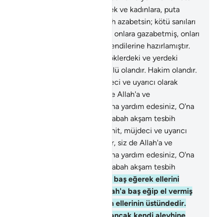
sanıda bulunan ikiyüzlü erkek ve kadınlara, puta
tapan erek ve kadınlara Allah azabetsin; kötü sanıları
kendi baslarına gelsin! Allah onlara gazabetmiş, onları
lanetlemiş ve cehennemi kendilerine hazırlamıştır.
Ne kötü dönüş yeridir!
7
.
Göklerdeki ve yerdeki
ordular Allah'ındır. Allah güçlü olandır. Hakim olandır.
8
.
Doğrusu seni şahit, müjdeci ve uyarıcı olarak
gönderdik. Ey insanlar, siz de Allah'a ve
Peygamberine inanasınız, ona yardım edesiniz, O'na
saygı gösteresiniz ve O'nu sabah akşam tesbih
edesiniz.
9
.
Doğrusu seni şahit, müjdeci ve uyarıcı
olarak gönderdik. Ey insanlar, siz de Allah'a ve
Peygamberine inanasınız, ona yardım edesiniz, O'na
saygı gösteresiniz ve O'nu sabah akşam tesbih
edesiniz.
10
.
Şüphesiz sana baş eğerek ellerini
verenler (biat edenler), Allah'a baş eğip el vermiş
sayılırlar. Allah'ın eli onların ellerinin üstündedir.
Verdiği bu sözden dönen, ancak kendi aleyhine