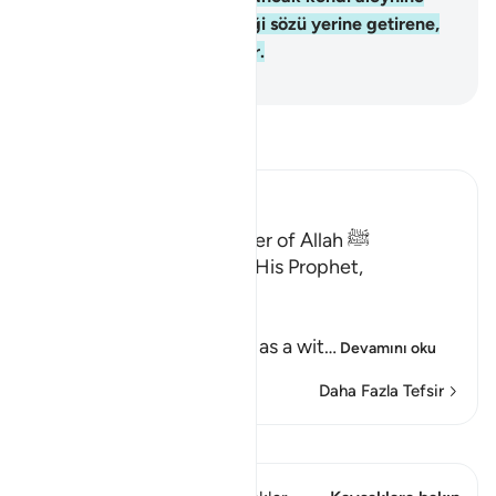
dönmüş olur. Allah'a verdiği sözü yerine getirene,
Allah büyük ecir verecektir.
-
Turkish Translation(Diyanet)
Tefsir okuyun.
Ibn Kathir (Abridged)
Qualities of the Messenger of Allah ﷺ
Allah the Exalted says to His Prophet,
Muhammad ﷺ,
إِنَّآ أَرْسَلْنَـكَ شَاهِداً
(Verily, We have sent you as a wit
…
Devamını oku
Daha Fazla Tefsir
Kıraat'ı görüntüle