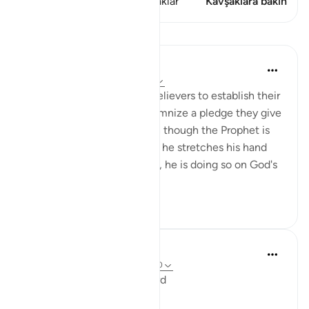
Bu ayette şunlar var: 2 Kavşaklar
Kavşaklara bakın
Dersler
In the Shade of the Quran
31 hafta önce
·
referans
ayet 48:10
The Prophet came to the believers to establish their
bond with God, and to solemnize a pledge they give
to Him that continues even though the Prophet is
no longer with them. When he stretches his hand
out to accept their pledges, he is doing so on God's
behalf...
Daha fazla gör
0
0
In the Shade of the Quran
31 hafta önce
·
referans
ayet 48:8-10
The Promise and the Reward