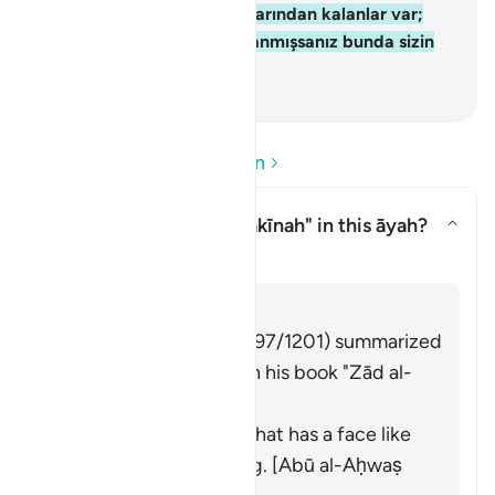
ve Harun ailesinin bıraktıklarından kalanlar var;
onu melekler taşır, eğer inanmışsanız bunda sizin
için delil vardır" dedi.
-
Turkish Translation(Diyanet)
Soru ve Cevapları okuyun
What is meant by the
"sakīnah"
in this āyah?
Yanıtı değiştir What is meant by
Tefsir
Cevap
Imām Ibn al-Jawzī (d. 597/1201) summarized
the scholars' opinions in his book "Zād al-
Masīr" as follows:
It is a gentle breeze that has a face like
that of a human being. [Abū al-Aḥwaṣ