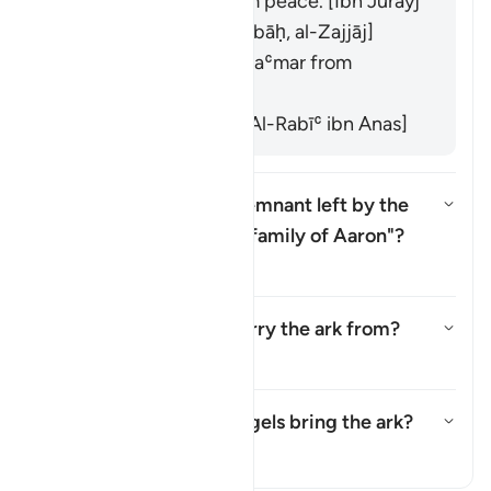
and which bring them peace. [Ibn Jurayj
from ʿAṭāʾ ibn Abī Rabāḥ, al-Zajjāj]
It means "dignity". [Maʿmar from
Qatādah]
It refers to "mercy." [Al-Rabīʿ ibn Anas]
What is meant by the "remnant left by the
family of Moses and the family of Aaron"?
Yanıtı değiştir What is meant b
Tefsir
Where did the angels carry the ark from?
Yanıtı değiştir Where did the an
Tefsir
In what sense did the angels bring the ark?
Yanıtı değiştir In what sense di
Tefsir