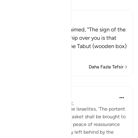
Tefsir okuyun.
Ibn Kathir (Abridged)
Their Prophet then proclaimed, "The sign of the
blessings of Talut's kingship over you is that
Allah will give you back the Tabut (wooden box)
that ha
…
Devamını oku
Daha Fazla Tefsir
Dersler
In the Shade of the Quran
31 hafta önce
·
referans
ayet 2:248
Their Prophet also said to the Israelites, 'The portent
of Saul's kingship is that a casket shall be brought to
you, wherein you shall have peace of reassurance
from your Lord, and a legacy left behind by the