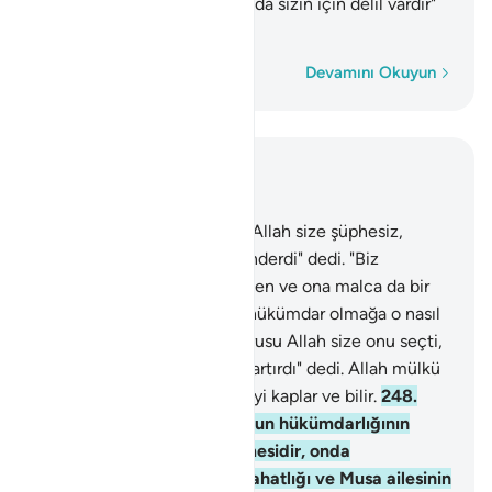
taşır, eğer inanmışsanız bunda sizin için delil vardır"
dedi.
Kelime kelime
Devamını Okuyun
Bağlam içinde okuyun
Bölüm 2, Sayfa 40, Juz 2
247
.
Peygamberleri onlara "Allah size şüphesiz,
Talut'u hükümdar olarak gönderdi" dedi. "Biz
hükümdarlığa ondan layık iken ve ona malca da bir
bolluk verilmemişken bize hükümdar olmağa o nasıl
layık olabilir?" dediler, "Doğrusu Allah size onu seçti,
bilgice ve vücutça gücünü artırdı" dedi. Allah mülkü
dilediğine verir. Allah her şeyi kaplar ve bilir.
248
.
Peygamberleri onlara, "Onun hükümdarlığının
alameti, size sandığın gelmesidir, onda
Rabbinizden gelen gönül rahatlığı ve Musa ailesinin