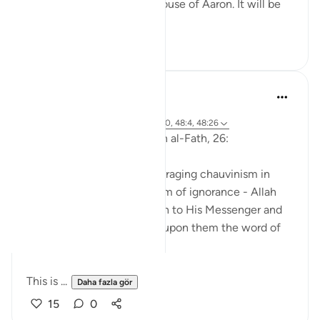
House of Moses and the House of Aaron. It will be
b...
Daha fazla gör
0
0
Abu Eesa
5 yıl önce
·
referans
ayet 9:26, 2:248, 48:18, 9:40, 48:4, 48:26
So, Allah jalla wa 'ala says in al-Fath, 26:
'When the disbelievers had raging chauvinism in
their hearts - the chauvinism of ignorance - Allah
sent His tranquility down on to His Messenger and
the believers and imposed upon them the word of
taqwa.'
This is ...
Daha fazla gör
15
0