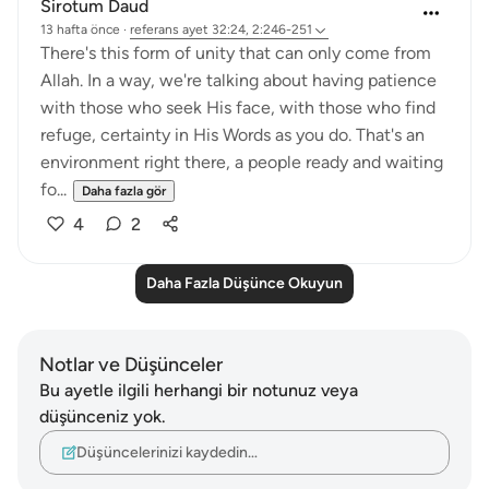
Sirotum Daud
13 hafta önce
·
referans
ayet 32:24, 2:246-251
There's this form of unity that can only come from
Allah. In a way, we're talking about having patience
with those who seek His face, with those who find
refuge, certainty in His Words as you do. That's an
environment right there, a people ready and waiting
fo...
Daha fazla gör
4
2
Daha Fazla Düşünce Okuyun
Notlar ve Düşünceler
Bu ayetle ilgili herhangi bir notunuz veya
düşünceniz yok.
Düşüncelerinizi kaydedin…