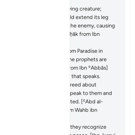
from ʿAlī]
It is a small and terrifying creature;
during battles, it would extend its leg
and shine its eyes at the enemy, causing
them to flee. [Al-Ḍaḥḥāk from Ibn
ʿAbbās]
It is a golden basin from Paradise in
which the hearts of the prophets are
washed. [Abū Mālik from Ibn ʿAbbās]
It is a spirit from Allah that speaks.
Whenever they disagreed about
something, it would speak to them and
clarify what they wanted. [ʿAbd al-
Ṣamad ibn Maʿqil from Wahb ibn
Munabbih]
It refers to signs that they recognize