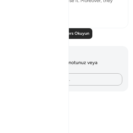
the truth once they recognise it. Moreover, they
are...
Daha fazla gör
0
0
Daha Fazla Ders Okuyun
Notlar ve Düşünceler
Bu ayetle ilgili herhangi bir notunuz veya
düşünceniz yok.
Düşüncelerinizi kaydedin…