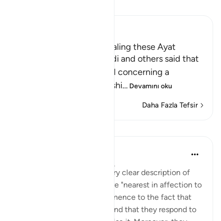
Tefsir okuyun.
Ibn Kathir (Abridged)
The Reason Behind Revealing these Ayat
Sa`id bin Jubayr, As-Suddi and others said that
these Ayat were revealed concerning a
delegation that An-Najashi
…
Devamını oku
Daha Fazla Tefsir
Dersler
In the Shade of the Quran
31 hafta önce
·
referans
ayet 5:86
The surah has given us a very clear description of
this group of people who are "nearest in affection to
the believers", giving prominence to the fact that
they are far from arrogant and that they respond to