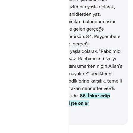
gerçeği öğrenmelerinden gözlerinin yaşla dolarak,
"Rabbimiz! İnandık, bizi de şahidlerden yaz.
Rabbimizin bizi iyi milletle birlikte bulundurmasını
umarken niçin Allah'a ve bize gelen gerçeğe
inanmayalım?" dediklerini görürsün.
84
.
Peygambere
indirilen Kuran'ı işittiklerinde, gerçeği
öğrenmelerinden gözlerinin yaşla dolarak, "Rabbimiz!
İnandık, bizi de şahidlerden yaz. Rabbimizin bizi iyi
milletle birlikte bulundurmasını umarken niçin Allah'a
ve bize gelen gerçeğe inanmayalım?" dediklerini
görürsün.
85
.
Allah onlara, dediklerine karşılık, temelli
kalacakları, altından ırmaklar akan cennetler verdi.
Bu, iyi davrananların mükafatıdır.
86
.
İnkar edip
ayetlerimizi yalanlayanlar, işte onlar
cehennemliklerdir.
-
Turkish Translation(Diyanet)