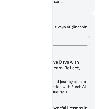
gın alevli cehennemlikler yok olsunlar!
rkish Translation(Diyanet)
tlar ve Düşünceler
 ayetle ilgili herhangi bir notunuz veya düşünceniz
k.
Düşüncelerinizi kaydedin…
renme Planları
30 Transformative Days with
Surah Al-Mulk: Learn, Reflect,
Memorize
is Learning Plan is a 30-day guided journey to help
u build a sincere, lasting connection with Surah Al-
lk – not just by memorizing it, but by u…
renmeye Başlayın
The Rescuer: Powerful Lessons in