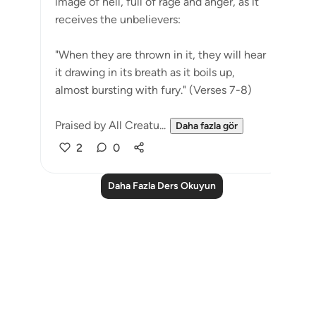
image of hell, full of rage and anger, as it
receives the unbelievers:
"When they are thrown in it, they will hear
it drawing in its breath as it boils up,
almost bursting with fury." (Verses 7-8)
Praised by All Creatu...
Daha fazla gör
2
0
Daha Fazla Ders Okuyun