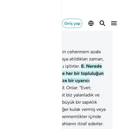
Giriş yap
ğlam içinde okuyun
üm 67, Sayfa 562, Juz 29
Rablerini inkar eden kimseler için cehennem azabı
dır. Ne kötü bir dönüştür!
7
.
Oraya atıldıkları zaman,
n kaynarken çıkardığı uğultuyu işitirler.
8
.
Nerede
e öfkesinden paralanacak! İçine her bir topluluğun
lmasında, bekçileri onlara: "Size bir uyarıcı
lmemiş miydi?" diye sorarlar.
9
.
Onlar: "Evet;
rusu bize bir uyarıcı geldi, fakat biz yalanladık ve
ah hiçbir şey indirmemiştir, siz büyük bir sapıklık
ndesiniz demiştik" derler.
10
.
"Eğer kulak vermiş veya
etmiş olsaydık, çılgın alevli cehennemlikler içinde
azdık" derler.
11
.
Böylece, günahlarını itiraf ederler.