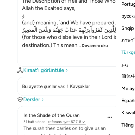
The Description of Hell and Those Who will enter
Portu
Allah the Exalted says,
وَ
русск
(and) meaning, `and We have prepared,'
Shqip
لِلَّذِينَ كَفَرُواْبِرَبِّهِمْ عَذَابُ جَهَنَّمَ وَبِئْسَ الْمَصِيرُ
(for those who disbelieve in their Lord is the to
ภาษา
destination.) This mean
…
Devamını oku
Türkç
اردو
Kıraat'ı görüntüle
简体
Bu ayette şunlar var: 1 Kavşaklar
Melay
Dersler
Españ
Kiswah
In the Shade of the Quran
31 hafta önce
·
referans
ayet 67:7-8
Tiếng 
The surah then carries on to give us an