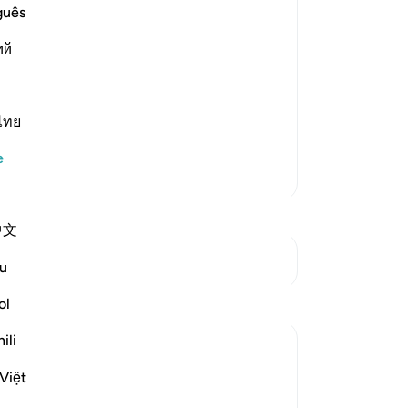
 into it
Çıl
guês
-
Tu
ий
No
Bu
rment of Hell, and worst indeed is that
ไทย
yo
e
Daha Fazla Tefsir
Öğ
中文
Kavşaklara bakın
u
Yansımalar
ol
Th
yo
ili
Mu
sidra siddiqui
Öğ
21 hafta önce
·
referans
ayet 67:8
Việt
I was thinking about how many people