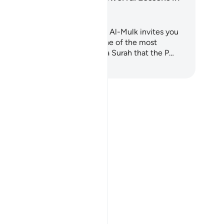
Surah Al-Mulk
is 7-day journey through Surah Al-Mulk invites you
 walk verse by verse through one of the most
werful chapters of the Quran, a Surah that the P…
renmeye Başlayın