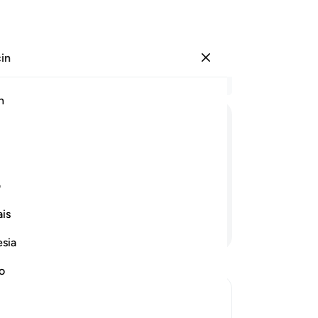
çin
Giriş yap
Ba
h
Böl
6
.
ﲘ
ﲙ
ﲚ
ﲛﲜ
ﲝ
ﲞ
ﲟ
var
onu
r topluluğun atılmasında, bekçileri
is
ف
orarlar.
atı
is
ge
Devamını Okuyun
doğ
esia
All
içi
no
akl
olm