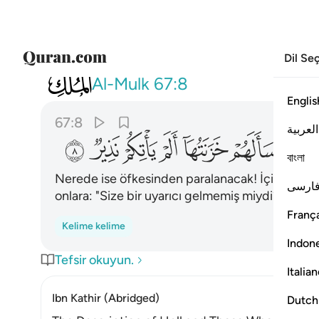
Dil Se
067
تكاد تميز من الغيظ كلما القي فيه
Al-Mulk
67:8
Englis
67:8
العربية
ﲠ
ﲡ
ﲢ
ﲣ
ﲤ
ﲥ
ﲦ
বাংলা
Nerede ise öfkesinden paralanacak! İçine her bi
ارسی
onlara: "Size bir uyarıcı gelmemiş miydi?" diye s
França
Kelime kelime
Indon
Tefsir okuyun.
Italia
Ibn Kathir (Abridged)
Dutch