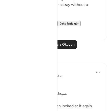
animal that is left to wander astray without a
shepherd (السدى الهمل).
Allah invites us to ponder...
Daha fazla gör
19
4
Daha Fazla Ders Okuyun
Yansımalar
Kulsum Maniar
4 hafta önce
·
referans
ayet 75:37-40
بسم الله الرحمن الرحيم
سبحان الله. سبحان الله. سبحان الله.
Just looked at this ayah, then looked at it again.