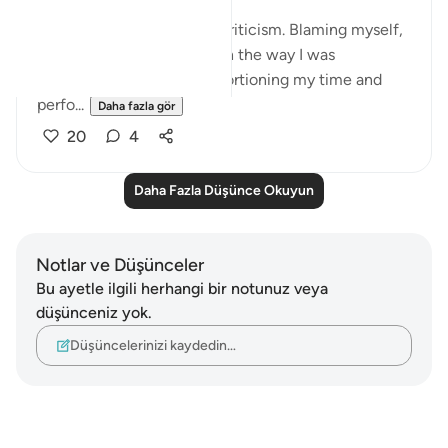
I was in a moment of self criticism. Blaming myself,
disappointed, unhappy with the way I was
organising my day and apportioning my time and
perfo...
Daha fazla gör
20
4
Daha Fazla Düşünce Okuyun
Notlar ve Düşünceler
Bu ayetle ilgili herhangi bir notunuz veya
düşünceniz yok.
Düşüncelerinizi kaydedin…