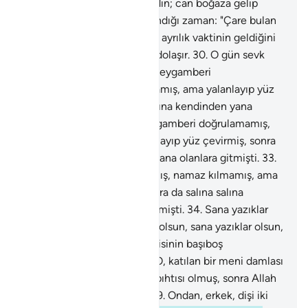
mudur?" denir.
27
.
Dikkat edin; can boğaza gelip
köprücük kemiklerine dayandığı zaman: "Çare bulan
yok mudur?" denir.
28
.
Artık ayrılık vaktinin geldiğini
sanır.
29
.
Bacaklar birbirine dolaşır.
30
.
O gün sevk
Rabbin huzurunadır.
31
.
O, Peygamberi
doğrulamamış, namaz kılmamış, ama yalanlayıp yüz
çevirmiş, sonra da salına salına kendinden yana
olanlara gitmişti.
32
.
O, Peygamberi doğrulamamış,
namaz kılmamış, ama yalanlayıp yüz çevirmiş, sonra
da salına salına kendinden yana olanlara gitmişti.
33
.
O, Peygamberi doğrulamamış, namaz kılmamış, ama
yalanlayıp yüz çevirmiş, sonra da salına salına
kendinden yana olanlara gitmişti.
34
.
Sana yazıklar
olsun, yazıklar!
35
.
Daha ne olsun, sana yazıklar olsun,
yazıklar!
36
.
İnsanoğlu kendisinin başıboş
bırakılacağını mı sanır?
37
.
O, katılan bir meni damlası
değil miydi?
38
.
Sonra kan pıhtısı olmuş, sonra Allah
onu yaratıp şekil vermişti.
39
.
Ondan, erkek, dişi iki