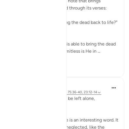
The surah concludes with a note that brings
together the truths outlined through its verses:
"Is He not, then, able to bring the dead back to life?"
(Verse 40)
Yes, indeed! God Almighty is able to bring the dead
back to life. Yes, indeed! Limitless is He in ...
Daha fazla gör
0
0
Hammad Fahim
2 yıl önce
·
referans
ayet 23:115-118, 75:36-40, 23:12-14
Does man think that he will be left alone,
unquestioned?
The word 'Suda' in the verse is an interesting word. It
refers to something that is neglected, like the