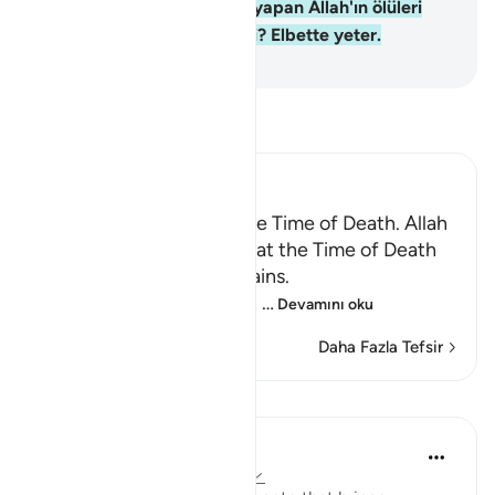
cins yaratmıştı.
40
.
Bunları yapan Allah'ın ölüleri
diriltmeye gücü yetmez mi? Elbette yeter.
-
Turkish Translation(Diyanet)
Tefsir okuyun.
Ibn Kathir (Abridged)
Certainty will Occur at the Time of Death. Allah
Informs of the Condition at the Time of Death
and What Terrors it Contains.
May Allah make us firm at
…
Devamını oku
Daha Fazla Tefsir
Dersler
In the Shade of the Quran
31 hafta önce
·
referans
ayet 75:40