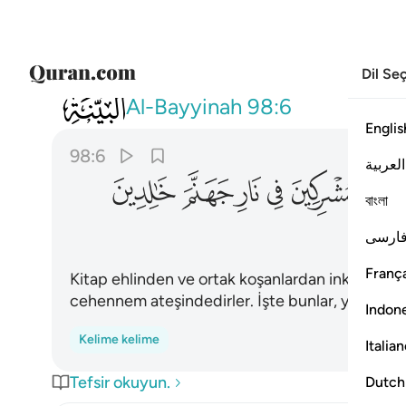
Dil Se
098
ان الذين كفروا من اهل الكتاب والمشركي
Al-Bayyinah
98:6
Englis
98:6
العربية
ﱇ
ﱈ
ﱉ
ﱊ
ﱋ
বাংলা
ارسی
França
Kitap ehlinden ve ortak koşanlardan inkar edenle
cehennem ateşindedirler. İşte bunlar, yaratıkla
Indon
Kelime kelime
Italia
Tefsir okuyun.
Dutch