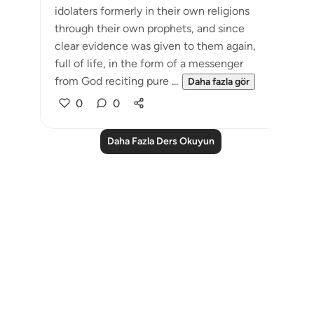
idolaters formerly in their own religions
through their own prophets, and since
clear evidence was given to them again,
full of life, in the form of a messenger
from God reciting pure ...
Daha fazla gör
0
0
Daha Fazla Ders Okuyun
Notes