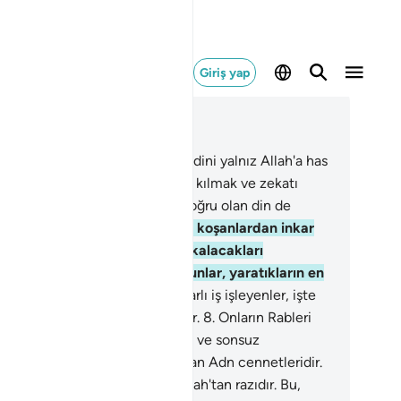
Giriş yap
ğlam içinde okuyun
üm 98, Sayfa 599, Juz 30
Oysa onlar, doğruya yönelerek, dini yalnız Allah'a has
larak O'na kulluk etmek, namazı kılmak ve zekatı
rmekle emrolunmuşlardı. Dosdoğru olan din de
dur.
6
.
Kitap ehlinden ve ortak koşanlardan inkar
enler, şüphesiz içinde temelli kalacakları
hennem ateşindedirler. İşte bunlar, yaratıkların en
tüsüdürler.
7
.
Fakat, inanıp yararlı iş işleyenler, işte
ar da, yaratıkların en iyileridirler.
8
.
Onların Rableri
tındaki mükafatı, içinde temelli ve sonsuz
acakları, içlerinden ırmaklar akan Adn cennetleridir.
ah onlardan razıdır. Onlar da Allah'tan razıdır. Bu,