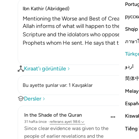
Portu
Ibn Kathir (Abridged)
русск
Mentioning the Worse and Best of Creation a
Allah informs of what will happen to the wicke
Shqip
Scripture and the idolators who oppose the All
ภาษา
Prophets whom He sent. He says that they will be
Türkç
اردو
Kıraat'ı görüntüle
简体
Bu ayette şunlar var: 1 Kavşaklar
Melay
Dersler
Españ
In the Shade of the Quran
Kiswah
31 hafta önce
·
referans
ayet 98:6
Since clear evidence was given to the
Tiếng 
people of earlier revelations and the