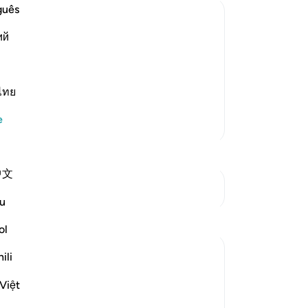
Ra
guês
-
Tu
ий
nd Their Recompense
d disbelievers among the People of the
No
ah's divinely revealed Books and the
Bu
ไทย
yo
 in the fire of Hell o
…
Devamını oku
e
Daha Fazla Tefsir
中文
Kavşaklara bakın
u
Yansımalar
ol
Razia Zahra
ili
4 yıl önce
·
referans
ayet 98:5-6, 98:1-2
In the Name of Allah, the most Gracious,
Việt
the Most Kind,