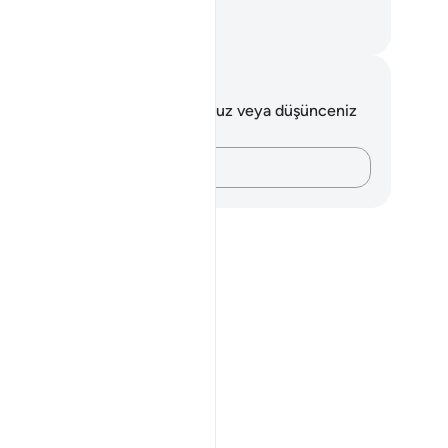
bbinden korkan kimseyedir.
rkish Translation(Diyanet)
tlar ve Düşünceler
 ayetle ilgili herhangi bir notunuz veya düşünceniz
k.
Düşüncelerinizi kaydedin…