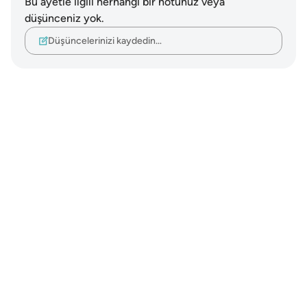
Bu ayetle ilgili herhangi bir notunuz veya
düşünceniz yok.
Düşüncelerinizi kaydedin…
Notes
placeholders
close