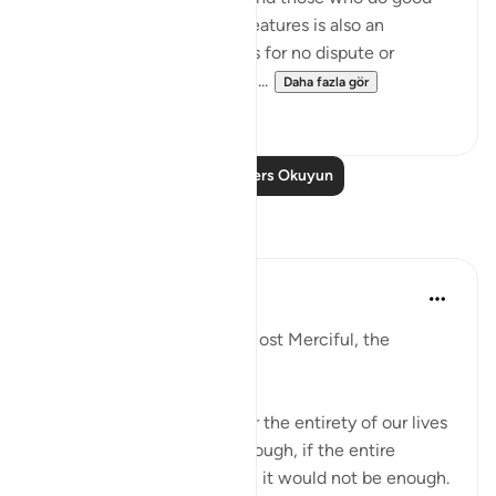
deeds are the best of all creatures is also an
absolute verdict that makes for no dispute or
argument. Its condition is al...
Daha fazla gör
0
0
Daha Fazla Ders Okuyun
Yansımalar
Razia Zahra
2 yıl önce
·
referans
ayet 98:7
In the Name of Allah, the Most Merciful, the
Especially Merciful,
If we should praise Allah for the entirety of our lives
this praise would not be enough, if the entire
creation was to praise Allah it would not be enough.