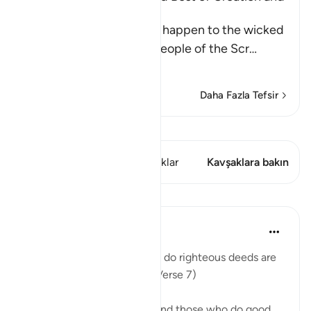
Their Recompense
Allah informs of what will happen to the wicked
disbelievers among the People of the Scr
…
Devamını oku
Daha Fazla Tefsir
Kıraat'ı görüntüle
Bu ayette şunlar var: 1 Kavşaklar
Kavşaklara bakın
Dersler
In the Shade of the Quran
31 hafta önce
·
referans
ayet 98:7
"But those who believe and do righteous deeds are
the best of all creatures." (Verse 7)
The verdict that believers and those who do good