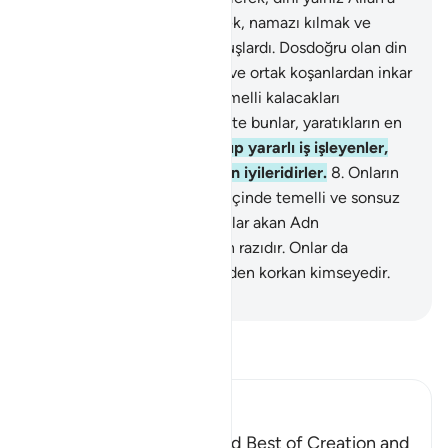
has kılarak O'na kulluk etmek, namazı kılmak ve
zekatı vermekle emrolunmuşlardı. Dosdoğru olan din
de budur.
6
.
Kitap ehlinden ve ortak koşanlardan inkar
edenler, şüphesiz içinde temelli kalacakları
cehennem ateşindedirler. İşte bunlar, yaratıkların en
kötüsüdürler.
7
.
Fakat, inanıp yararlı iş işleyenler,
işte onlar da, yaratıkların en iyileridirler.
8
.
Onların
Rableri katındaki mükafatı, içinde temelli ve sonsuz
kalacakları, içlerinden ırmaklar akan Adn
cennetleridir. Allah onlardan razıdır. Onlar da
Allah'tan razıdır. Bu, Rabbinden korkan kimseyedir.
-
Turkish Translation(Diyanet)
Tefsir okuyun.
Ibn Kathir (Abridged)
Mentioning the Worse and Best of Creation and