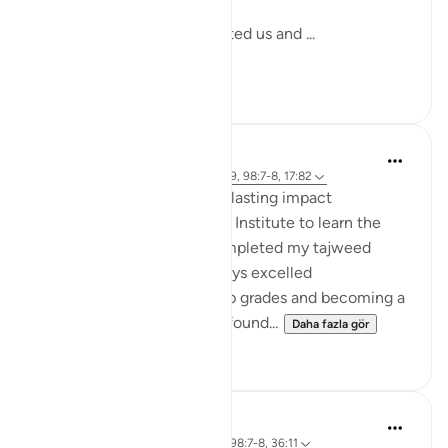
Yet, the One who has Created us and ...
Daha fazla gör
17
3
hafeez saba
2 yıl önce
·
referans
ayet 13:28, 3:159, 98:7-8, 17:82
Small act of kindness have lasting impact
When I first joined Al-Huda Institute to learn the
Quran, I had never fully completed my tajweed
before. Although I had always excelled
academically, achieving top grades and becoming a
software engineer, I never found...
Daha fazla gör
11
5
Dr Maryam Fayyaz
3 yıl önce
·
referans
ayet 50:32-34, 98:7-8, 36:11