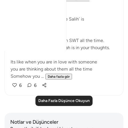
﷽
The gist of ‘Iman’ and ‘Aml e Salih’ is
‘God-consciousness‘
It means remembering Allah SWT all the time.
Whatever you are doing Allah is in your thoughts.
Its like when you are in love with someone
you are thinking about them all the time
Somehow you ...
Daha fazla gör
6
6
Daha Fazla Düşünce Okuyun
Notlar ve Düşünceler