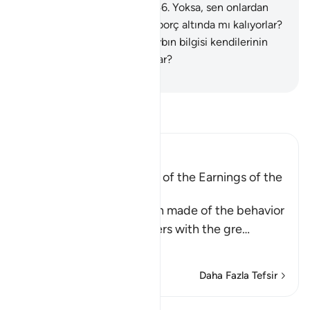
Benim tuzağım sağlamdır.
46
.
Yoksa, sen onlardan
ücret istiyorsun da, ağır bir borç altında mı kalıyorlar?
Elbette hayır.
47
.
Yoksa, gaybın bilgisi kendilerinin
katında da onlar mı yazıyorlar?
-
Turkish Translation(Diyanet)
Tefsir okuyun.
Ibn Kathir (Abridged)
A Parable of the Removal of the Earnings of the
Disbelievers
This is a parable that Allah made of the behavior
of the Quraysh disbelievers with the gre
…
Devamını oku
Daha Fazla Tefsir
Dersler