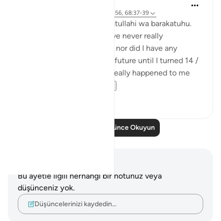
Maimona Aziz
12 hafta önce
·
referans
ayet 2:155-156, 68:37-39
Assalamualaikum wa rahmatullahi wa barakatuhu.
I’m 16, and Alhamdulillah. I’ve never really
experienced any great loss, nor did I have any
planning with regard to my future until I turned 14 /
15 yrs. I mean, it has never really happened to me
that I’ve plan...
Daha fazla gör
11
5
Daha Fazla Düşünce Okuyun
Notlar ve Düşünceler
Bu ayetle ilgili herhangi bir notunuz veya
düşünceniz yok.
Düşüncelerinizi kaydedin…