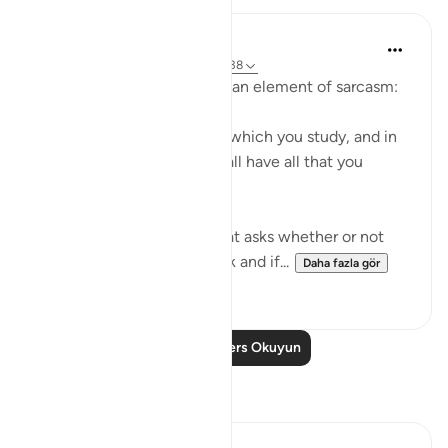
In the Shade of the Quran
31 hafta önce
·
referans
ayet 68:37-38
The surah moves on to add an element of sarcasm:
"Or have you a divine book which you study, and in
which you find that you shall have all that you
choose?" (Verses 37-38)
It is a sarcastic question that asks whether or not
the unbelievers have a book and if...
Daha fazla gör
0
0
Daha Fazla Ders Okuyun
Yansımalar