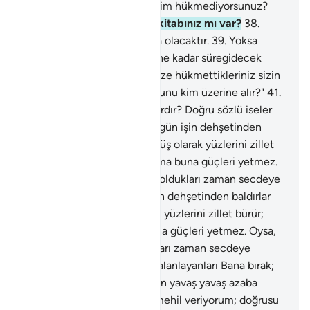
36
.
Ne oluyorsunuz? Ne biçim hükmediyorsunuz?
37
.
Yoksa okuduğunuz bir kitabınız mı var?
38
.
Seçtikleriniz herhalde orada olacaktır.
39
.
Yoksa
aleyhimizde, kıyamet gününe kadar süregidecek
ahidleriniz mi var ki, kendinize hükmettikleriniz sizin
olacaktır?
40
.
Sor onlara: "Bunu kim üzerine alır?"
41
.
Yoksa onların ortakları mı vardır? Doğru sözlü iseler
ortaklarını getirsinler.
42
.
O gün işin dehşetinden
baldırlar açılır; gözleri dönmüş olarak yüzlerini zillet
bürür; secdeye çağırılırlar ama buna güçleri yetmez.
Oysa, kendileri sapasağlam oldukları zaman secdeye
çağırılmışlardı.
43
.
O gün işin dehşetinden baldırlar
açılır; gözleri dönmüş olarak yüzlerini zillet bürür;
secdeye çağırılırlar ama buna güçleri yetmez. Oysa,
kendileri sapasağlam oldukları zaman secdeye
çağırılmışlardı.
44
.
Kuran'ı yalanlayanları Bana bırak;
Biz onları bilmedikleri yerden yavaş yavaş azaba
yaklaştıracağız.
45
.
Onlara mehil veriyorum; doğrusu