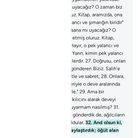
24
.
"İçimizden bir insana mı uyacağız? O zaman biz
sapıklık ve delilik etmiş oluruz. Kitap, aramızda, ona
mı verilmiş? Hayır, o pek yalancı ve şımarığın biridir"
dediler.
25
.
"İçimizden bir insana mı uyacağız? O
zaman biz sapıklık ve delilik etmiş oluruz. Kitap,
aramızda, ona mı verilmiş? Hayır, o pek yalancı ve
şımarığın biridir" dediler.
26
.
Yarın, kimin pek yalancı
ve şımarık olduğunu bileceklerdir.
27
.
Doğrusu, onları
denemek üzere dişi deveyi gönderen Biziz. Salih'e
şöyle demiştik: "Onları gözetle ve sabret;
28
.
Onlara,
sıralarına göre suyun kendileriyle o deve aralarında
pay edilmiş olunduğunu söyle."
29
.
Ama bir
arkadaşlarını çağırdılar, o da kılıcını alarak deveyi
kesti.
30
.
Benim azabım ve uyarmam nasılmış?
31
.
Nitekim üzerlerine bir çığlık gönderdik de, ağılcıların
kullandığı kurumuş ot gibi oldular.
32
.
And olsun ki,
Kuran'ı öğüt olsun diye kolaylaştırdık; öğüt alan
yok mudur?