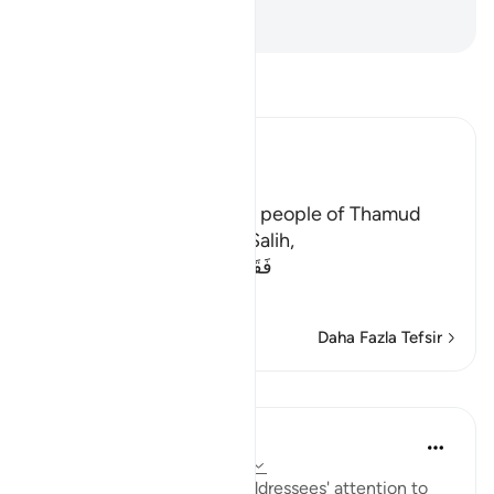
-
Turkish Translation(Diyanet)
Tefsir okuyun.
Ibn Kathir (Abridged)
The Story of Thamud
Allah states here that the people of Thamud
denied their Messenger Salih,
فَقَالُواْ أَبَشَراً مِّنَّا وَحِداً نَّتَّبِعُهُ إِنَّآ إ
…
Devamını oku
Daha Fazla Tefsir
Dersler
In the Shade of the Quran
32 hafta önce
·
referans
ayet 54:32
Here, the surah draws its addressees' attention to