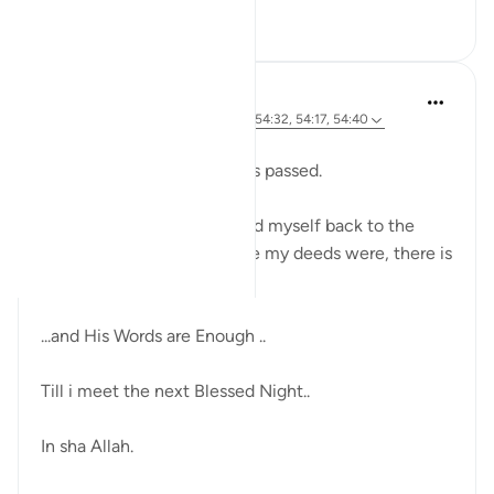
7
1
71
Sherene Mansor
21 hafta önce
·
referans
ayet 54:22, 54:32, 54:17, 54:40
Dawn breaks.
Another Blessed Last 10 has passed.
As i watch the skies, i pulled myself back to the
Quran. However inadequate my deeds were, there is
always the Quran.
...and His Words are Enough ..
Till i meet the next Blessed Night..
In sha Allah.