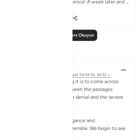
day too. All for a single sentence! A week later and ...
Daha fazla gör
25
4
2.457
Daha Fazla Ders Okuyun
Yansımalar
Maryam Nazar
19 hafta önce
·
referans
sure 54 ve ayet 54:54-55, 54:32
SubhanAllah… how relieving it is to come across
these aayaat placed in between the passages
describing past nations,their denial and the severe
punishment they faced.
As we read about their arrogance and
consequences, our hearts tremble. We begin to see
our o...
Daha fazla gör