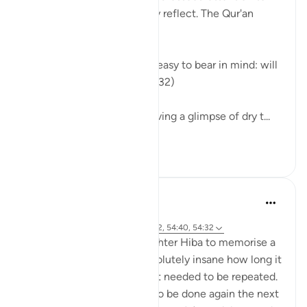
the Qur'an so that they may reflect. The Qur'an
provides an easy reminder:
"We have made the Qur'an easy to bear in mind: will
anyone take heed?" (Verse 32)
The curtains are drawn, leaving a glimpse of dry t...
Daha fazla gör
0
0
41
Abu Eesa
6 yıl önce
·
referans
sure 54 ve ayet 54:17, 54:22, 54:40, 54:32
I was trying to get my daughter Hiba to memorise a
quote in English. It was absolutely insane how long it
took and how many times it needed to be repeated.
And then the process had to be done again the next