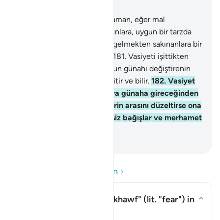
Bölüm 2, Sayfa 28, Juz 2
180
.
Birinize ölüm geldiği zaman, eğer mal
bırakıyorsa, ana babaya, yakınlara, uygun bir tarzda
vasiyet etmesi Allah'a karşı gelmekten sakınanlara bir
borç olarak size farz kılındı.
181
.
Vasiyeti işittikten
sonra değiştiren olursa, bunun günahı değiştirenin
üzerinedir. Allah şüphesiz işitir ve bilir.
182
.
Vasiyet
edenin yanılacağından veya günaha gireceğinden
endişe duyan kimse, ilgililerin arasını düzeltirse ona
günah yoktur. Allah şüphesiz bağışlar ve merhamet
eder.
-
Turkish Translation(Diyanet)
Soru ve Cevapları okuyun
What is the meaning of
"khawf"
(lit. "fear") in
this āyah?
Yanıtı değiştir What is the meani