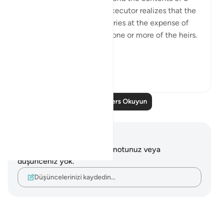
will. This arises when the executor realizes that the
will favours some beneficiaries at the expense of
others or that it prejudices one or more of the heirs.
“If, ...
Daha fazla gör
2
0
Daha Fazla Ders Okuyun
Notlar ve Düşünceler
Bu ayetle ilgili herhangi bir notunuz veya
düşünceniz yok.
Düşüncelerinizi kaydedin…