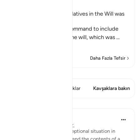
Ibn Kathir (Abridged)
Including Parents and Relatives in the Will was
later abrogated
This Ayah contains the command to include
parents and relatives in the will, which was
…
Devamını oku
Daha Fazla Tefsir
Kıraat'ı görüntüle
Bu ayette şunlar var: 1 Kavşaklar
Kavşaklara bakın
Dersler
In the Shade of the Quran
31 hafta önce
·
referans
ayet 2:182
There is, however, one exceptional situation in
which an executor may amend the contents of a