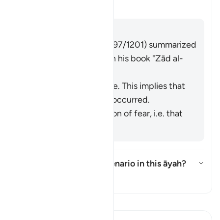
Tefsir
Cevap
Imām Ibn al-Jawzī (d. 597/1201) summarized
the scholars' opinions in his book "
Zād al-
Masīr
" as follows:
It refers to knowledge. This implies that
injustice has already occurred.
It refers to the emotion of fear, i.e. that
injustice may occur.
What is the intended scenario in this āyah?
Yanıtı değiştir What is the inte
Tefsir
Tefsir okuyun.