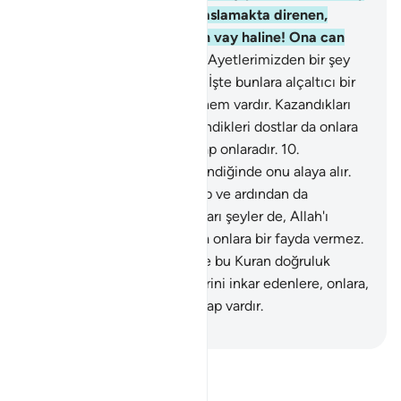
duymamış gibi büyüklük taslamakta direnen,
yalancı ve günahkar kişinin vay haline! Ona can
yakıcı bir azap müjdele.
9
.
Ayetlerimizden bir şey
öğrendiğinde onu alaya alır. İşte bunlara alçaltıcı bir
azap ve ardından da cehennem vardır. Kazandıkları
şeyler de, Allah'ı bırakıp edindikleri dostlar da onlara
bir fayda vermez. Büyük azap onlaradır.
10
.
Ayetlerimizden bir şey öğrendiğinde onu alaya alır.
İşte bunlara alçaltıcı bir azap ve ardından da
cehennem vardır. Kazandıkları şeyler de, Allah'ı
bırakıp edindikleri dostlar da onlara bir fayda vermez.
Büyük azap onlaradır.
11
.
İşte bu Kuran doğruluk
rehberidir. Rablerinin ayetlerini inkar edenlere, onlara,
tiksindiren, can yakan bir azap vardır.
-
Turkish Translation(Diyanet)
Tefsir okuyun.