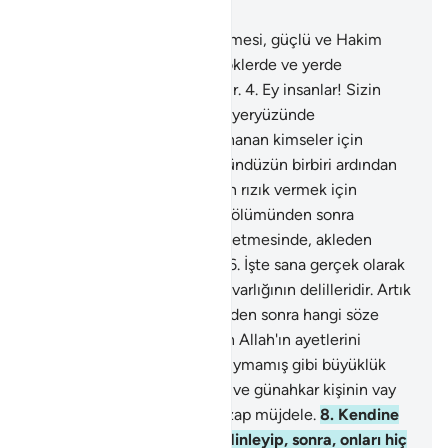
Bölüm 45, Sayfa 499, Juz 25
1
.
Ha, Mim.
2
.
Kitap'ın indirilmesi, güçlü ve Hakim
olan Allah katındandır.
3
.
Göklerde ve yerde
inananlara nice dersler vardır.
4
.
Ey insanlar! Sizin
yaratılmanızda ve canlıların yeryüzünde
yayılmasında, kesin olarak inanan kimseler için
ibretler vardır.
5
.
Gece ile gündüzün birbiri ardından
gelmesinde, gökten, Allah'ın rızık vermek için
yağmur indirip, yeri onunla, ölümünden sonra
diriltmesinde, rüzgarları yönetmesinde, akleden
kimseler için dersler vardır.
6
.
İşte sana gerçek olarak
anlattığımız bunlar, Allah'ın varlığının delilleridir. Artık
Allah'tan ve O'nun delillerinden sonra hangi söze
inanırlar?
7
.
Kendine okunan Allah'ın ayetlerini
dinleyip, sonra, onları hiç duymamış gibi büyüklük
taslamakta direnen, yalancı ve günahkar kişinin vay
haline! Ona can yakıcı bir azap müjdele.
8
.
Kendine
okunan Allah'ın ayetlerini dinleyip, sonra, onları hiç