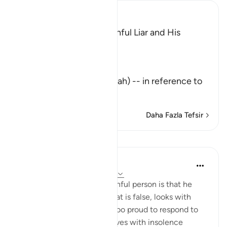
Ibn Kathir (Abridged)
The Description of the Sinful Liar and His
Requital
Allah the Exalted says,
تِلْكَ آيَـتُ اللَّهِ
(These are the Ayat of Allah) -- in reference to
the Qu
…
Devamını oku
Daha Fazla Tefsir
Dersler
In the Shade of the Quran
31 hafta önce
·
referans
ayet 45:8-9
The mark of such a lying, sinful person is that he
persistently holds on to what is false, looks with
disdain on the truth, feels too proud to respond to
God's revelations and behaves with insolence