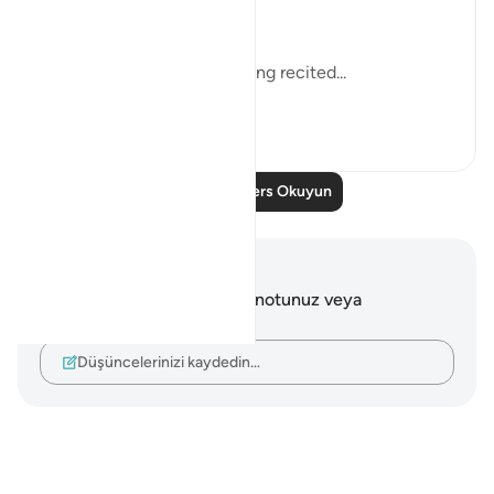
towards God. He thus:
"hears God's revelations being recited...
Daha fazla gör
0
0
Daha Fazla Ders Okuyun
Notlar ve Düşünceler
Bu ayetle ilgili herhangi bir notunuz veya
düşünceniz yok.
Düşüncelerinizi kaydedin…