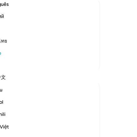
sap
guês
öle
ий
fid
eath, Nor His Ransoming Himself on
ele
disbelief after they believed and who
yok
-
Tu
ไทย
ates that in this case, no repentance
e
No
Daha Fazla Tefsir
Bu
yo
Yansımalar
中文
u
Razia Zahra
2 yıl önce
·
referans
ayet 3:86-90
ol
In the Name of Allah, the Most Merciful,
the Especially Merciful,
ili
Việt
Advice to myself perchance it could
benefit another.