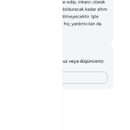
ıklar onlardır.
91
.
Doğrusu inkar edip, inkarcı olarak
nlerin hiçbirinden, yeryüzünü dolduracak kadar altını
ye vermiş olsa bile, bu kabul edilmeyecektir. İşte
m verici azab onlaradır, onların hiç yardımcıları da
tur.
rkish Translation(Diyanet)
tlar ve Düşünceler
 ayetle ilgili herhangi bir notunuz veya düşünceniz
k.
Düşüncelerinizi kaydedin…