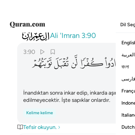
Dil Se
003
ان الذين كفروا بعد ايمانهم ثم ازدادوا ك
Ali 'Imran
3:90
Englis
3:90
العربية
ﲧ
ﲨ
ﲩ
ﲪ
ﲫ
বাংলা
ارسی
França
İnandıktan sonra inkar edip, inkarda aşırı gidenl
edilmeyecektir. İşte sapıklar onlardır.
Indon
Kelime kelime
Italia
Tefsir okuyun.
Dutch