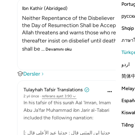
Portu
Ibn Kathir (Abridged)
русск
Neither Repentance of the Disbeliever Upon D
the Day of Resurrection Shall be Accepted
Shqip
Allah threatens and warns those who revert to 
ภาษา
thereafter insist on disbelief until death. He st
shall be
…
Devamını oku
Türkç
اردو
Dersler
简体
Melay
Tulayhah Tafsir Translations
2 yıl önce
·
referans
ayet 3:90
Españ
In his tafsir of this surah Aal 'Imran, Imam
Abu Ja'far Muhammad ibn Jarir al-Tabari
Kiswah
included the following narration:
Tiếng 
[حدثنا ابن المثنى قال : حدثنا عبد الأعلى قال :