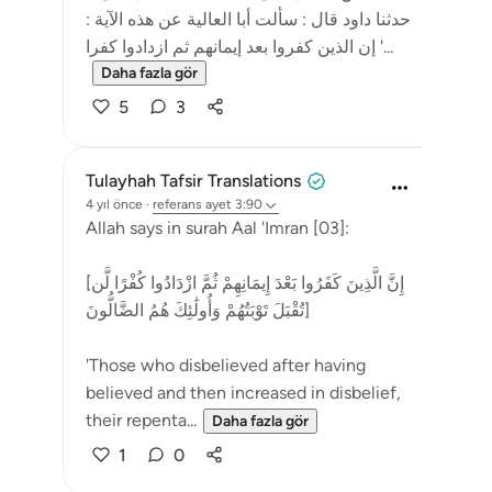
حدثنا داود قال : سألت أبا العالية عن هذه الآية :
' إن الذين كفروا بعد إيمانهم ثم ازدادوا كفرا...
Daha fazla gör
5
3
Tulayhah Tafsir Translations
4 yıl önce
·
referans
ayet 3:90
Allah says in surah Aal 'Imran [03]:
[إِنَّ الَّذِينَ كَفَرُوا بَعْدَ إِيمَانِهِمْ ثُمَّ ازْدَادُوا كُفْرًا لَّن
تُقْبَلَ تَوْبَتُهُمْ وَأُولَٰئِكَ هُمُ الضَّالُّونَ]
'Those who disbelieved after having
believed and then increased in disbelief,
their repenta...
Daha fazla gör
1
0