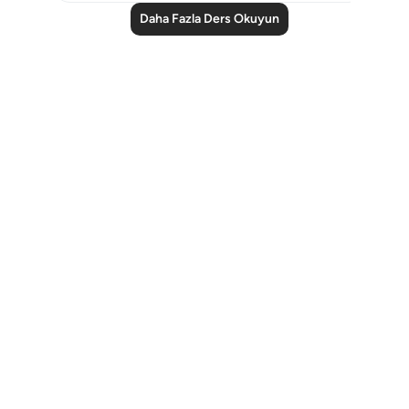
Daha Fazla Ders Okuyun
Notes
placeholders
close