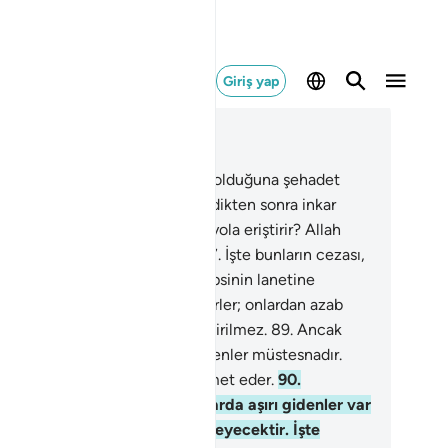
Giriş yap
ğlam içinde okuyun
üm 3, Sayfa 61, Juz 3
.
İnandıktan, peygamberin hak olduğuna şehadet
ikten, kendilerine belgeler geldikten sonra inkar
n bir milleti Allah nasıl doğru yola eriştirir? Allah
imleri doğru yola eriştirmez.
87
.
İşte bunların cezası,
ah'ın, meleklerin, insanların hepsinin lanetine
amalarıdır.
88
.
Orada temellidirler; onlardan azab
ifletilmez; onların azabı geciktirilmez.
89
.
Ancak
nun ardından tevbe edip düzelenler müstesnadır.
ğrusu Allah bağışlar ve merhamet eder.
90
.
andıktan sonra inkar edip, inkarda aşırı gidenler var
, onların tevbeleri kabul edilmeyecektir. İşte