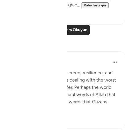
forgiveness by God and His grac...
Daha fazla gör
1
0
Daha Fazla Ders Okuyun
Yansımalar
Amer Abbas
2 yıl önce
·
referans
ayet 3:157
The world is amazed by the creed, resilience, and
humanity of Gazans despite dealing with the worst
of what humanity has to offer. Perhaps the world
needs to know about the literal words of Allah that
forges such characteristics, words that Gazans
internalize ...
Daha fazla gör
28
7