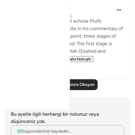
Iraj Marjan
2 yıl önce
·
referans
ayet 3:157-158
According to what the great scholar Mufti
Naeemudin Muradabadi wrote in his commentary of
the following ayaat, At this point, three stages of
servitude are being described. The first stage is
where a servant worships Allah (Exalted and
Majestic) out of fear of...
Daha fazla gör
10
0
Daha Fazla Düşünce Okuyun
Notlar ve Düşünceler
Bu ayetle ilgili herhangi bir notunuz veya
düşünceniz yok.
Düşüncelerinizi kaydedin…