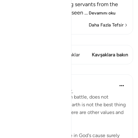
Allah forbids His believing servants from the
disbelievers' false creed, seen
…
Devamını oku
Daha Fazla Tefsir
Kıraat'ı görüntüle
Bu ayette şunlar var: 2 Kavşaklar
Kavşaklara bakın
Dersler
In the Shade of the Quran
31 hafta önce
·
referans
ayet 3:157
Death, whether natural or in battle, does not
represent the end. Life on earth is not the best thing
God bestows on people. There are other values and
nobler considerations:
"If you should be slain or die in God's cause surely