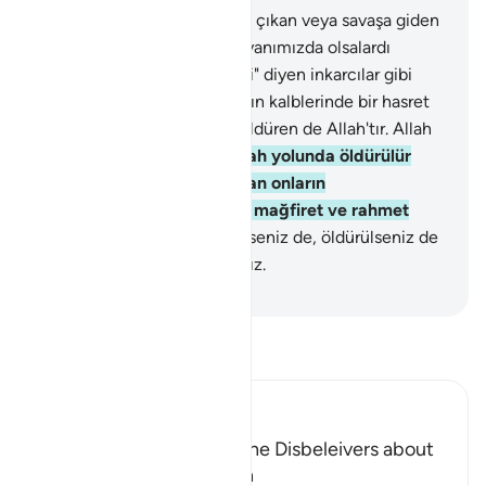
156
.
Ey İnananlar! Yolculuğa çıkan veya savaşa giden
kardeşleri hakkında: "Onlar yanımızda olsalardı
ölmezler ve öldürülmezlerdi" diyen inkarcılar gibi
olmayın ki, Allah bunu onların kalblerinde bir hasret
olarak bıraksın. Dirilten de öldüren de Allah'tır. Allah
işlediklerinizi görür.
157
.
Allah yolunda öldürülür
veya ölürseniz, size Allah'tan onların
topladıklarından hayırlı bir mağfiret ve rahmet
vardır.
158
.
And olsun ki, ölseniz de, öldürülseniz de
Allah katında toplanacaksınız.
-
Turkish Translation(Diyanet)
Tefsir okuyun.
Ibn Kathir (Abridged)
Prohibiting the Ideas of the Disbeleivers about
Death and Predestination