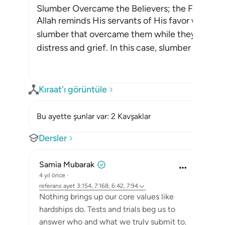
Slumber Overcame the Believers; the Fear that
Allah reminds His servants of His favor when H
slumber that overcame them while they were ca
distress and grief. In this case, slumber is a fav
Kıraat'ı görüntüle
Bu ayette şunlar var: 2 Kavşaklar
Dersler
Samia Mubarak
4 yıl önce
·
referans
ayet 3:154, 7:168, 6:42, 7:94
Nothing brings up our core values like
hardships do. Tests and trials beg us to
answer who and what we truly submit to.