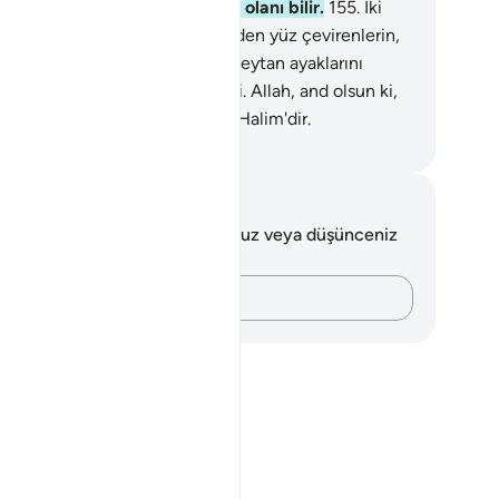
tması içindir. Allah gönüllerde olanı bilir.
155
.
İki
luluğun karşılaştığı gün, içinizden yüz çevirenlerin,
tıklarının bir kısmından ötürü şeytan ayaklarını
dırıp yoldan çıkarmak istemişti. Allah, and olsun ki,
arı affetti. Allah bağışlayandır. Halim'dir.
rkish Translation(Diyanet)
tlar ve Düşünceler
 ayetle ilgili herhangi bir notunuz veya düşünceniz
k.
Düşüncelerinizi kaydedin…