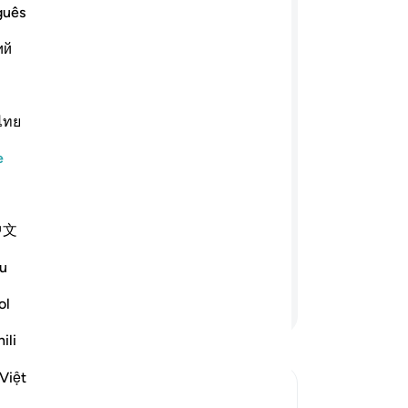
arı
guês
ﲄﲅ
ﲆ
ﲇ
ﲈ
ﲉ
ﲊ
top
ий
yap
kay
ﲐ
ﲑ
ﲒ
ﲓ
ﲔ
onl
-
Tu
ไทย
ecek şekilde size huzur ve emniyet
düşmüşlerdi. Haksız yere Allah hakkında,
e
No
e bizim bir fikrimiz var mı?" diyorlardı;
Bu
arını içlerinde gizliyorlar. "Bu işte
yo
iyorlar. De ki: Evlerinizde olsaydınız,
中文
ilecekleri yere varırlardı. Bu, Allah'ın
sı içindir. Allah gönüllerde olanı bilir.
u
Devamını Okuyun
ol
ili
Việt