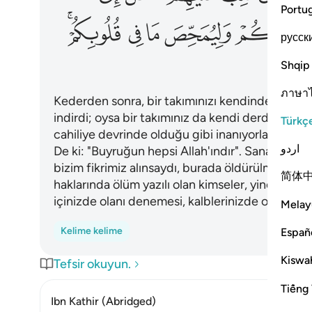
Portu
ﲋ
ﲌ
ﲍ
ﲎﲏ
русск
Shqip
ภาษา
Kederden sonra, bir takımınızı kendinden geçir
indirdi; oysa bir takımınız da kendi derdlerine 
Türkç
cahiliye devrinde olduğu gibi inanıyorlar. "Bu işt
اردو
De ki: "Buyruğun hepsi Allah'ındır". Sana açmadıkl
bizim fikrimiz alınsaydı, burada öldürülmezdik" d
简体
haklarında ölüm yazılı olan kimseler, yine de devr
içinizde olanı denemesi, kalblerinizde olanı arıtma
Melay
Kelime kelime
Españ
Kiswah
Tefsir okuyun.
Tiếng 
Ibn Kathir (Abridged)