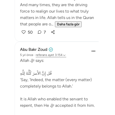
And many times, they are the driving
force to realign our lives to what truly
matters in life. Allah tells us in the Quran
that people are o...
Daha fazla gör
50
7
Abu Bakr Zoud
5 yıl önce
·
referans
ayet 3:154
Allah ﷻ says:
قُل إِنَّ الأَمرَ كُلَّهُ لِلَّهِ
'Say, 'Indeed, the matter (every matter)
completely belongs to Allah.'
It is Allah who enabled the servant to
repent, then He ﷻ accepted it from him.