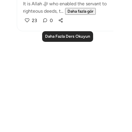
It is Allah ﷻ who enabled the servant to
righteous deeds, t...
Daha fazla gör
23
0
Daha Fazla Ders Okuyun