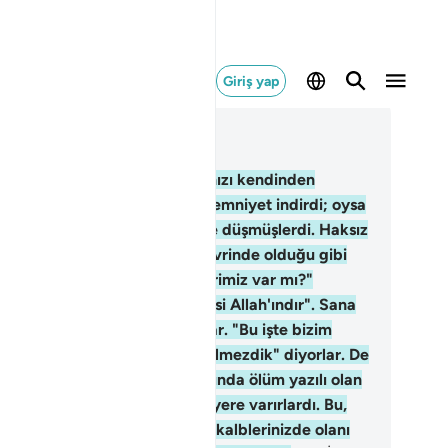
Giriş yap
ğlam içinde okuyun
üm 3, Sayfa 70, Juz 4
4
.
Kederden sonra, bir takımınızı kendinden
çirecek şekilde size huzur ve emniyet indirdi; oysa
r takımınız da kendi derdlerine düşmüşlerdi. Haksız
re Allah hakkında, cahiliye devrinde olduğu gibi
nıyorlar. "Bu işte bizim bir fikrimiz var mı?"
yorlardı; De ki: "Buyruğun hepsi Allah'ındır". Sana
adıklarını içlerinde gizliyorlar. "Bu işte bizim
krimiz alınsaydı, burada öldürülmezdik" diyorlar. De
 Evlerinizde olsaydınız, haklarında ölüm yazılı olan
seler, yine de devrilecekleri yere varırlardı. Bu,
ah'ın içinizde olanı denemesi, kalblerinizde olanı