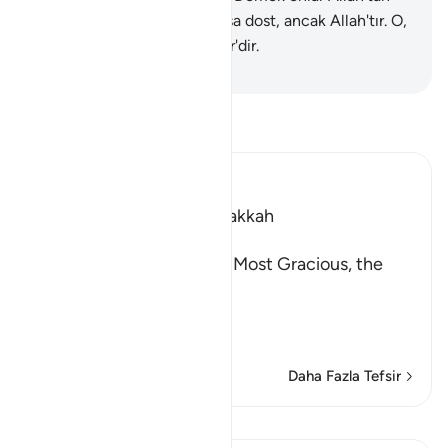
başka dostlar edindiler? Oysa dost, ancak Allah'tır. O,
ölüleri diriltir. Her şeye Kadir'dir.
-
Turkish Translation(Diyanet)
Tefsir okuyun.
Ibn Kathir (Abridged)
Which was revealed in Makkah
بِسْمِ اللَّهِ الرَّحْمَـنِ الرَّحِيمِ
In the Name of Allah, the Most Gracious, the
Most Merciful.
The Revelation and Allah'
…
Devamını oku
Daha Fazla Tefsir
Dersler