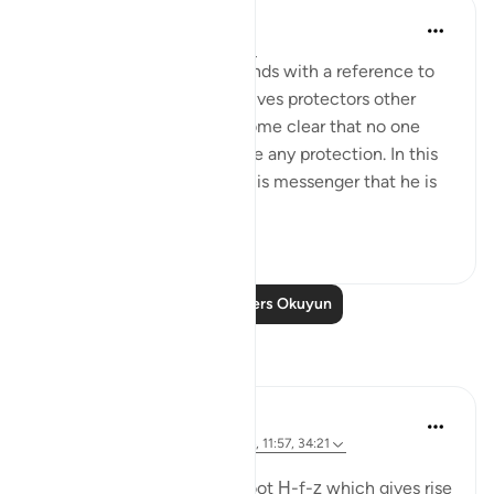
In the Shade of the Quran
31 hafta önce
·
referans
ayet 42:6
The opening of the surah ends with a reference to
those who take for themselves protectors other
than God, when it has become clear that no one
else in the universe can give any protection. In this
way, He makes it clear to His messenger that he is
not respons...
Daha fazla gör
0
0
74
Daha Fazla Ders Okuyun
Yansımalar
J Yousef
8 yıl önce
·
referans
ayet 42:6, 12:64, 11:57, 34:21
Yayınlanan
The 99 Names of Allah
Al-Ḥafīẓ comes from the root Ḥ-f-ẓ which gives rise