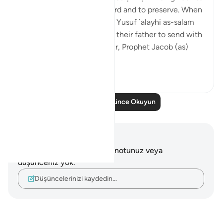
to meanings such as to guard and to preserve. When
the brothers of the Prophet Yusuf `alayhi as-salam
(peace be upon him) asked their father to send with
them their youngest brother, Prophet Jacob (as)
said: ...
Daha fazla gör
4
0
634
Daha Fazla Düşünce Okuyun
Notlar ve Düşünceler
Bu ayetle ilgili herhangi bir notunuz veya
düşünceniz yok.
Düşüncelerinizi kaydedin…