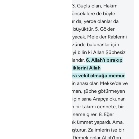
1
.
Ha, Mim.
2
.
Ayn, Sin, Kaf,
3
.
Güçlü olan, Hakim
olan Allah, sana da, senden öncekilere de böyle
vahyeder.
4
.
Göklerde olanlar da, yerde olanlar da
O'nundur. O, çok yücedir ve büyüktür.
5
.
Gökler
neredeyse üstlerinden çatlayacak. Melekler Rablerini
överek tesbih eder ve yeryüzünde bulunanlar için
O'ndan bağışlanma dilerler. İyi bilin ki Allah Şüphesiz
bağışlayandır, merhametli olandır.
6
.
Allah'ı bırakıp
da dostlar edinenlerin işlediklerini Allah
gözetlemektedir. Sen, onlara vekil olmağa memur
değilsin.
7
.
Böylece şehirlerin anası olan Mekke'de ve
çevresinde bulunanları uyarman, şüphe götürmeyen
toplanma günü ile uyarman için sana Arapça okunan
bir Kitap vahyettik. İnsanların bir takımı cennete, bir
takımı da çılgın alevli cehenneme girer.
8
.
Eğer
dilemiş olsaydı hepsini bir tek ümmet yapardı. Ama,
O, rahmetine dilediğini kavuşturur. Zalimlerin ise bir
dost ve yardımcısı olmaz.
9
.
Demek onlar Allah'tan