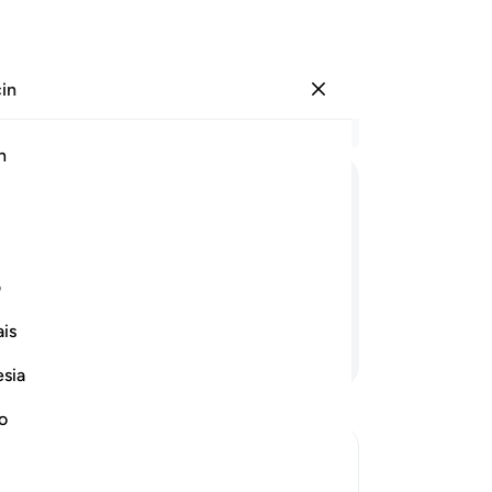
çin
Giriş yap
Ba
h
Böl
30
ﳌ
ﳍ
ﳎ
ﳏ
ﳐ
ﳑ
iş
31
işlediklerinizden ötürüdür. O, yine de
ba
ف
De
is
var
Devamını Okuyun
du
esia
yüz
şük
no
yap
bağ