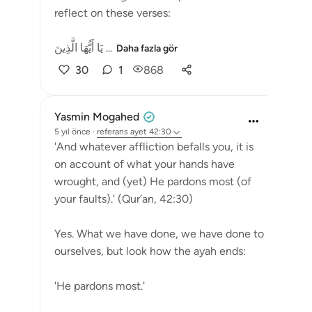
reflect on these verses:
يَا أَيُّهَا الَّذِينَ ...
Daha fazla gör
30
1
868
Yasmin Mogahed
5 yıl önce
·
referans
ayet 42:30
'And whatever affliction befalls you, it is
on account of what your hands have
wrought, and (yet) He pardons most (of
your faults).' (Qur’an, 42:30)
Yes. What we have done, we have done to
ourselves, but look how the ayah ends:
'He pardons most.'