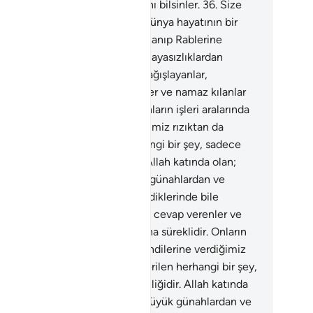
dilerine kaçacak yer olmadığını bilsinler.
36
.
Size
ilen herhangi bir şey, sadece dünya hayatının bir
imliğidir. Allah katında olan; inanıp Rablerine
venen, büyük günahlardan ve hayasızlıklardan
inen, öfkelendiklerinde bile bağışlayanlar,
blerinin çağrısına cevap verenler ve namaz kılanlar
n daha iyi ve daha süreklidir. Onların işleri aralarında
ışma iledir. Kendilerine verdiğimiz rızıktan da
federler.
37
.
Size verilen herhangi bir şey, sadece
ya hayatının bir geçimliğidir. Allah katında olan;
anıp Rablerine güvenen, büyük günahlardan ve
asızlıklardan çekinen, öfkelendiklerinde bile
ışlayanlar, Rablerinin çağrısına cevap verenler ve
az kılanlar için daha iyi ve daha süreklidir. Onların
eri aralarında danışma iledir. Kendilerine verdiğimiz
ıktan da sarfederler.
38
.
Size verilen herhangi bir şey,
ece dünya hayatının bir geçimliğidir. Allah katında
an; inanıp Rablerine güvenen, büyük günahlardan ve