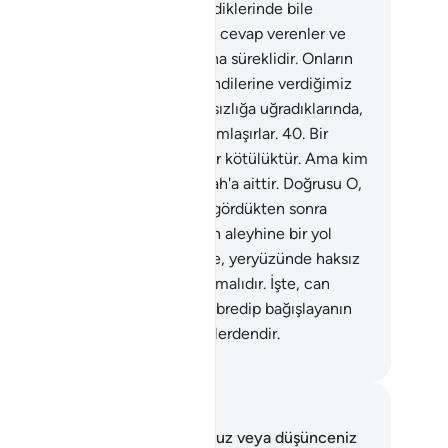
asızlıklardan çekinen, öfkelendiklerinde bile
ışlayanlar, Rablerinin çağrısına cevap verenler ve
az kılanlar için daha iyi ve daha süreklidir. Onların
eri aralarında danışma iledir. Kendilerine verdiğimiz
ıktan da sarfederler.
39
.
Bir haksızlığa uğradıklarında,
ün gelmek için aralarında yardımlaşırlar.
40
.
Bir
ülüğün karşılığı, aynı şekilde bir kötülüktür. Ama kim
eder ve barışırsa, onun ecri Allah'a aittir. Doğrusu O,
lmedenleri sevmez.
41
.
Zulüm gördükten sonra
kını alan kimselere, işte onların aleyhine bir yol
tur.
42
.
İnsanlara zulmedenlere, yeryüzünde haksız
e taşkınlık edenlere karşı durulmalıdır. İşte, can
ıcı azap bunlaradır.
43
.
Ama sabredip bağışlayanın
, işte bu, azmedilmeye değer işlerdendir.
rkish Translation(Diyanet)
tlar ve Düşünceler
 ayetle ilgili herhangi bir notunuz veya düşünceniz