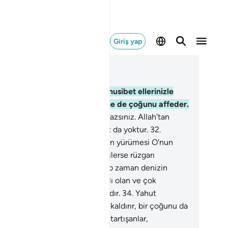
Giriş yap
ğlam içinde okuyun
üm 42, Sayfa 486, Juz 25
.
Başınıza gelen herhangi bir musibet ellerinizle
lediklerinizden ötürüdür. O, yine de çoğunu affeder.
.
Yeryüzünde O'nu aciz bırakamazsınız. Allah'tan
şka bir dostunuz da yardımcınız da yoktur.
32
.
nizde yüce dağlar gibi gemilerin yürümesi O'nun
lığının delillerindendir.
33
.
O, dilerse rüzgarı
rdurur, yelkenle giden gemiler o zaman denizin
ünde durakalır. Bunlarda, sabırlı olan ve çok
reden kimseler için deliller vardır.
34
.
Yahut
tıklarına karşılık onları ortadan kaldırır, bir çoğunu da
ışlar.
35
.
Ayetlerimiz üzerinde tartışanlar,