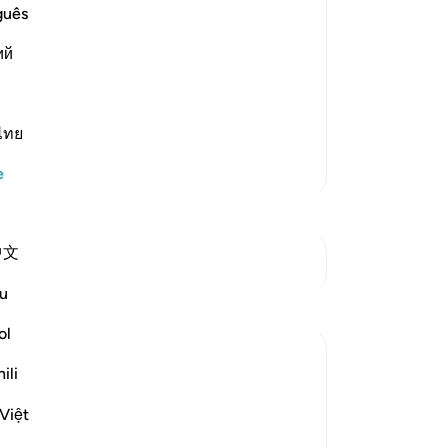
e Heavens and the Earth
ken
guês
ver
 His great might and power,
ий
geç
gü
 and whatever moving creatures He has
çek
Ra
ไทย
içi
Daha Fazla Tefsir
e
dan
sar
dün
中文
in
Kavşaklara bakın
hay
u
Yansımalar
bağ
nam
ol
işl
Salihu Abba
ili
rız
geçen yıl
·
referans
ayet 42:30, 7:156
Many people think when they sin, they
sad
Việt
'anger' Allah, and unless they repent
ol