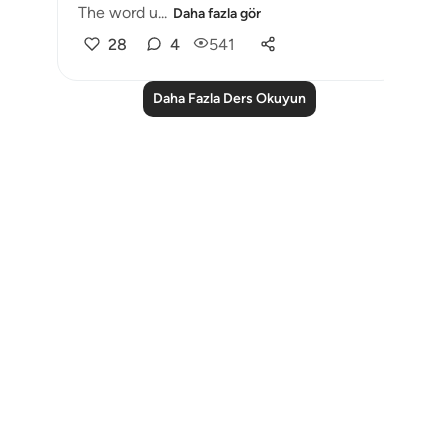
The word u...
Daha fazla gör
28
4
541
Daha Fazla Ders Okuyun
Notes
placeholders
close