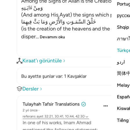
Among the Signs of Allah is the Creation of th
Portu
وَمِنْ ءَايَـتِهِ
(And among His Ayat) the signs which point to
русск
خَلْقُ السَّمَـوَتِ وَالاٌّرْضِ وَمَا بَثَّ فِيهِمَا
Shqip
(is the creation of the heavens and the earth,
disper
…
Devamını oku
ภาษา
Türkç
Kıraat'ı görüntüle
اردو
简体
Bu ayette şunlar var: 1 Kavşaklar
Melay
Dersler
Españ
Tulayhah Tafsir Translations
Kiswah
2 yıl önce
·
referans
ayet 32:21, 30:41, 10:44, 42:30
Tiếng 
In one of his works, Imam Ahmad
mentioned the following statement: