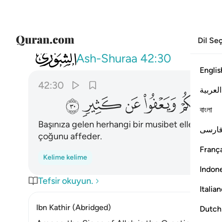
Dil Se
042
وما اصابكم من مصيبة فبما كسبت ايديكم و
Ash-Shuraa
42:30
Englis
42:30
العربية
ﳒ
ﳓ
ﳔ
ﳕ
ﳖ
বাংলা
Başınıza gelen herhangi bir musibet ellerinizle 
ارسی
çoğunu affeder.
França
Kelime kelime
Indon
Tefsir okuyun.
Italia
Ibn Kathir (Abridged)
Dutch