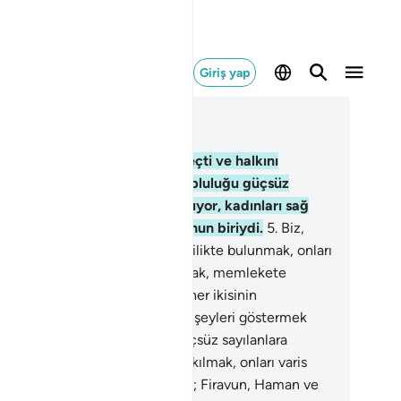
Giriş yap
ğlam içinde okuyun
üm 28, Sayfa 385, Juz 20
Firavun memleketin başına geçti ve halkını
rkalara ayırdı. İçlerinden bir topluluğu güçsüz
larak onların oğullarını boğazlıyor, kadınları sağ
rakıyordu; çünkü o, bozguncunun biriydi.
5
.
Biz,
mlekette güçsüz sayılanlara iyilikte bulunmak, onları
derler kılmak, onları varis yapmak, memlekete
leştirmek; Firavun, Haman ve her ikisinin
kerlerine, çekinmekte oldukları şeyleri göstermek
iyorduk.
6
.
Biz, memlekette güçsüz sayılanlara
likte bulunmak, onları önderler kılmak, onları varis
pmak, memlekete yerleştirmek; Firavun, Haman ve