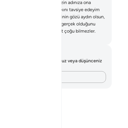
ladık. Musa'nın ablası: "Size, sizin adınıza ona
acak, iyi davranacak bir ev halkını tavsiye edeyim
" dedi.
13
.
Böylece onu, annesinin gözü aydın olsun,
ülmesin, Allah'ın verdiği sözün gerçek olduğunu
sin diye, ona geri çevirdik. Fakat çoğu bilmezler.
rkish Translation(Diyanet)
tlar ve Düşünceler
 ayetle ilgili herhangi bir notunuz veya düşünceniz
k.
Düşüncelerinizi kaydedin…