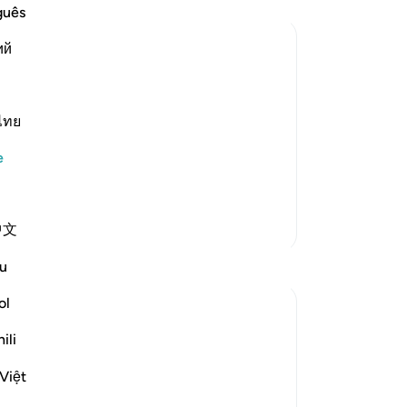
her
guês
gö
ий
em
bı
on him, recorded that Ma`diykarib
dö
cite to us:
bil
ไทย
Fir
e
ot know it; you should go to someone
onl
ed it from the Messenger of Allah ﷺ Khab
…
Fi
Devamını oku
ols
Daha Fazla Tefsir
中文
onu
10
Yansımalar
u
oğ
iy
ol
Fariha Guncha
sa
6 hafta önce
·
referans
ayet 28:8-9, 28:4
ili
vur
The ultimate irony of Ashura is our
ki
perception of it. We remember it as the
Việt
Ön
day victory was written for Musa (AS),