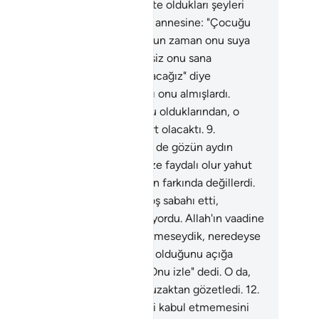
 ikisinin askerlerine, çekinmekte oldukları şeyleri
stermek istiyorduk.
7
.
Musa'nın annesine: "Çocuğu
zir, başına gelecekten korktuğun zaman onu suya
rak; korkma, üzülme; Biz şüphesiz onu sana
ndüreceğiz ve peygamber yapacağız" diye
dirmiştik.
8
.
Firavun'un adamları onu almışlardı.
avun, Haman ve askerleri, suçlu olduklarından, o
ara düşman ve başlarına da dert olacaktı.
9
.
ravun'un karısı: "Benim de senin de gözün aydın
un! Onu öldürmeyiniz, belki bize faydalı olur yahut
 oğul ediniriz" dedi. Aslında işin farkında değillerdi.
.
Musa'nın annesi, gönlü bomboş sabahı etti,
lundan başka bir şey düşünemiyordu. Allah'ın vaadine
ice inanması için kalbini pekiştirmeseydik, neredeyse
raya alınan çocuğun kendi oğlu olduğunu açığa
acaktı.
11
.
Musa'nın ablasına: "Onu izle" dedi. O da,
mse farkına varmadan, Musa'yı uzaktan gözetledi.
12
.
ceden, süt annelerin memesini kabul etmemesini