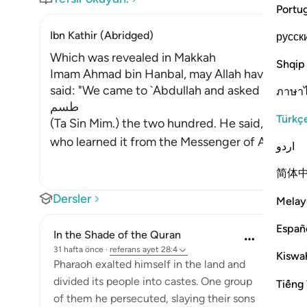
Portu
Ibn Kathir (Abridged)
русск
Which was revealed in Makkah
Shqip
Imam Ahmad bin Hanbal, may Allah have mercy 
said: "We came to `Abdullah and asked him to re
ภาษา
طسم
Türkç
(Ta Sin Mim.) the two hundred. He said, `I do n
who learn
اردو
简体
Dersler
Melay
Españ
In the Shade of the Quran
31 hafta önce
·
referans
ayet 28:4
Kiswah
Pharaoh exalted himself in the land and
divided its people into castes. One group
Tiếng 
of them he persecuted, slaying their sons