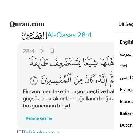
Dil Se
028
ان فرعون علا في الارض وجعل اهلها 
Al-Qasas
28:4
Englis
28:4
العربية
ﲤ
ﲥ
ﲦ
ﲧ
বাংলা
ﲭ
ﲮ
ﲯ
ﲰ
ﲱ
ﲲ
ارسی
França
Firavun memleketin başına geçti ve halkını fırkal
güçsüz bularak onların oğullarını boğazlıyor, ka
Indon
bozguncunun biriydi.
Italia
Kelime kelime
Dutch
Tefsir okuyun.