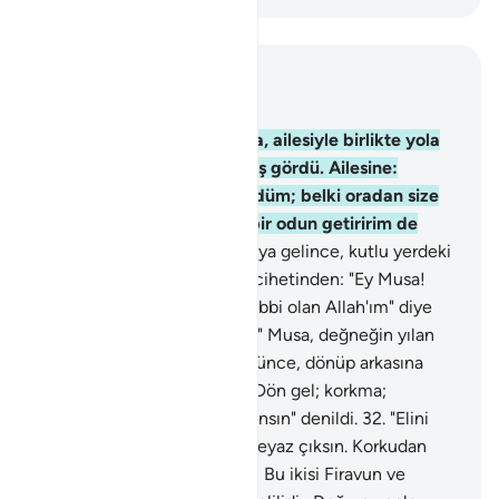
Bağlam içinde okuyun
Bölüm 28, Sayfa 389, Juz 20
29
.
Musa süreyi doldurunca, ailesiyle birlikte yola
çıktı. Tur tarafından bir ateş gördü. Ailesine:
"Durunuz, ben bir ateş gördüm; belki oradan size
bir haber yahut tutuşmuş bir odun getiririm de
ısınabilirsiniz" dedi.
30
.
Oraya gelince, kutlu yerdeki
vadinin sağ yanındaki ağaç cihetinden: "Ey Musa!
Şüphesiz Ben, Alemlerin Rabbi olan Allah'ım" diye
seslenildi.
31
.
"Değneğini at." Musa, değneğin yılan
gibi hareketler yaptığını görünce, dönüp arkasına
bakmadan kaçtı. "Ey Musa! Dön gel; korkma;
şüphesiz güvende olanlardansın" denildi.
32
.
"Elini
koynuna koy, lekesiz, bembeyaz çıksın. Korkudan
açılan kollarını kendine çek! Bu ikisi Firavun ve