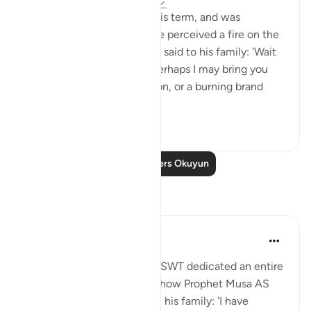
31 hafta önce
·
referans
ayet 28:29
When Moses had fulfilled his term, and was
travelling with his family, he perceived a fire on the
slope of Mount Sinai. So he said to his family: 'Wait
here, for I perceive a fire. Perhaps I may bring you
from there some information, or a burning brand
from th...
Daha fazla gör
0
0
Daha Fazla Ders Okuyun
Yansımalar
Aida Azlin
3 yıl önce
·
referans
ayet 28:29
I absolutely love how Allah SWT dedicated an entire
Ayah in the Quran to show how Prophet Musa AS
clearly communicated with his family: 'I have