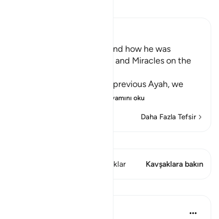
Tefsir okuyun.
Ibn Kathir (Abridged)
Musa's Return to Egypt and how he was
honored with the Mission and Miracles on the
Way
In the explanation of the previous Ayah, we
have already seen th
…
Devamını oku
Daha Fazla Tefsir
Kıraat'ı görüntüle
Bu ayette şunlar var: 1 Kavşaklar
Kavşaklara bakın
Dersler
In the Shade of the Quran