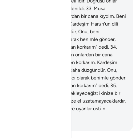
erkanına karşı Rabbinin iki delilidir. Doğrusu onlar
yoldan çıkmış bir millettir" denildi.
33
.
Musa:
"Rabbim! Doğrusu ben onlardan bir cana kıydım. Beni
öldürmelerinden korkarım. Kardeşim Harun'un dili
benimkinden daha düzgündür. Onu, beni
destekleyen bir yardımcı olarak benimle gönder,
çünkü beni yalanlamalarından korkarım" dedi.
34
.
Musa: "Rabbim! Doğrusu ben onlardan bir cana
kıydım. Beni öldürmelerinden korkarım. Kardeşim
Harun'un dili benimkinden daha düzgündür. Onu,
beni destekleyen bir yardımcı olarak benimle gönder,
çünkü beni yalanlamalarından korkarım" dedi.
35
.
Allah: "Seni kardeşinle destekleyeceğiz; ikinize bir
kudret vereceğiz ki, onlar size el uzatamayacaklardır.
Ayetlerimizle ikiniz ve ikinize uyanlar üstün
geleceklerdir" dedi.
-
Turkish Translation(Diyanet)