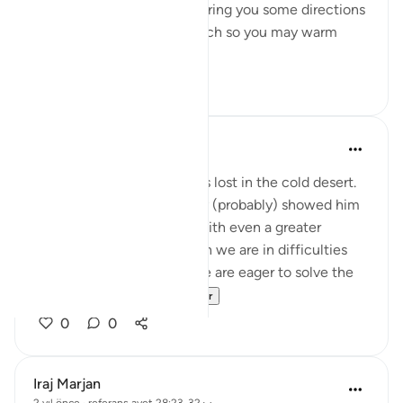
spotted a fire. I will either bring you some directions
from there, or a burning torch so you may warm
yourselves.' ...
Daha fazla gör
12
2
Abbas R.
5 yıl önce
·
referans
ayet 28:29
Subhanallah! Musa (as) was lost in the cold desert.
Suddenly Allah did not only (probably) showed him
the way but charged him with even a greater
prupose as a prophet! When we are in difficulties
and don't see a way out, we are eager to solve the
problem and f...
Daha fazla gör
0
0
Iraj Marjan