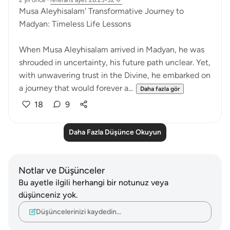
2 yıl önce
·
referans
ayet 28:23-32
Musa Aleyhisalam' Transformative Journey to
Madyan: Timeless Life Lessons
When Musa Aleyhisalam arrived in Madyan, he was
shrouded in uncertainty, his future path unclear. Yet,
with unwavering trust in the Divine, he embarked on
a journey that would forever a...
Daha fazla gör
18
9
Daha Fazla Düşünce Okuyun
Notlar ve Düşünceler
Bu ayetle ilgili herhangi bir notunuz veya
düşünceniz yok.
Düşüncelerinizi kaydedin…