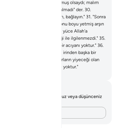
lmeseydim; bu iş keşke son bulmuş olsaydı; malım
na fayda vermedi; gücüm de kalmadı" der.
30
.
ililere şöyle buyurulur: "O'nu alın, bağlayın."
31
.
"Sonra
henneme yaslayın"
32
.
"Sonra onu boyu yetmiş arşın
n zincire vurun";
33
.
"Çünkü, o, yüce Allah'a
anmazdı."
34
.
"Yoksulun yiyeceği ile ilgilenmezdi."
35
.
u sebeple burada bugün onun bir acıyanı yoktur."
36
.
nahkarların yiyeceği olan kanlı irinden başka bir
eceği de yoktur."
37
.
"Günahkarların yiyeceği olan
lı irinden başka bir yiyeceği de yoktur."
rkish Translation(Diyanet)
tlar ve Düşünceler
 ayetle ilgili herhangi bir notunuz veya düşünceniz
k.
Düşüncelerinizi kaydedin…