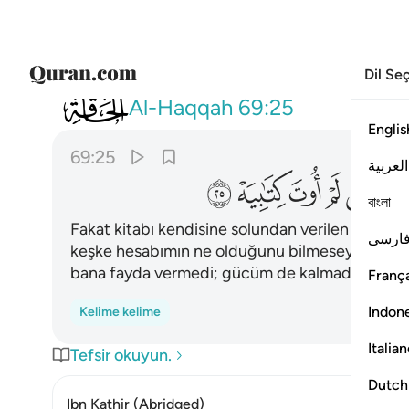
Dil Se
069
واما من اوتي كتابه بشماله فيقول يا ليتن
Al-Haqqah
69:25
Englis
69:25
العربية
ﲳ
ﲴ
ﲵ
ﲶ
ﲷ
বাংলা
Fakat kitabı kendisine solundan verilen kimse:
ارسی
keşke hesabımın ne olduğunu bilmeseydim; bu 
bana fayda vermedi; gücüm de kalmadı" der.
França
Indon
Kelime kelime
Italia
Tefsir okuyun.
Dutch
Ibn Kathir (Abridged)