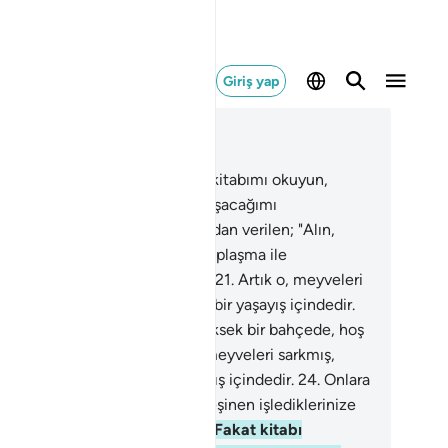
Giriş yap
ğlam içinde okuyun
üm 69, Sayfa 567, Juz 29
.
Kitabı sağından verilen; "Alın, kitabımı okuyun,
ğrusu bir hesaplaşma ile karşılaşacağımı
uyordum" der.
20
.
Kitabı sağından verilen; "Alın,
tabımı okuyun, doğrusu bir hesaplaşma ile
rşılaşacağımı umuyordum" der.
21
.
Artık o, meyveleri
kmış, yüksek bir bahçede, hoş bir yaşayış içindedir.
.
Artık o, meyveleri sarkmış, yüksek bir bahçede, hoş
 yaşayış içindedir.
23
.
Artık o, meyveleri sarkmış,
sek bir bahçede, hoş bir yaşayış içindedir.
24
.
Onlara
le denir: "Geçmiş günlerde, peşinen işlediklerinize
şılık afiyetle yiyiniz içiniz."
25
.
Fakat kitabı