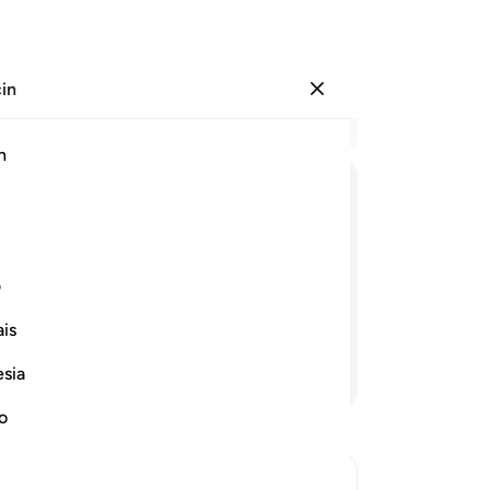
çin
Giriş yap
Ba
h
Böl
19
ﲭ
ﲮ
ﲯ
ﲰ
ﲱ
ﲲ
do
um
 "Kitabım keşke bana verilmeseydi;
ki
ف
iş keşke son bulmuş olsaydı; malım
ka
is
sar
22
esia
Devamını Okuyun
bir
yük
no
şöy
kar