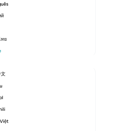
ke
guês
ord in His Left Hand
ba
wretched people when one of them is
ий
bi
en the people are brought before Allah.
ba
Fa
ke
ไทย
bi
Daha Fazla Tefsir
e
ba
Yansımalar
ki
ba
中文
bi
ekaterina myachina
ba
3 hafta önce
·
referans
ayet 69:1-32
u
From Recitation to Reflection.
ki
When Only Truth Remains.
ba
ol
bi
ili
If everything you rely on were taken away,
ba
what would remain?
ki
Việt
Isha Prayer · Surah Al-Haqqah (69:1–32)
ba