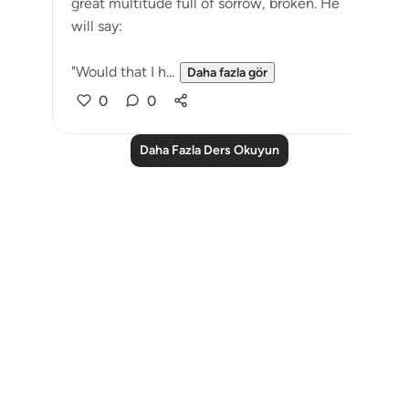
great multitude full of sorrow, broken. He
will say:
"Would that I h...
Daha fazla gör
0
0
Daha Fazla Ders Okuyun