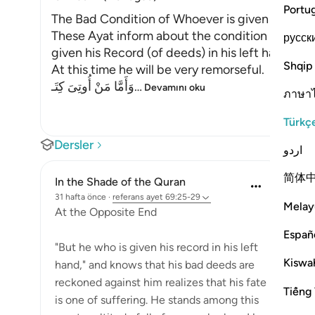
Portu
The Bad Condition of Whoever is given His Rec
These Ayat inform about the condition of the 
русск
given his Record (of deeds) in his left hand wh
Shqip
At this time he will be very remorseful.
وَأَمَّا مَنْ أُوتِىَ كِتَـ
…
Devamını oku
ภาษา
Türkç
Dersler
اردو
简体
In the Shade of the Quran
31 hafta önce
·
referans
ayet 69:25-29
Melay
At the Opposite End
Españ
"But he who is given his record in his left
Kiswah
hand," and knows that his bad deeds are
reckoned against him realizes that his fate
Tiếng 
is one of suffering. He stands among this