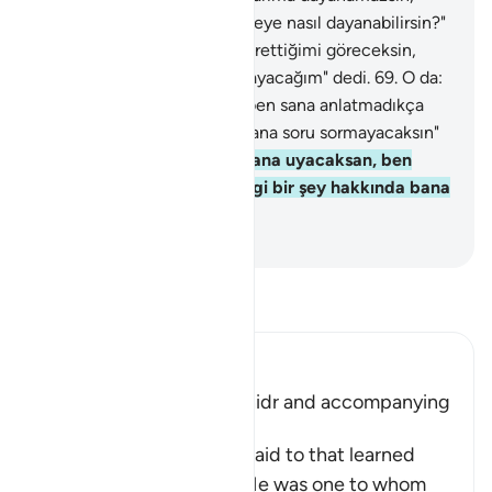
bilgice kavrayamadığın bir şeye nasıl dayanabilirsin?"
dedi.
68
.
Musa: "İnşallah sabrettiğimi göreceksin,
sana hiçbir işte baş kaldırmayacağım" dedi.
69
.
O da:
"O halde, bana uyacaksan, ben sana anlatmadıkça
herhangi bir şey hakkında bana soru sormayacaksın"
dedi.
70
.
O da: "O halde, bana uyacaksan, ben
sana anlatmadıkça herhangi bir şey hakkında bana
soru sormayacaksın" dedi.
-
Turkish Translation(Diyanet)
Tefsir okuyun.
Ibn Kathir (Abridged)
Musa meeting with Al-Khidr and accompanying
Him
Allah tells us what Musa said to that learned
man, who was Al-Khidr. He was one to whom