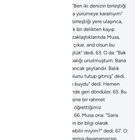
60
.
Musa, genç arkadaşına: "Ben iki denizin birleştiği
yere ulaşmağa, yahut yıllarca yürümeye kararlıyım"
demişti.
61
.
İkisi, iki denizin birleştiği yere ulaşınca,
balıklarını unutmuşlardı, balık bir delikten kayıp
denizi boyladı.
62
.
Oradan uzaklaştıklarında Musa,
yanındaki gence: "Azığımızı çıkar, and olsun bu
yolculuğumuzda yorgun düştük" dedi.
63
.
O da: "Bak
sen! Kayalığa vardığımızda balığı unutmuştum. Bana
onu hatırlamamı unutturan ancak şeytandır. Balık
şaşılacak şekilde denizde yolunu tutup gitmiş" dedi.
64
.
Musa: "İstediğimiz zaten buydu" dedi. Hemen
geldikleri yoldan izleri üzerinde geri döndüler.
65
.
Bu
arada ikisi katımızdan kendisine bir rahmet
verdiğimiz ve kendisine ilim öğrettiğimiz
kullarımızdan birini buldular.
66
.
Musa ona: "Sana
öğretileni bana hayra götüren bir bilgi olarak
öğretmen için peşinden gelebilir miyim?" dedi.
67
.
O:
"Sen doğrusu benim yaptıklarıma dayanamazsın,