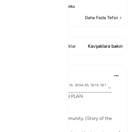
Allah had given
…
Devamını oku
Daha Fazla Tefsir
Kıraat'ı görüntüle
Bu ayette şunlar var: 1 Kavşaklar
Kavşaklara bakın
Dersler
Syaari Ab Rahman
geçen yıl
·
ayet 18:65-70, 18:37-40, 18:16, 18:94-95, 18:14, 18:1
referans
0
POST RAMADHAN ACTION PLAN
4 Deeds From AL KAHFI
1. Tie your heart to the community. (Story of the
youths of the Cave)