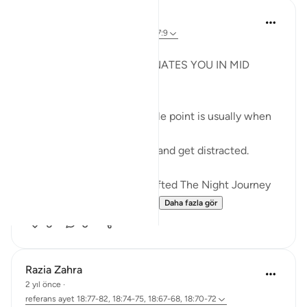
Syaari Ab Rahman
geçen yıl
·
referans
ayet 18:60-78, 17:9
JUZ 15
THE LIGHT THAT REJUVENATES YOU IN MID
RAMADHAN
In any endeavour, the middle point is usually when
you start to lose your zeal.
You start to lose focus and and get distracted.
Just like how Allah SWT Gifted The Night Journey
and Ascension in the mid...
Daha fazla gör
6
0
Razia Zahra
2 yıl önce
·
referans
ayet 18:77-82, 18:74-75, 18:67-68, 18:70-72