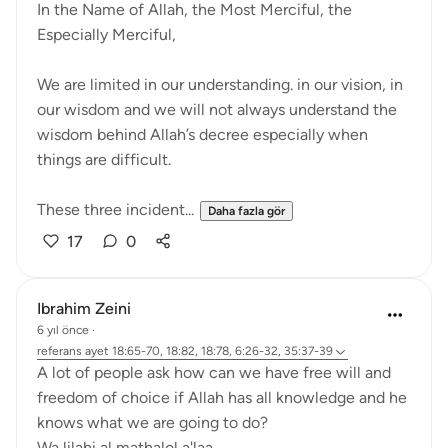
In the Name of Allah, the Most Merciful, the
Especially Merciful,
We are limited in our understanding. in our vision, in
our wisdom and we will not always understand the
wisdom behind Allah’s decree especially when
things are difficult.
These three incident...
Daha fazla gör
17
0
Ibrahim Zeini
6 yıl önce
·
referans
ayet 18:65-70, 18:82, 18:78, 6:26-32, 35:37-39
A lot of people ask how can we have free will and
freedom of choice if Allah has all knowledge and he
knows what we are going to do?
Wa lilahi al mathalol a'laa