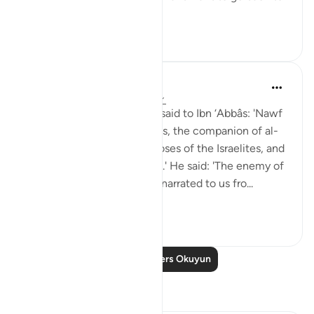
...
Daha fazla gör
6
0
Prophetic Commentary
8 yıl önce
·
referans
ayet 18:60-82
Sa‘eed b. Jubayr narrates: I said to Ibn ‘Abbâs: 'Nawf
al-Bakkâli claims that Moses, the companion of al-
Khadhir, is not the same Moses of the Israelites, and
that he is a different Moses.' He said: 'The enemy of
Allah has lied! Ubay b. Ka‘b narrated to us fro...
Daha fazla gör
0
0
Daha Fazla Ders Okuyun
Yansımalar