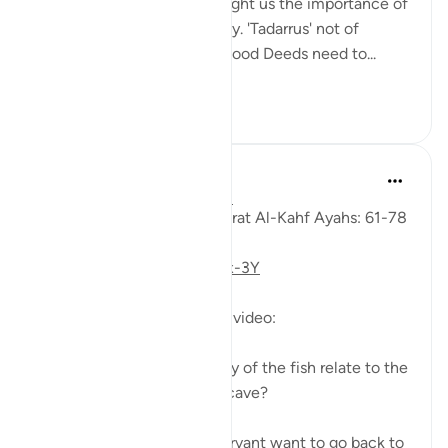
The youths of the Cave taught us the importance of
keeping with good company. 'Tadarrus' not of
recitation but Tadarrus of Good Deeds need to...
Daha fazla gör
15
4
Fadel Soliman
6 yıl önce
·
referans
ayet 18:61-78
Taddabor (Pondering) of Surat Al-Kahf Ayahs: 61-78
https://youtu.be/gkeAPcwx-3Y
Questions answered in this video:
- In what way does the story of the fish relate to the
story of the fellows of the cave?
- Why did Moses and his servant want to go back to