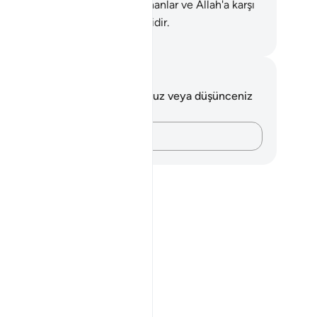
meyiz.
57
.
Ama ahiret ecri, inananlar ve Allah'a karşı
mekten sakınanlar için daha iyidir.
rkish Translation(Diyanet)
tlar ve Düşünceler
 ayetle ilgili herhangi bir notunuz veya düşünceniz
k.
Düşüncelerinizi kaydedin…