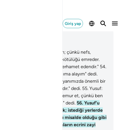
Giriş yap
ğlam içinde okuyun
üm 12, Sayfa 242, Juz 13
.
"Ben nefsimi temize çıkarmam; çünkü nefs,
bbimin merhameti olmadıkça, kötülüğü emreder.
ğrusu Rabbim bağışlayandır, merhamet edendir."
54
.
kümdar: "Onu bana getirin, yanıma alayım" dedi.
unla konuşunca: "Bugün senin yanımızda önemli bir
in ve güvenilir bir durumun vardır." dedi.
55
.
Yusuf:
eni memleketin hazinelerine memur et, çünkü ben
rumasını ve yönetmesini bilirim" dedi.
56
.
Yusuf'u
ylece o memlekete yerleştirdik; istediği yerlerde
urabilirdi. Rahmetimizi tıpkı bu misalde olduğu gibi
ediğimize veririz; iyi davrananların ecrini zayi