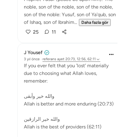
noble, son of the noble, son of the noble,
son of the noble: Yusuf, son of Ya'qub, son
of Ishaq, son of Ibrahim...
Daha fazla gör
25
11
J Yousef
3 yıl önce
·
referans
ayet 20:73, 12:56, 62:11
If you ever felt that you 'lost' materially
due to choosing what Allah loves,
remember:
والله خير وأبقى
Allah is better and more enduring (20:73)
والله خير الرازقين
Allah is the best of providers (62:11)