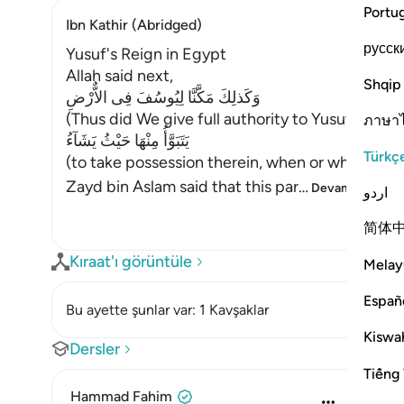
Portu
Ibn Kathir (Abridged)
русск
Yusuf's Reign in Egypt
Allah said next,
Shqip
وَكَذلِكَ مَكَّنَّا لِيُوسُفَ فِى الاٌّرْضِ
(Thus did We give full authority to Yusuf in the 
ภาษา
يَتَبَوَّأُ مِنْهَا حَيْثُ يَشَآءُ
Türkç
(to take possession therein, when or where he
Zayd bin Aslam said that this par
…
Devamını oku
اردو
简体
Kıraat'ı görüntüle
Melay
Españ
Bu ayette şunlar var: 1 Kavşaklar
Kiswah
Dersler
Tiếng 
Hammad Fahim