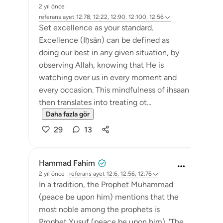
2 yıl önce
·
referans
ayet 12:78, 12:22, 12:90, 12:100, 12:56
Set excellence as your standard.
Excellence (Iḥsān) can be defined as
doing our best in any given situation, by
observing Allah, knowing that He is
watching over us in every moment and
every occasion. This mindfulness of ihsaan
then translates into treating ot...
Daha fazla gör
29
13
Hammad Fahim
2 yıl önce
·
referans
ayet 12:6, 12:56, 12:76
In a tradition, the Prophet Muhammad
(peace be upon him) mentions that the
most noble among the prophets is
Prophet Yusuf (peace be upon him). 'The