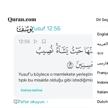
Dil Se
012
وكذالك مكنا ليوسف في الارض 
Yusuf
12:56
Englis
12:56
العربية
ﱳ
ﱴ
ﱵ
ﱶﱷ
ﱸ
বাংলা
ﲀ
ﲁ
ارسی
França
Yusuf'u böylece o memlekete yerleştirdik; isted
tıpkı bu misalde olduğu gibi istediğimize veririz
Indon
Kelime kelime
Italia
Tefsir okuyun.
Dutch