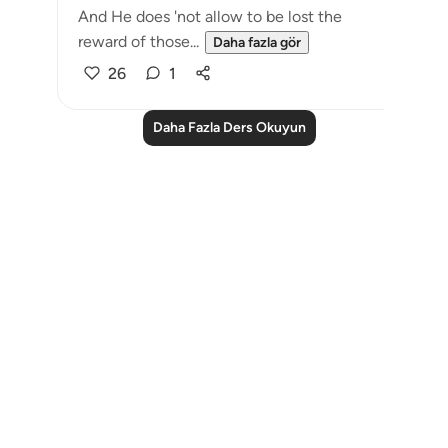
And He does 'not allow to be lost the
reward of those...
Daha fazla gör
26
1
Daha Fazla Ders Okuyun
Notes
placeholders
close