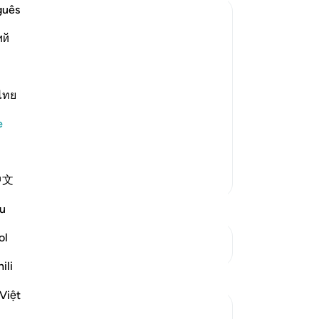
et
guês
gel
ий
-
Tu
No
land), in Egypt,
ไทย
Bu
yo
e
 likes.) As-Suddi and `Abdur-Rahman bin
Daha Fazla Tefsir
中文
u
ol
Kavşaklara bakın
ili
Yansımalar
Việt
UmIbrahim