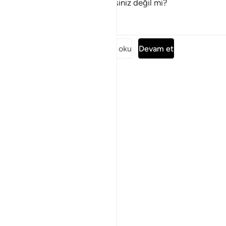
ister. Artık bunlardan vazgeçersiniz değil mi?
Tefsirler
Dersler
Yansımalar
Surenin tamamını oku
Devam et