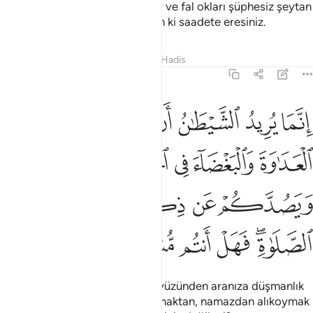
Ey İnananlar! İçki, kumar, putlar ve fal okları şüphesiz şeytan
işi pisliklerdir, bunlardan kaçının ki saadete eresiniz.
Tefsirler
Dersler
Yansımalar
Hadis
5:91
ﱁ
ﱂ
ﱃ
ﱄ
ﱅ
ﱆ
نما يريد الشيطان ان يوقع بينكم العداوة والبغضاء في الخمر والميسر و
ِنَّمَا يُرِيدُ ٱلشَّيْطَـٰنُ أَن يُوقِعَ بَيْنَكُمُ ٱلْعَدَٰوَةَ وَٱلْبَغْضَآءَ فِى ٱلْخَمْرِ وَٱلْمَيْسِرِ وَ
ﱇ
ﱈ
ﱉ
ﱊ
ﱋ
ﱌ
ﱍ
ﱎ
ﱏ
ﱐ
ﱑﱒ
ﱓ
ﱔ
ﱕ
ﱖ
Şeytan şüphesiz içki ve kumar yüzünden aranıza düşmanlık
ve kin sokmak ve sizi Allah'ı anmaktan, namazdan alıkoymak