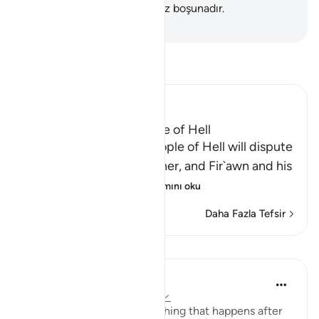
İnkarcıların yalvarışı şüphesiz boşunadır.
-
Turkish Translation(Diyanet)
Tefsir okuyun.
Ibn Kathir (Abridged)
The Dispute of the People of Hell
Allah tells us how the people of Hell will dispute
and argue with one another, and Fir`awn and his
people will be amo
…
Devamını oku
Daha Fazla Tefsir
Dersler
In the Shade of the Quran
31 hafta önce
·
referans
ayet 40:47
This verse tells us of something that happens after