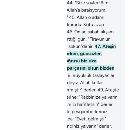
olduklarında şüphe yoktur."
44
.
"Size söylediğimi
hatırlayacaksınız. Ben işimi Allah'a bırakıyorum.
Doğrusu Allah, kulları görür."
45
.
Allah o adamı,
kurmak istedikleri tuzaktan korudu. Kötü azap
Firavun'un adamlarını sardı.
46
.
Onlar, sabah akşam
ateşe sunulurlar. Kıyamet çattığı gün, "Firavun'un
adamlarını azabın en ağırına sokun"denir.
47
.
Ateşin
içinde birbirleriyle tartışırlarken, güçsüzler,
büyüklük taslayanlara: "Doğrusu biz size
uymuştuk, şimdi ateşin bir parçasını olsun bizden
savabilir misiniz?" derler.
48
.
Büyüklük taslayanlar:
"Doğrusu hepimiz onun içindeyiz. Allah kullar
arasında şüphesiz hüküm vermiştir" derler.
49
.
Ateşte
olanlar, cehennemin bekçilerine: "Rabbinize yalvarın
da hiç değilse bir gün, azabımızı hafifletsin" derler.
50
.
Bekçiler: "Size, belgelerle peygamberleriniz
gelmiş miydi?" derler. Onlar da: "Evet, gelmişti"
derler. Bekçiler: "O halde kendiniz yalvarın" derler.