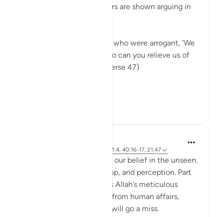
resurrection. The unbelievers are shown arguing in
hell:
"The weak will say to those who were arrogant, 'We
have been your followers, so can you relieve us of
some share of the fire?'" (Verse 47)
This means...
Daha fazla gör
0
0
Hammad Fahim
2 yıl önce
·
referans
ayet 40:46-50, 1:4, 40:16-17, 21:47
A central part of our faith Is our belief in the unseen.
It is a realm beyond our grasp, and perception. Part
of our Iman in the unseen is Allah’s meticulous
judgement, where nothing from human affairs,
rights, liabilities or rewards will go a miss.