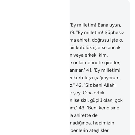
Bağlam içinde okuyun
Bölüm 40, Sayfa 472, Juz 24
38
.
O inanan kimse dedi ki: "Ey milletim! Bana uyun,
sizi doğru yola eriştireyim."
39
.
"Ey milletim! Şüphesiz
bu dünya hayatı geçicidir, ama ahiret, doğrusu işte o,
kalınacak yurttur."
40
.
"Kim bir kötülük işlerse ancak
onun kadar ceza görür. Kadın veya erkek, kim,
inanarak yararlı iş işlerse, işte onlar cennete girerler;
orada hesapsız şekilde rızıklanırlar."
41
.
"Ey milletim!
Nedir başıma gelen? Ben sizi kurtuluşa çağırıyorum,
siz beni ateşe çağırıyorsunuz."
42
.
"Siz beni Allah'ı
inkar etmeye, bilmediğim bir şeyi O'na ortak
koşmaya çağırıyorsunuz; ben ise sizi, güçlü olan, çok
bağışlayan Allah'a çağırıyorum."
43
.
"Beni kendisine
çağırdığınızın, bu dünyada da ahirette de
çağırabilecek kabiliyette olmadığında, hepimizin
Allah'a döneceğinde, aşırı gidenlerin ateşlikler