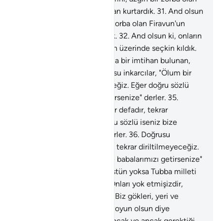
Firavun'un alçaltıcı azabından kurtardık.
31
.
And olsun
ki, İsrailoğullarını, azgın bir zorba olan Firavun'un
alçaltıcı azabından kurtardık.
32
.
And olsun ki, onların
durumunu bilerek dünyaların üzerinde seçkin kıldık.
33
.
Onlara, her birinde açıkça bir imtihan bulunan,
mucizeler verdik.
34
.
Doğrusu inkarcılar, "Ölum bir
defadır, tekrar diriltilmeyeceğiz. Eğer doğru sözlü
iseniz bize babalarımızı getirsenize" derler.
35
.
Doğrusu inkarcılar, "Ölum bir defadır, tekrar
diriltilmeyeceğiz. Eğer doğru sözlü iseniz bize
babalarımızı getirsenize" derler.
36
.
Doğrusu
inkarcılar, "Ölum bir defadır, tekrar diriltilmeyeceğiz.
Eğer doğru sözlü iseniz bize babalarımızı getirsenize"
derler.
37
.
Bunlar mı daha üstün yoksa Tubba milleti
ve onlardan öncekiler mi? Onları yok etmişizdir,
çünkü onlar suçlu idiler.
38
.
Biz gökleri, yeri ve
ikisinin arasında bulunanları oyun olsun diye
yaratmadık.
39
.
Biz onları, ancak ve ancak gerektiği