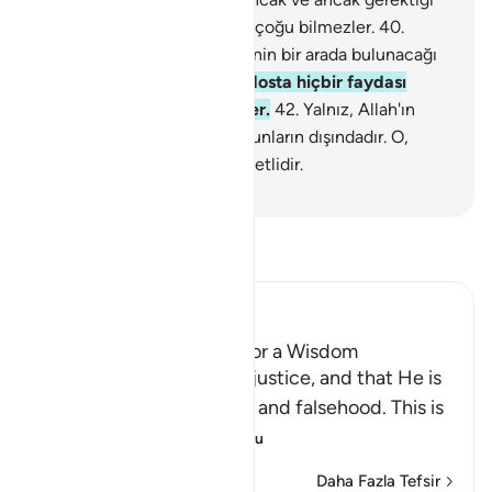
gibi yarattık, ama insanların çoğu bilmezler.
40
.
Doğrusu hüküm günü hepsinin bir arada bulunacağı
gündür.
41
.
O gün, dostun dosta hiçbir faydası
olmaz, yardım da görmezler.
42
.
Yalnız, Allah'ın
merhamet ettiği kimseler bunların dışındadır. O,
şüphesiz güçlüdür, merhametlidir.
-
Turkish Translation(Diyanet)
Tefsir okuyun.
Ibn Kathir (Abridged)
This World was created for a Wisdom
Here Allah tells us of His justice, and that He is
far above mere play, folly and falsehood. This is
like the Ayah:
…
Devamını oku
Daha Fazla Tefsir