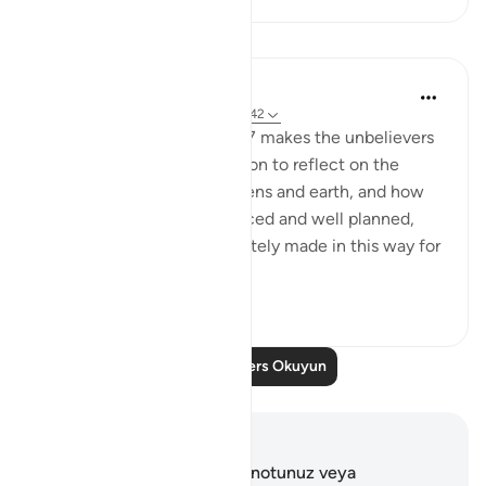
Dersler
In the Shade of the Quran
31 hafta önce
·
referans
ayet 44:38-42
As this reminder in Verse 37 makes the unbelievers
shudder, they are called upon to reflect on the
perfect design of the heavens and earth, and how
the universe is finely balanced and well planned,
indicating that it is deliberately made in this way for
a part...
Daha fazla gör
1
0
Daha Fazla Ders Okuyun
Notlar ve Düşünceler
Bu ayetle ilgili herhangi bir notunuz veya