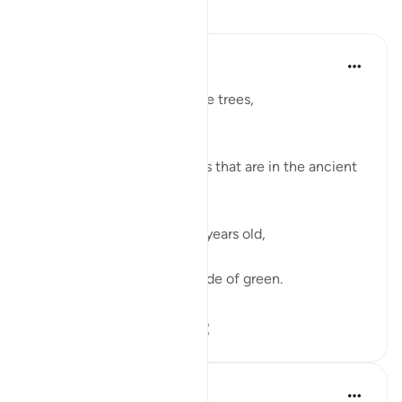
Yansımalar
Razia Zahra
2 yıl önce
·
referans
ayet 95:1-8
I didn’t know about the olive trees,
How pure they grow.
How firm they are.
I didn’t about the olive trees that are in the ancient
lands afar.
Hundreds and hundreds of years old,
They have born much fruit,
Black, brown and every shade of green.
Sunny days an...
Daha fazla gör
27
7
652
Aaisha Shahany