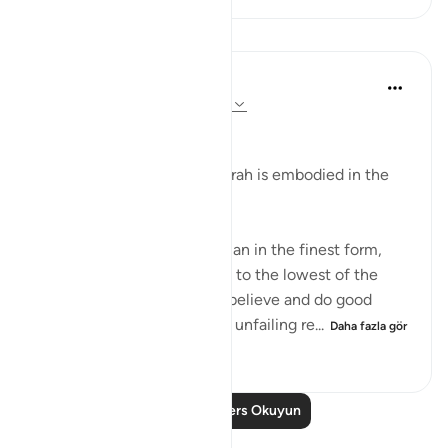
Dersler
In the Shade of the Quran
32 hafta önce
·
referans
ayet 95:2-5
Man's Fair Shape
The essential fact of the surah is embodied in the
verses:
"We indeed have created man in the finest form,
then We brought him down to the lowest of the
low, except for those who believe and do good
deeds; for theirs shall be an unfailing re...
Daha fazla gör
0
0
568
Daha Fazla Ders Okuyun