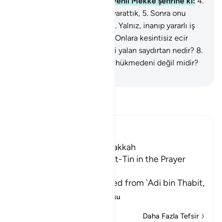
dağına,
3
.
And olsun bu güvenli Mekke şehrine ki:
4
.
Biz insanı en güzel şekilde yarattık,
5
.
Sonra onu
aşağıların en aşağısı kıldık.
6
.
Yalnız, inanıp yararlı iş
işleyenler bunun dışındadır. Onlara kesintisiz ecir
vardır.
7
.
Öyleyken, sana dini yalan saydırtan nedir?
8
.
Allah, hükmedenlerin en iyi hükmedeni değil midir?
-
Turkish Translation(Diyanet)
Tefsir okuyun.
Ibn Kathir (Abridged)
Which was revealed in Makkah
The Recitation of Surat At-Tin in the Prayer
while traveling
Malik and Shu`bah narrated from `Adi bin Thabit,
who narrated
…
Devamını oku
Daha Fazla Tefsir