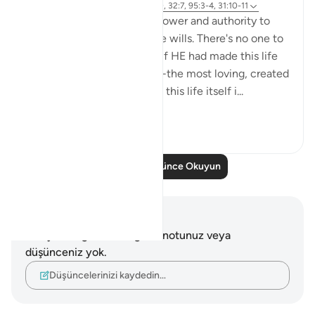
6 yıl önce
·
referans
ayet 6:99, 31:20, 32:7, 95:3-4, 31:10-11
Almighty Allah has all the power and authority to
make this life on earth as he wills. There's no one to
challenge or question HIM if HE had made this life
on earth miserable. But HE -the most loving, created
this earth, its resources and this life itself i...
Daha fazla gör
8
2
562
Daha Fazla Düşünce Okuyun
Notlar ve Düşünceler
Bu ayetle ilgili herhangi bir notunuz veya
düşünceniz yok.
Düşüncelerinizi kaydedin…