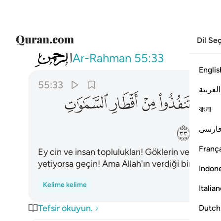
Dil Se
055
يا معشر الجن والانس ان استطعتم ان تنفذو
Ar-Rahman
55:33
Englis
55:33
العربية
ﲖ
ﲗ
ﲘ
ﲙ
ﲚ
বাংলা
ﲢ
ارسی
França
Ey cin ve insan toplulukları! Göklerin ve yerin
yetiyorsa geçin! Ama Allah'ın verdiği bir güç o
Indon
Kelime kelime
Italia
Tefsir okuyun.
Dutch