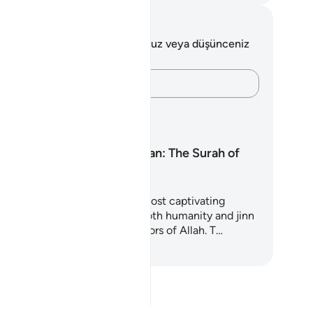
tlar ve Düşünceler
 ayetle ilgili herhangi bir notunuz veya düşünceniz
k.
Düşüncelerinizi kaydedin…
renme Planları
Surah Ar-Rahman: The Surah of
Mercy
rah Ar-Rahman is one of the most captivating
apters of the Quran, inviting both humanity and jinn
reflect upon the countless favors of Allah. T…
renmeye Başlayın