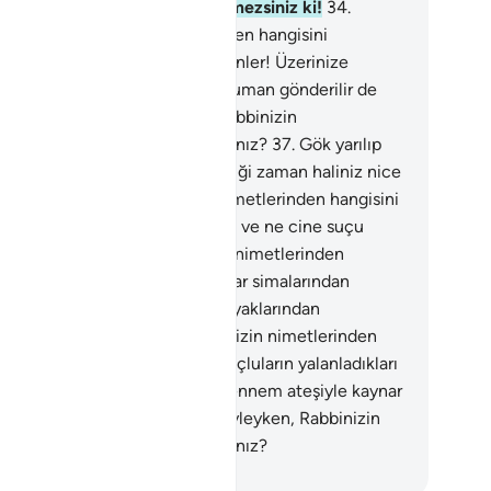
rdiği bir güç olmaksızın geçemezsiniz ki!
34
.
leyken, Rabbinizin nimetlerinden hangisini
anlarsınız?
35
.
Ey insanlar ve cinler! Üzerinize
mansız bir alev ve ateşsiz bir duman gönderilir de
rtulamazsınız.
36
.
Öyleyken, Rabbinizin
etlerinden hangisini yalanlarsınız?
37
.
Gök yarılıp
 gül gibi kızardığı, yağ gibi eridiği zaman haliniz nice
r?
38
.
Öyleyken, Rabbinizin nimetlerinden hangisini
anlarsınız?
39
.
O gün ne insana ve ne cine suçu
ulur.
40
.
Öyleyken, Rabbinizin nimetlerinden
gisini yalanlarsınız?
41
.
Suçlular simalarından
ınırlar da, alın saçlarından ve ayaklarından
alanırlar.
42
.
Öyleyken, Rabbinizin nimetlerinden
gisini yalanlarsınız?
43
.
İşte suçluların yalanladıkları
hennem budur.
44
.
Onlar, cehennem ateşiyle kaynar
arasında dolaşır dururlar.
45
.
Öyleyken, Rabbinizin
etlerinden hangisini yalanlarsınız?
rkish Translation(Diyanet)