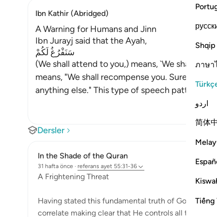
Portu
Ibn Kathir (Abridged)
русск
A Warning for Humans and Jinn
Ibn Jurayj said that the Ayah,
Shqip
سَنَفْرُغُ لَكُمْ
(We shall attend to you,) means, `We shall judge 
ภาษา
means, "We shall recompense you. Surely, nothi
Türkç
anything else." This type of speech pattern is
اردو
简体
Dersler
Melay
In the Shade of the Quran
Españ
31 hafta önce
·
referans
ayet 55:31-36
A Frightening Threat
Kiswah
Tiếng 
Having stated this fundamental truth of God's eterni
correlate making clear that He controls all the affair