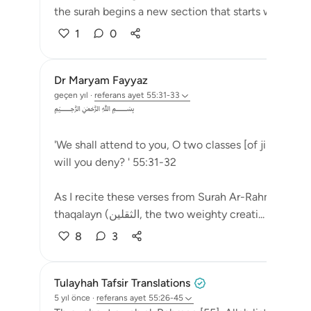
the surah begins a new section that starts wit...
Dah
1
0
Dr Maryam Fayyaz
geçen yıl
·
referans
ayet 55:31-33
﷽
'We shall attend to you, O two classes [of jinn and 
will you deny? ' 55:31-32
As I recite these verses from Surah Ar-Rahman, a chi
thaqalayn (الثقلين, the two weighty creati...
Daha faz
8
3
Tulayhah Tafsir Translations
5 yıl önce
·
referans
ayet 55:26-45