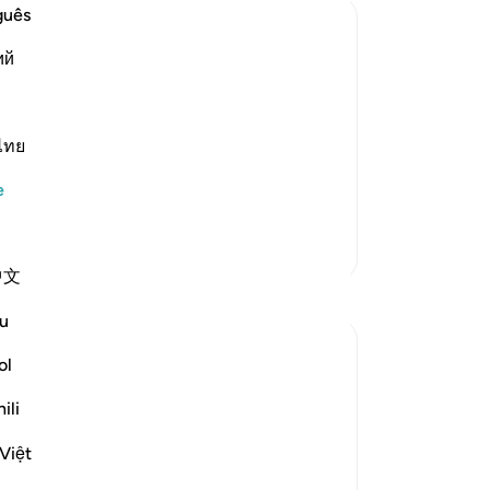
ve
guês
Öy
ий
yal
du
ku
you,' while Al-Bukhari said that it
nim
ไทย
da,
ng will busy Allah from attending to
e
olu
 common in
…
Devamını oku
yal
Daha Fazla Tefsir
sor
中文
han
tan
u
yak
han
ol
ce
ili
su 
nim
Việt
ty while everything else perishes and its
-
Tu
s of all His creatures in verses 29 and 30,