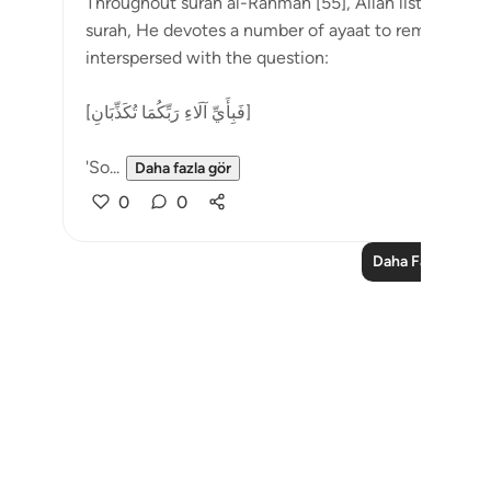
Throughout surah al-Rahman [55], Allah lists a numbe
surah, He devotes a number of ayaat to reminders 
interspersed with the question:
[فَبِأَيِّ آلَاءِ رَبِّكُمَا تُكَذِّبَانِ]
'So...
Daha fazla gör
0
0
Daha Fazla Ders
Notes
placeholders
close