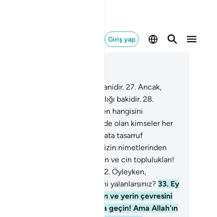
Giriş yap
ğlam içinde okuyun
üm 55, Sayfa 532, Juz 27
.
Yeryüzünde bulunan her şey fanidir.
27
.
Ancak,
e ve cömert olan Rabbinin varlığı bakidir.
28
.
leyken Rabbinizin nimetlerinden hangisini
anlarsınız?
29
.
Göklerde ve yerde olan kimseler her
i O'ndan isterler; O her an kainata tasarruf
mektedir.
30
.
Öyleyken, Rabbinizin nimetlerinden
gisini yalanlarsınız?
31
.
Ey insan ve cin toplulukları!
in de hesabınızı ele alacağız.
32
.
Öyleyken,
binizin nimetlerinden hangisini yalanlarsınız?
33
.
Ey
 ve insan toplulukları! Göklerin ve yerin çevresini
ıp geçmeye gücünüz yetiyorsa geçin! Ama Allah'ın