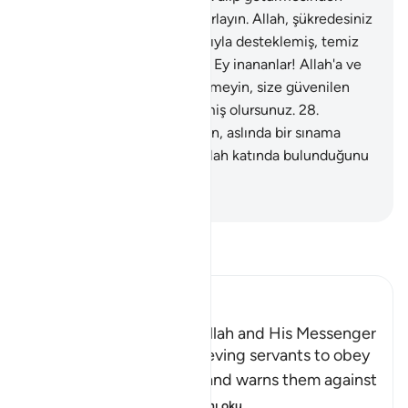
korktuğunuz zamanları, hatırlayın. Allah, şükredesiniz
diye sizi barındırmış, yardımıyla desteklemiş, temiz
şeylerle rızıklandırmıştır.
27
.
Ey inananlar! Allah'a ve
Peygambere karşı hainlik etmeyin, size güvenilen
şeylere bile bile hıyanet etmiş olursunuz.
28
.
Mallarınızın ve çocuklarınızın, aslında bir sınama
olduğunu ve büyük ecrin Allah katında bulunduğunu
bilin.
-
Turkish Translation(Diyanet)
Tefsir okuyun.
Ibn Kathir (Abridged)
The Command to obey Allah and His Messenger
Allah commands His believing servants to obey
Him and His Messenger and warns them against
defying him and
…
Devamını oku