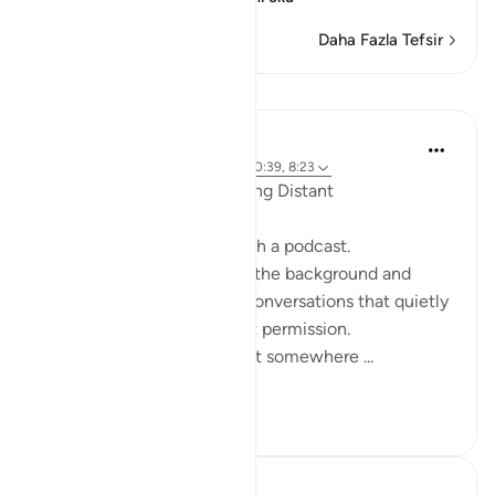
Daha Fazla Tefsir
Yansımalar
ekaterina myachina
19 hafta önce
·
referans
ayet 2:111, 10:39, 8:23
When the Qur’an Stops Being Distant
It began, unexpectedly, with a podcast.
Not a short clip you play in the background and
forget—but one of those conversations that quietly
pulls you in, almost without permission.
I didn’t plan to finish it. But somewhere ...
Daha fazla gör
9
0
Mohannad Hakeem