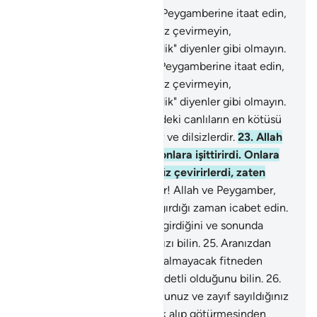
20
.
Ey inananlar! Allah'a ve Peygamberine itaat edin,
Kuran'ı dinleyip dururken yüz çevirmeyin,
dinlemedikleri halde "dinledik" diyenler gibi olmayın.
21
.
Ey inananlar! Allah'a ve Peygamberine itaat edin,
Kuran'ı dinleyip dururken yüz çevirmeyin,
dinlemedikleri halde "dinledik" diyenler gibi olmayın.
22
.
Allah katında, yeryüzündeki canlıların en kötüsü
gerçeği akletmeyen sağırlar ve dilsizlerdir.
23
.
Allah
onlarda bir iyilik görseydi onlara işittirirdi. Onlara
işittirmiş olsaydı yine de yüz çevirirlerdi, zaten
dönektirler.
24
.
Ey inananlar! Allah ve Peygamber,
sizi, hayat verecek şeye çağırdığı zaman icabet edin.
Allah'ın kişi ile kalbi arasına girdiğini ve sonunda
O'nun katında toplanacağınızı bilin.
25
.
Aranızdan
yalnız zalimlere erişmekle kalmayacak fitneden
sakının, Allah'ın azabının şiddetli olduğunu bilin.
26
.
Yeryüzünde az sayıda olduğunuz ve zayıf sayıldığınız
için insanların sizi esir olarak alıp götürmesinden