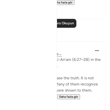
وَلَو تَرى إِذ وُقِفوا عَلَى ال...
Daha fazla gör
25
2
Daha Fazla Ders Okuyun
Yansımalar
aira Fatima
24 hafta önce
·
referans
ayet 6:27-28
While reflecting on Surah Al-An’am (6:27–28) in the
Qur’an, I was deeply shaken.
It is not that people do not see the truth. It is not
that the signs are unclear. Many of them recognize
the truth. Even if miracles were shown to them,
even if they were returne...
Daha fazla gör
1
0