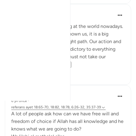
Nadrah
5 yıl önce
·
referans
ayet 6:25-27
It is very concerning looking at the world nowadays.
With every sign Allah has shown us, it is a big
reminder to return to the right path. Our action and
words should not be contradictory to everything
Allah said in al-Quran. We must not take our
favourite par...
Daha fazla gör
2
0
Ibrahim Zeini
6 yıl önce
·
referans
ayet 18:65-70, 18:82, 18:78, 6:26-32, 35:37-39
A lot of people ask how can we have free will and
freedom of choice if Allah has all knowledge and he
knows what we are going to do?