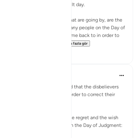
even if they are dark difficult day.
These hours and minutes that are going by, are the
same hours and minutes many people on the Day of
Judgment would beg to come back to in order to
correct their relation...
Daha fazla gör
36
2
Abu Bakr Zoud
5 yıl önce
·
referans
ayet 6:27
We are now living in a world that the disbelievers
would wish to return to in order to correct their
relationship with Allah ﷻ.
Allah ﷻ mentioned to us the regret and the wish
the disbelievers will have on the Day of Judgment: