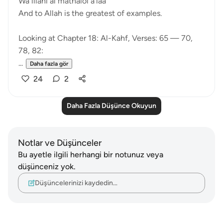
Wa lilahi al mathalol a'laa
And to Allah is the greatest of examples.
Looking at Chapter 18: Al-Kahf, Verses: 65 — 70,
78, 82:
...
Daha fazla gör
24
2
Daha Fazla Düşünce Okuyun
Notlar ve Düşünceler
Bu ayetle ilgili herhangi bir notunuz veya
düşünceniz yok.
Düşüncelerinizi kaydedin…