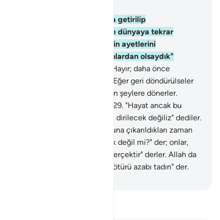
Bölüm 6, Sayfa 130, Juz 7
27
.
Onların, ateşin kenarına getirilip
durdurulduklarında, "keşke dünyaya tekrar
döndürülseydik, Rabbimiz'in ayetlerini
yalanlamasaydık ve inananlardan olsaydık"
dediklerini bir görsen!
28
.
Hayır; daha önce
gizledikleri onlara göründü. Eğer geri döndürülseler
yine kendilerine yasak edilen şeylere dönerler.
Doğrusu onlar yalancıdırlar.
29
.
"Hayat ancak bu
dünyadakinden ibarettir, biz dirilecek değiliz" dediler.
30
.
Onları, Rablerinin huzuruna çıkarıldıkları zaman
bir görsen! Allah: "Bu gerçek değil mi?" der; onlar,
"Evet, Rabbimiz hakkı için gerçektir" derler. Allah da
"Öyleyse inkar etmenizden ötürü azabı tadın" der.
-
Turkish Translation(Diyanet)
Tefsir okuyun.