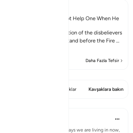
Ibn Kathir (Abridged)
Wishes and Hopes Do Not Help One When He
Sees the Torment
Allah mentions the condition of the disbelievers
when they are made to stand before the Fire
…
Devamını oku
Daha Fazla Tefsir
Kıraat'ı görüntüle
Bu ayette şunlar var: 1 Kavşaklar
Kavşaklara bakın
Dersler
Abu Bakr Zoud
4 yıl önce
·
referans
ayet 6:27
Don't complain about the days we are living in now,