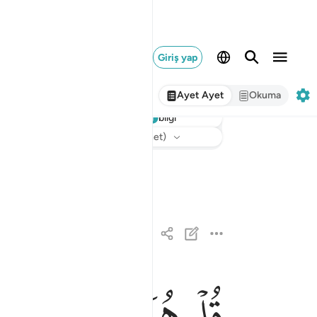
Giriş yap
Ayet Ayet
Okuma
bilgi
Dinle
Meal
: Turkish Translation (Diyanet)
ﱁ
ﱂ
ﱃ
ﱄ
قل هو الله احد ١
قُلْ هُوَ ٱللَّهُ أَحَدٌ ١