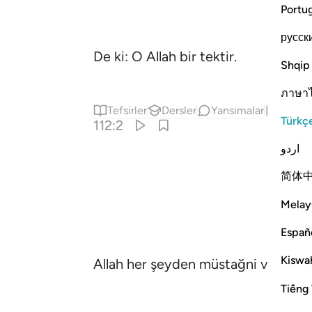
Portu
русск
De ki: O Allah bir tektir.
Shqip
ภาษา
Tefsirler
Dersler
Yansımalar
Hadis
Türkç
112:2
اردو
简体
Melay
Españ
Kiswah
Allah her şeyden müstağni ve her ş
Tiếng 