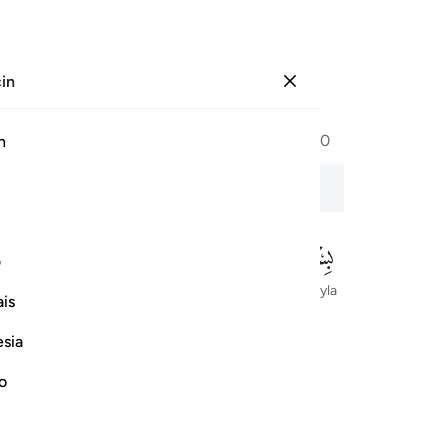
çin
Giriş yap
Sayfa
604
Cüz
30
/
Hizb
60
h
lâs
ف
Rahman ve Rahim olan Allah'ın adıyla
is
esia
no
ﱅ