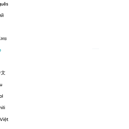
guês
ий
ไทย
İlgili İçerik
e
中文
u
ol
ili
ey O'na muhtaçtır.
Việt