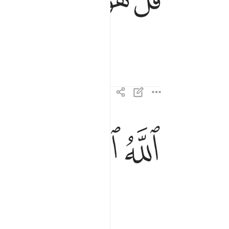
ﱆ
ﱇ
ﱈ
الله الصمد ٢
ٱللَّهُ ٱلصَّمَدُ ٢