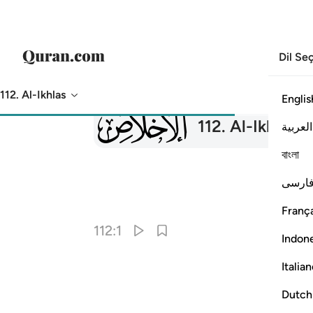
Dil Se
112. Al-Ikhlas
Englis
112
112
.
Al-Ikhlas
İh
العربية
বাংলা
ارسی
França
112:1
Indon
Italia
Dutch