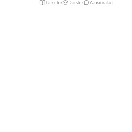
Tefsirler
Dersler
Yansımalar
Hadis