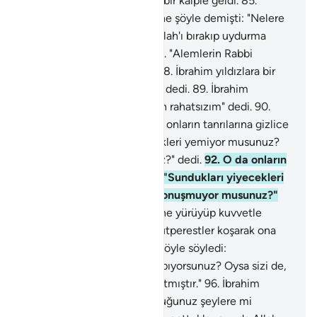
84
.
Nitekim Rabbine temiz bir kalple geldi.
85
.
İbrahim babasına ve milletine şöyle demişti: "Nelere
kulluk ediyorsunuz?"
86
.
"Allah'ı bırakıp uydurma
tanrılar mı istiyorsunuz?"
87
.
"Alemlerin Rabbi
hakkındaki sanınız nedir?"
88
.
İbrahim yıldızlara bir
göz attı ve "Ben rahatsızım" dedi.
89
.
İbrahim
yıldızlara bir göz attı ve "Ben rahatsızım" dedi.
90
.
Onu bırakıp gittiler.
91
.
O da onların tanrılarına gizlice
yönelip: "Sundukları yiyecekleri yemiyor musunuz?
Ne o, konuşmuyor musunuz?" dedi.
92
.
O da onların
tanrılarına gizlice yönelip: "Sundukları yiyecekleri
yemiyor musunuz? Ne o, konuşmuyor musunuz?"
dedi.
93
.
Sonunda, üzerlerine yürüyüp kuvvetle
vurdu.
94
.
Bunun üzerine putperestler koşarak ona
geldiler.
95
.
İbrahim onlara şöyle söyledi:
"Yonttuğunuz şeylere mi tapıyorsunuz? Oysa sizi de,
yonttuklarınızı da Allah yaratmıştır."
96
.
İbrahim
onlara şöyle söyledi: "Yonttuğunuz şeylere mi