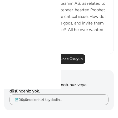
When we study the life of Ibrahim AS, as related to
us by Allah SWT, we find a tender-hearted Prophet
who is concerned about one critical issue. How do I
get people to abandon false gods, and invite them
to the worship of Allah alone? All he ever wanted
was f...
Daha fazla gör
24
5
Daha Fazla Düşünce Okuyun
Notlar ve Düşünceler
Bu ayetle ilgili herhangi bir notunuz veya
düşünceniz yok.
Düşüncelerinizi kaydedin…