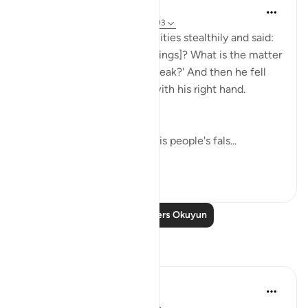
In the Shade of the Quran
31 hafta önce
·
referans
ayet 37:91-93
He then approached the deities stealthily and said:
'Will you not eat [your offerings]? What is the matter
with you that you do not speak?' And then he fell
upon them, smiting them with his right hand.
(Verses 91-93)
Abraham went straight to his people's fals...
Daha fazla gör
0
0
Daha Fazla Ders Okuyun
Yansımalar
Hammad Fahim
geçen yıl
·
referans
ayet 37:84-99