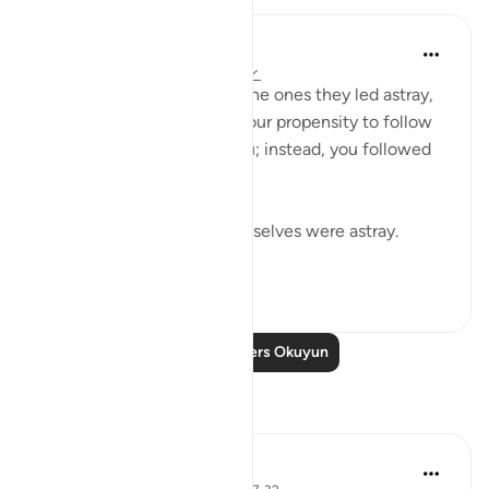
In the Shade of the Quran
31 hafta önce
·
referans
ayet 37:32
The misleaders will say to the ones they led astray,
you joined us because of your propensity to follow
error. We did nothing to you; instead, you followed
us in our error:
If we led you astray, we ourselves were astray.
(Verse 32)
0
0
Daha Fazla Ders Okuyun
Yansımalar
tareq abed