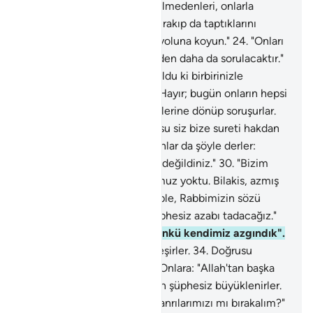
İlgililere şöyle emredilir: "Zulmedenleri, onlarla
işbirliği edenleri ve Allah'ı bırakıp da taptıklarını
derleyin. Onları cehennem yoluna koyun."
24
.
"Onları
durdurun; çünkü kendilerinden daha da sorulacaktır."
25
.
Şöyle sorulur: "Size ne oldu ki birbirinizle
yardımlaşmıyorsunuz?"
26
.
Hayır; bugün onların hepsi
teslim olmuşlardır.
27
.
Birbirlerine dönüp soruşurlar.
28
.
İleri gelenlerine: "Doğrusu siz bize sureti hakdan
görünürdünüz" derler.
29
.
Onlar da şöyle derler:
"Hayır; siz inanmış kimseler değildiniz."
30
.
"Bizim
sizin üstünüzde bir nüfuzumuz yoktu. Bilakis, azmış
bir millettiniz."
31
.
"Bu sebeple, Rabbimizin sözü
aleyhimizde gerçekleşti. şüphesiz azabı tadacağız."
32
.
"Sizi biz azdırmıştık, çünkü kendimiz azgındık".
33
.
O gün hepsi azabda birleşirler.
34
.
Doğrusu
suçlulara böyle yaparız.
35
.
Onlara: "Allah'tan başka
tanrı yoktur" denildiği zaman şüphesiz büyüklenirler.
36
.
"Deli bir şair yüzünden tanrılarımızı mı bırakalım?"