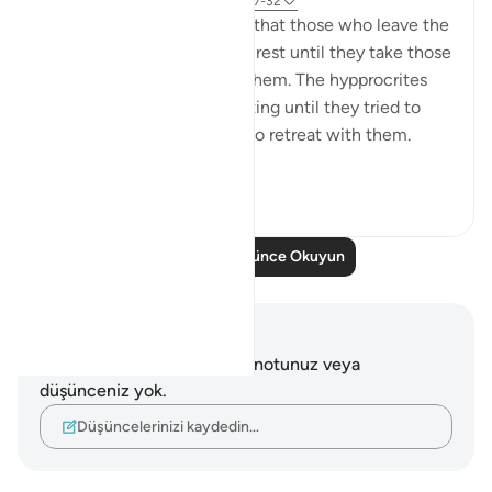
8 yıl önce
·
referans
ayet 33:13, 37:27-32
One lesson to draw from is that those who leave the
obedience of Allah will not rest until they take those
who are on his obedience them. The hypprocrites
here couldnt stop at retreating until they tried to
convince the companions to retreat with them.
Maybe t...
Daha fazla gör
1
0
Daha Fazla Düşünce Okuyun
Notlar ve Düşünceler
Bu ayetle ilgili herhangi bir notunuz veya
düşünceniz yok.
Düşüncelerinizi kaydedin…