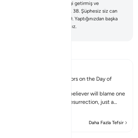
derlerdi.
37
.
Hayır; o, gerçeği getirmiş ve
peygamberleri doğrulamıştı.
38
.
Şüphesiz siz can
yakıcı azabı tadacaksınız.
39
.
Yaptığınızdan başka
birşeyle cezalanmayacaksınız.
-
Turkish Translation(Diyanet)
Tefsir okuyun.
Ibn Kathir (Abridged)
The arguing of the Idolators on the Day of
Resurrection
Allah tells us that the disbeliever will blame one
another in the arena of Resurrection, just a
…
Devamını oku
Daha Fazla Tefsir
Dersler