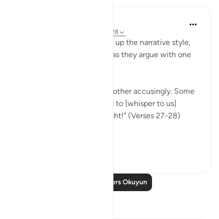
In the Shade of the Quran
31 hafta önce
·
referans
ayet 37:27-28
Once more, the surah picks up the narrative style,
portraying the wrongdoers as they argue with one
another.
"They will turn upon one another accusingly. Some
[of them] will say: You used to [whisper to us]
approaching us from the right!" (Verses 27-28)
This...
Daha fazla gör
0
0
Daha Fazla Ders Okuyun
Yansımalar