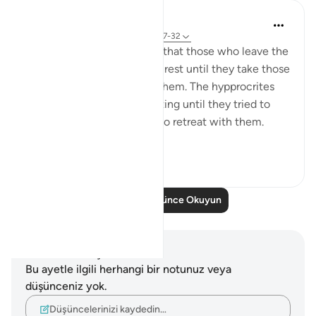
tareq abed
8 yıl önce
·
referans
ayet 33:13, 37:27-32
One lesson to draw from is that those who leave the
obedience of Allah will not rest until they take those
who are on his obedience them. The hypprocrites
here couldnt stop at retreating until they tried to
convince the companions to retreat with them.
Maybe t...
Daha fazla gör
1
0
Daha Fazla Düşünce Okuyun
Notlar ve Düşünceler
Bu ayetle ilgili herhangi bir notunuz veya
düşünceniz yok.
Düşüncelerinizi kaydedin…