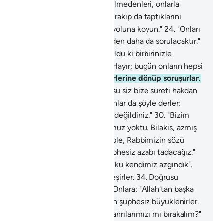
İlgililere şöyle emredilir: "Zulmedenleri, onlarla
işbirliği edenleri ve Allah'ı bırakıp da taptıklarını
derleyin. Onları cehennem yoluna koyun."
24
.
"Onları
durdurun; çünkü kendilerinden daha da sorulacaktır."
25
.
Şöyle sorulur: "Size ne oldu ki birbirinizle
yardımlaşmıyorsunuz?"
26
.
Hayır; bugün onların hepsi
teslim olmuşlardır.
27
.
Birbirlerine dönüp soruşurlar.
28
.
İleri gelenlerine: "Doğrusu siz bize sureti hakdan
görünürdünüz" derler.
29
.
Onlar da şöyle derler:
"Hayır; siz inanmış kimseler değildiniz."
30
.
"Bizim
sizin üstünüzde bir nüfuzumuz yoktu. Bilakis, azmış
bir millettiniz."
31
.
"Bu sebeple, Rabbimizin sözü
aleyhimizde gerçekleşti. şüphesiz azabı tadacağız."
32
.
"Sizi biz azdırmıştık, çünkü kendimiz azgındık".
33
.
O gün hepsi azabda birleşirler.
34
.
Doğrusu
suçlulara böyle yaparız.
35
.
Onlara: "Allah'tan başka
tanrı yoktur" denildiği zaman şüphesiz büyüklenirler.
36
.
"Deli bir şair yüzünden tanrılarımızı mı bırakalım?"