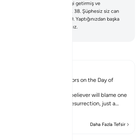
derlerdi.
37
.
Hayır; o, gerçeği getirmiş ve
peygamberleri doğrulamıştı.
38
.
Şüphesiz siz can
yakıcı azabı tadacaksınız.
39
.
Yaptığınızdan başka
birşeyle cezalanmayacaksınız.
-
Turkish Translation(Diyanet)
Tefsir okuyun.
Ibn Kathir (Abridged)
The arguing of the Idolators on the Day of
Resurrection
Allah tells us that the disbeliever will blame one
another in the arena of Resurrection, just a
…
Devamını oku
Daha Fazla Tefsir
Dersler