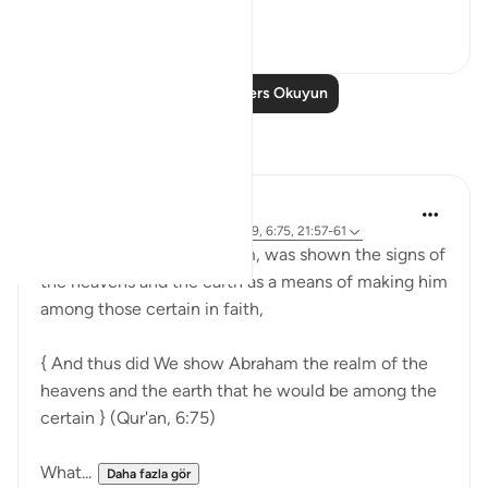
Daha fazla gör
23
2
Daha Fazla Ders Okuyun
Yansımalar
Sirotum Daud
9 hafta önce
·
referans
ayet 37:84-89, 6:75, 21:57-61
Ibrahim, peace be upon him, was shown the signs of
the heavens and the earth as a means of making him
among those certain in faith,
{ And thus did We show Abraham the realm of the
heavens and the earth that he would be among the
certain } (Qur'an, 6:75)
What...
Daha fazla gör