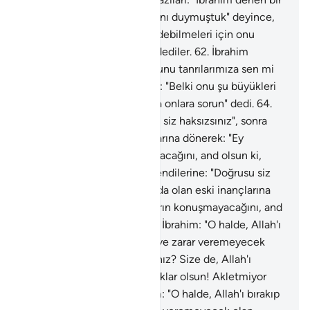
gencin onları diline doladığını duymuştuk" deyince,
"O halde bunların şahidlik edebilmeleri için onu
halkın gözü önüne getirin" dediler.
62
.
İbrahim
gelince, ona: "Ey İbrahim, bunu tanrılarımıza sen mi
yaptın?" dediler.
63
.
İbrahim: "Belki onu şu büyükleri
yapmıştır, konuşabiliyorlarsa onlara sorun" dedi.
64
.
Kendi kendilerine: "Doğrusu siz haksızsınız", sonra
kafalarında olan eski inançlarına dönerek: "Ey
İbrahim! bunların konuşmayacağını, and olsun ki,
bilirsin" dediler.
65
.
Kendi kendilerine: "Doğrusu siz
haksızsınız", sonra kafalarında olan eski inançlarına
dönerek: "Ey İbrahim! bunların konuşmayacağını, and
olsun ki, bilirsin" dediler.
66
.
İbrahim: "O halde, Allah'ı
bırakıp da size hiçbir fayda ve zarar veremeyecek
olan putlara ne diye taparsınız? Size de, Allah'ı
bırakıp taptıklarınıza da yazıklar olsun! Akletmiyor
musunuz?" dedi.
67
.
İbrahim: "O halde, Allah'ı bırakıp