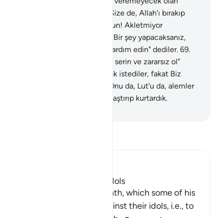
da size hiçbir fayda ve zarar veremeyecek olan
putlara ne diye taparsınız? Size de, Allah'ı bırakıp
taptıklarınıza da yazıklar olsun! Akletmiyor
musunuz?" dedi.
68
.
Onlar: "Bir şey yapacaksanız,
şunu yakın da tanrılarınıza yardım edin" dediler.
69
.
Biz: "Ey ateş! İbrahim'e karşı serin ve zararsız ol"
dedik.
70
.
Ona düzen kurmak istediler, fakat Biz
onları hüsrana uğrattık.
71
.
Onu da, Lut'u da, alemler
için kutsal kıldığımız yere ulaştırıp kurtardık.
-
Turkish Translation(Diyanet)
Tefsir okuyun.
Ibn Kathir (Abridged)
How Ibrahim broke the Idols
Then Ibrahim swore an oath, which some of his
people heard, to plot against their idols, i.e., to