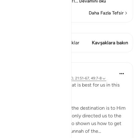
break them and destroy th
…
Devamını oku
Daha Fazla Tefsir
Kıraat'ı görüntüle
Bu ayette şunlar var: 1 Kavşaklar
Kavşaklara bakın
Dersler
J Yousef
4 yıl önce
·
referans
ayet 2:258, 18:10, 21:51-67, 49:7-8
Allah (swt) directs us to what is best for us in this
religion
Allah (swt) has told us that the destination is to Him
and to Paradise. He has not only directed us to the
ultimate destination but also shown us how to get
there. The Qur’an and the sunnah of the...