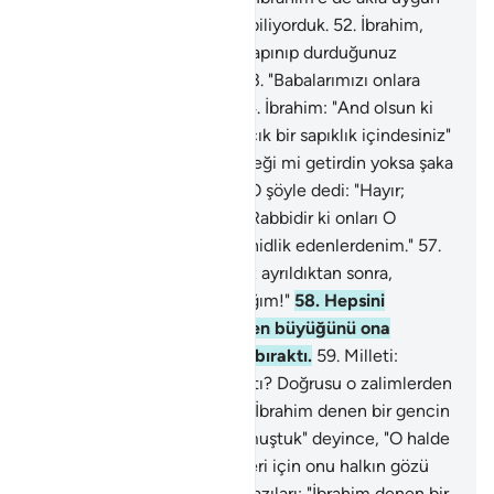
olanı göstermiştik. Biz onu biliyorduk.
52
.
İbrahim,
babasına ve milletine: "Bu tapınıp durduğunuz
heykeller nedir?" demişti.
53
.
"Babalarımızı onlara
tapar bulduk" demişlerdi.
54
.
İbrahim: "And olsun ki
sizler de babalarınız da apaçık bir sapıklık içindesiniz"
deyince:
55
.
"Sen bize gerçeği mi getirdin yoksa şaka
mı ediyorsun?" dediler.
56
.
O şöyle dedi: "Hayır;
Rabbiniz, göklerin ve yerin Rabbidir ki onları O
yaratmıştır. Ben de buna şahidlik edenlerdenim."
57
.
"Allah'a yemin ederim ki, siz ayrıldıktan sonra,
putlarınıza bir tuzak kuracağım!"
58
.
Hepsini
paramparça edip, içlerinden büyüğünü ona
başvursunlar diye, sağlam bıraktı.
59
.
Milleti:
"Tanrılarımıza bunu kim yaptı? Doğrusu o zalimlerden
biridir" dediler.
60
.
Bazıları: "İbrahim denen bir gencin
onları diline doladığını duymuştuk" deyince, "O halde
bunların şahidlik edebilmeleri için onu halkın gözü
önüne getirin" dediler.
61
.
Bazıları: "İbrahim denen bir