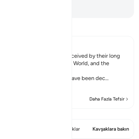
yeteriz.
-
Turkish Translation(Diyanet)
Tefsir okuyun.
Ibn Kathir (Abridged)
How the Idolators are deceived by their long
and luxurious Lives in this World, and the
Explanation of the Truth
Allah explains that they have been dec
…
Devamını oku
Daha Fazla Tefsir
Kıraat'ı görüntüle
Bu ayette şunlar var: 1 Kavşaklar
Kavşaklara bakın