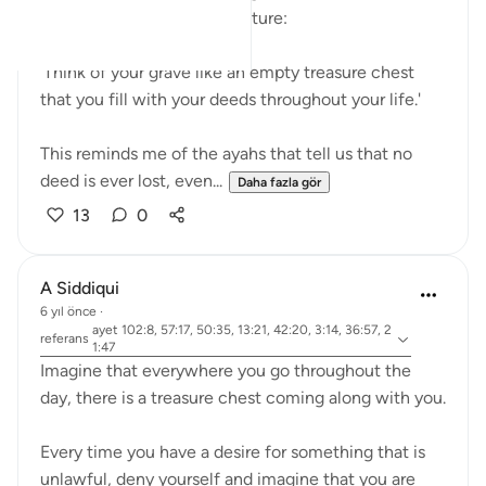
someone had heard in a lecture:
'Think of your grave like an empty treasure chest
that you fill with your deeds throughout your life.'
This reminds me of the ayahs that tell us that no
deed is ever lost, even...
Daha fazla gör
13
0
A Siddiqui
6 yıl önce
·
ayet 102:8, 57:17, 50:35, 13:21, 42:20, 3:14, 36:57, 2
referans
1:47
Imagine that everywhere you go throughout the
day, there is a treasure chest coming along with you.
Every time you have a desire for something that is
unlawful, deny yourself and imagine that you are