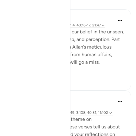
Dersler
Hammad Fahim
2 yıl önce
·
referans
ayet 40:46-50, 1:4, 40:16-17, 21:47
A central part of our faith Is our belief in the unseen.
It is a realm beyond our grasp, and perception. Part
of our Iman in the unseen is Allah’s meticulous
judgement, where nothing from human affairs,
rights, liabilities or rewards will go a miss.
Everything...
Daha fazla gör
18
0
Hammad Fahim
2 yıl önce
·
referans
ayet 14:42, 21:47, 40:17, 18:49, 3:108, 40:31, 11:102
As we explore this month's theme on
#DivineJustice
, what do these verses tell us about
Justice? I would love to read your reflections on