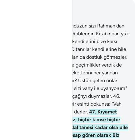
Bağlam içinde okuyun
Bölüm 21, Sayfa 326, Juz 17
42
.
De ki: "Geceleyin ve gündüzün sizi Rahman'dan
kim koruyabilir?" Ama onlar Rablerinin Kitabından yüz
çevirmektedirler.
43
.
Yoksa kendilerini bize karşı
savunacak tanrıları mı var? O tanrılar kendilerine bile
yardım edemezler. Katımızdan da dostluk görmezler.
44
.
Biz bunlara ve babalarına geçimlikler verdik de
ömürleri uzadı; şimdi memleketlerini her yandan
eksilttiğimizi görmüyorlar mı? Üstün gelen onlar
mıdır?
45
.
De ki: "Ben ancak sizi vahy ile uyarıyorum"
Uyarıldıkları zaman, sağırlar çağrıyı duymazlar.
46
.
Rabbinin azabından onlara bir esinti dokunsa: "Vah
bize! Doğrusu biz haksızdık" derler.
47
.
Kıyamet
günü doğru teraziler kurarız; hiçbir kimse hiçbir
haksızlığa uğratılmaz. Hardal tanesi kadar olsa bile
yapılanı ortaya koyarız. Hesap gören olarak Biz