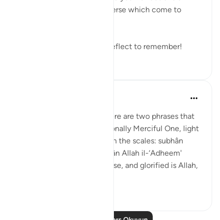
these verses or any other verse which come to
mind.
Remember to reflect and reflect to remember!
19
0
Prophetic Commentary
8 yıl önce
·
referans
ayet 21:47
Abu Hurayrah narrates: 'There are two phrases that
are beloved to the Exceptionally Merciful One, light
on the tongue, but heavy on the scales: subhân
Allahi wabihamdi and subhân Allah il-‘Adheem'
(glroified is Allah in His praise, and glorified is Allah,
the ...
Daha fazla gör
0
0
Daha Fazla Ders Okuyun