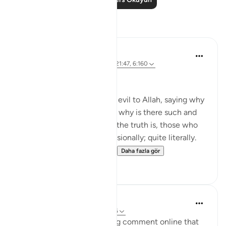
Yansımalar
Shafowan W. Mahmood
31 hafta önce
·
referans
ayet 2:281, 21:47, 6:160
NONE WILL BE WRONGED
Many disbelievers attribute evil to Allah, saying why
did so and so suffer such or why is there such and
such a natural disaster. But the truth is, those who
disbelieve think one-dimensionally; quite literally.
For many, there is no life ...
Daha fazla gör
4
0
A Siddiqui
6 yıl önce
·
referans
ayet 21:47, 31:16
Yesterday, I read an amazing comment online that