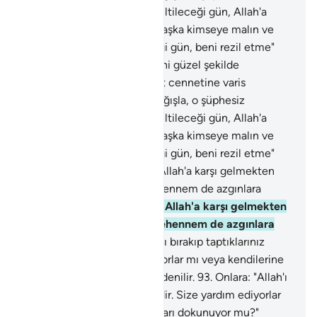
sapıklardandır. İnsanların diriltileceği gün, Allah'a
temiz bir kalble gelenden başka kimseye malın ve
oğulların fayda vermeyeceği gün, beni rezil etme"
demişti.
89
.
Sonrakilerin beni güzel şekilde
anmalarını sağla. Beni nimet cennetine varis
olanlardan kıl. Babamı da bağışla, o şüphesiz
sapıklardandır. İnsanların diriltileceği gün, Allah'a
temiz bir kalble gelenden başka kimseye malın ve
oğulların fayda vermeyeceği gün, beni rezil etme"
demişti.
90
.
O gün cennet Allah'a karşı gelmekten
sakınanlara yaklaştırılır. Cehennem de azgınlara
gösterilir.
91
.
O gün cennet Allah'a karşı gelmekten
sakınanlara yaklaştırılır. Cehennem de azgınlara
gösterilir.
92
.
Onlara: "Allah'ı bırakıp taptıklarınız
nerededir. Size yardım ediyorlar mı veya kendilerine
yardımları dokunuyor mu?" denilir.
93
.
Onlara: "Allah'ı
bırakıp taptıklarınız nerededir. Size yardım ediyorlar
mı veya kendilerine yardımları dokunuyor mu?"