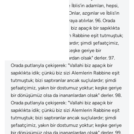
denilir.
94
.
Onlar, azgınlar ve İblis'in adamları, hepsi,
tepetakla oraya atılırlar.
95
.
Onlar, azgınlar ve İblis'in
adamları, hepsi, tepetakla oraya atılırlar.
96
.
Orada
putlarıyla çekişerek: "Vallahi biz apaçık bir sapıklıkta
idik; çünkü biz sizi Alemlerin Rabbine eşit tutmuştuk;
bizi saptıranlar ancak suçlulardır; şimdi şefaatçimiz,
yakın bir dostumuz yoktur; keşke geriye bir
dönüşümüz olsa da inananlardan olsak" derler.
97
.
Orada putlarıyla çekişerek: "Vallahi biz apaçık bir
sapıklıkta idik; çünkü biz sizi Alemlerin Rabbine eşit
tutmuştuk; bizi saptıranlar ancak suçlulardır; şimdi
şefaatçimiz, yakın bir dostumuz yoktur; keşke geriye
bir dönüşümüz olsa da inananlardan olsak" derler.
98
.
Orada putlarıyla çekişerek: "Vallahi biz apaçık bir
sapıklıkta idik; çünkü biz sizi Alemlerin Rabbine eşit
tutmuştuk; bizi saptıranlar ancak suçlulardır; şimdi
şefaatçimiz, yakın bir dostumuz yoktur; keşke geriye
bir dönüşümüz olsa da inananlardan olsak" derler.
99
.