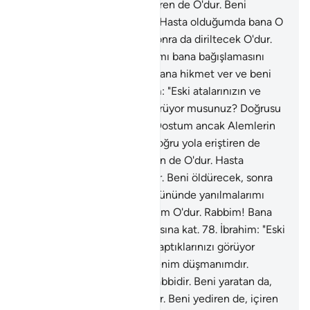
yaratan da, doğru yola eriştiren de O'dur. Beni
yediren de, içiren de O'dur. Hasta olduğumda bana O
şifa verir. Beni öldürecek, sonra da diriltecek O'dur.
Ahiret gününde yanılmalarımı bana bağışlamasını
umduğum O'dur. Rabbim! Bana hikmet ver ve beni
iyiler arasına kat.
77
.
İbrahim: "Eski atalarınızın ve
sizin nelere taptıklarınızı görüyor musunuz? Doğrusu
onlar benim düşmanımdır. Dostum ancak Alemlerin
Rabbidir. Beni yaratan da, doğru yola eriştiren de
O'dur. Beni yediren de, içiren de O'dur. Hasta
olduğumda bana O şifa verir. Beni öldürecek, sonra
da diriltecek O'dur. Ahiret gününde yanılmalarımı
bana bağışlamasını umduğum O'dur. Rabbim! Bana
hikmet ver ve beni iyiler arasına kat.
78
.
İbrahim: "Eski
atalarınızın ve sizin nelere taptıklarınızı görüyor
musunuz? Doğrusu onlar benim düşmanımdır.
Dostum ancak Alemlerin Rabbidir. Beni yaratan da,
doğru yola eriştiren de O'dur. Beni yediren de, içiren