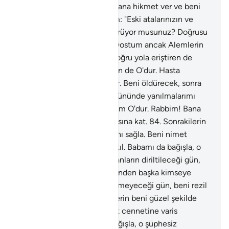
umduğum O'dur. Rabbim! Bana hikmet ver ve beni
iyiler arasına kat.
83
.
İbrahim: "Eski atalarınızın ve
sizin nelere taptıklarınızı görüyor musunuz? Doğrusu
onlar benim düşmanımdır. Dostum ancak Alemlerin
Rabbidir. Beni yaratan da, doğru yola eriştiren de
O'dur. Beni yediren de, içiren de O'dur. Hasta
olduğumda bana O şifa verir. Beni öldürecek, sonra
da diriltecek O'dur. Ahiret gününde yanılmalarımı
bana bağışlamasını umduğum O'dur. Rabbim! Bana
hikmet ver ve beni iyiler arasına kat.
84
.
Sonrakilerin
beni güzel şekilde anmalarını sağla. Beni nimet
cennetine varis olanlardan kıl. Babamı da bağışla, o
şüphesiz sapıklardandır. İnsanların diriltileceği gün,
Allah'a temiz bir kalble gelenden başka kimseye
malın ve oğulların fayda vermeyeceği gün, beni rezil
etme" demişti.
85
.
Sonrakilerin beni güzel şekilde
anmalarını sağla. Beni nimet cennetine varis
olanlardan kıl. Babamı da bağışla, o şüphesiz