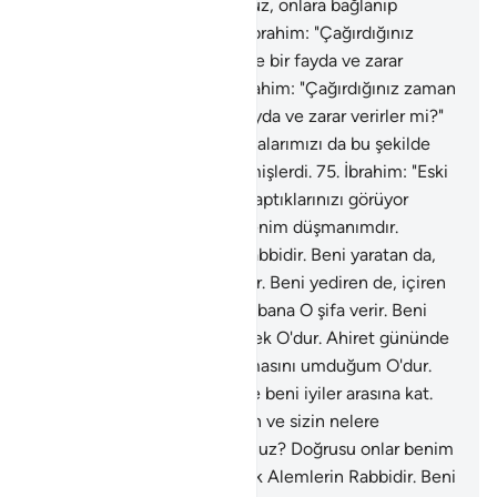
demişti.
71
.
"Putlara tapıyoruz, onlara bağlanıp
duruyoruz" demişlerdi.
72
.
İbrahim: "Çağırdığınız
zaman sizi duyarlar veya size bir fayda ve zarar
verirler mi?" demişti.
73
.
İbrahim: "Çağırdığınız zaman
sizi duyarlar veya size bir fayda ve zarar verirler mi?"
demişti.
74
.
"Hayır ama, babalarımızı da bu şekilde
ibadet ederken bulduk" demişlerdi.
75
.
İbrahim: "Eski
atalarınızın ve sizin nelere taptıklarınızı görüyor
musunuz? Doğrusu onlar benim düşmanımdır.
Dostum ancak Alemlerin Rabbidir. Beni yaratan da,
doğru yola eriştiren de O'dur. Beni yediren de, içiren
de O'dur. Hasta olduğumda bana O şifa verir. Beni
öldürecek, sonra da diriltecek O'dur. Ahiret gününde
yanılmalarımı bana bağışlamasını umduğum O'dur.
Rabbim! Bana hikmet ver ve beni iyiler arasına kat.
76
.
İbrahim: "Eski atalarınızın ve sizin nelere
taptıklarınızı görüyor musunuz? Doğrusu onlar benim
düşmanımdır. Dostum ancak Alemlerin Rabbidir. Beni