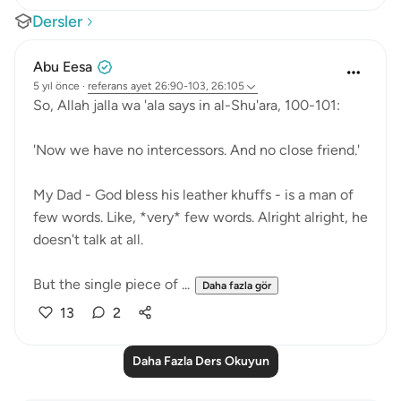
Dersler
Abu Eesa
5 yıl önce
·
referans
ayet 26:90-103, 26:105
So, Allah jalla wa 'ala says in al-Shu'ara, 100-101:
'Now we have no intercessors. And no close friend.'
My Dad - God bless his leather khuffs - is a man of
few words. Like, *very* few words. Alright alright, he
doesn't talk at all.
But the single piece of ...
Daha fazla gör
13
2
Daha Fazla Ders Okuyun