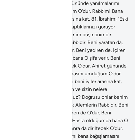
da diriltecek O'dur. Ahiret gününde yanılmalarımı
bana bağışlamasını umduğum O'dur. Rabbim! Bana
hikmet ver ve beni iyiler arasına kat.
81
.
İbrahim: "Eski
atalarınızın ve sizin nelere taptıklarınızı görüyor
musunuz? Doğrusu onlar benim düşmanımdır.
Dostum ancak Alemlerin Rabbidir. Beni yaratan da,
doğru yola eriştiren de O'dur. Beni yediren de, içiren
de O'dur. Hasta olduğumda bana O şifa verir. Beni
öldürecek, sonra da diriltecek O'dur. Ahiret gününde
yanılmalarımı bana bağışlamasını umduğum O'dur.
Rabbim! Bana hikmet ver ve beni iyiler arasına kat.
82
.
İbrahim: "Eski atalarınızın ve sizin nelere
taptıklarınızı görüyor musunuz? Doğrusu onlar benim
düşmanımdır. Dostum ancak Alemlerin Rabbidir. Beni
yaratan da, doğru yola eriştiren de O'dur. Beni
yediren de, içiren de O'dur. Hasta olduğumda bana O
şifa verir. Beni öldürecek, sonra da diriltecek O'dur.
Ahiret gününde yanılmalarımı bana bağışlamasını