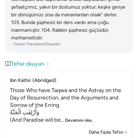
şefaatçimiz, yakın bir dostumuz yoktur; keşke geriye
bir dönüşümüz olsa da inananlardan olsak" derler.
103
.
Bunda şüphesiz bir ders vardır ama çoğu
inanmamıştır.
104
.
Rabbin şüphesiz güçlüdür,
merhametlidir.
-
Turkish Translation(Diyanet)
Tefsir okuyun.
Ibn Kathir (Abridged)
Those Who have Taqwa and the Astray on the
Day of Resurrection, and the Arguments and
Sorrow of the Erring
وَأُزْلِفَتِ الْجَنَّةُ
(And Paradise will be
…
Devamını oku
Daha Fazla Tefsir