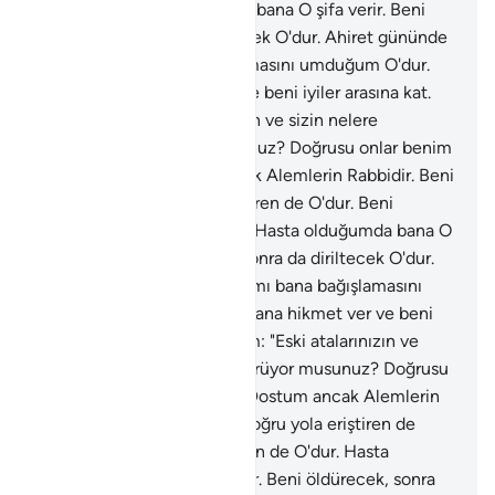
de O'dur. Hasta olduğumda bana O şifa verir. Beni
öldürecek, sonra da diriltecek O'dur. Ahiret gününde
yanılmalarımı bana bağışlamasını umduğum O'dur.
Rabbim! Bana hikmet ver ve beni iyiler arasına kat.
79
.
İbrahim: "Eski atalarınızın ve sizin nelere
taptıklarınızı görüyor musunuz? Doğrusu onlar benim
düşmanımdır. Dostum ancak Alemlerin Rabbidir. Beni
yaratan da, doğru yola eriştiren de O'dur. Beni
yediren de, içiren de O'dur. Hasta olduğumda bana O
şifa verir. Beni öldürecek, sonra da diriltecek O'dur.
Ahiret gününde yanılmalarımı bana bağışlamasını
umduğum O'dur. Rabbim! Bana hikmet ver ve beni
iyiler arasına kat.
80
.
İbrahim: "Eski atalarınızın ve
sizin nelere taptıklarınızı görüyor musunuz? Doğrusu
onlar benim düşmanımdır. Dostum ancak Alemlerin
Rabbidir. Beni yaratan da, doğru yola eriştiren de
O'dur. Beni yediren de, içiren de O'dur. Hasta
olduğumda bana O şifa verir. Beni öldürecek, sonra