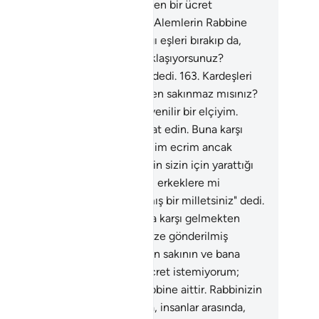
bana itaat edin. Buna karşı sizden bir ücret
temiyorum; benim ecrim ancak Alemlerin Rabbine
tir. Rabbinizin sizin için yarattığı eşleri bırakıp da,
anlar arasında, erkeklere mi yaklaşıyorsunuz?
rusu siz azmış bir milletsiniz" dedi.
163
.
Kardeşleri
, onlara: "Allah'a karşı gelmekten sakınmaz mısınız?
rusu ben size gönderilmiş güvenilir bir elçiyim.
ık Allah'tan sakının ve bana itaat edin. Buna karşı
zden bir ücret istemiyorum; benim ecrim ancak
mlerin Rabbine aittir. Rabbinizin sizin için yarattığı
eri bırakıp da, insanlar arasında, erkeklere mi
laşıyorsunuz? Doğrusu siz azmış bir milletsiniz" dedi.
4
.
Kardeşleri Lut, onlara: "Allah'a karşı gelmekten
kınmaz mısınız? Doğrusu ben size gönderilmiş
enilir bir elçiyim. Artık Allah'tan sakının ve bana
at edin. Buna karşı sizden bir ücret istemiyorum;
nim ecrim ancak Alemlerin Rabbine aittir. Rabbinizin
in için yarattığı eşleri bırakıp da, insanlar arasında,