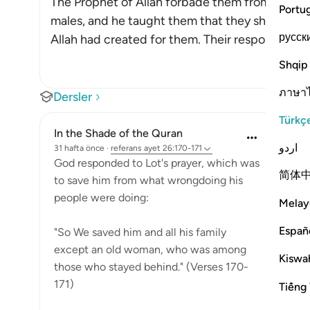
The Prophet of Allah forbade them from commit
Portu
males, and he taught them that they should ha
русск
Allah had created for them. Their response was 
Shqip
ภาษา
Dersler
Türkç
In the Shade of the Quran
اردو
31 hafta önce
·
referans
ayet 26:170-171
God responded to Lot's prayer, which was
简体
to save him from what wrongdoing his
people were doing:
Melay
Españ
"So We saved him and all his family
except an old woman, who was among
Kiswah
those who stayed behind." (Verses 170-
171)
Tiếng 