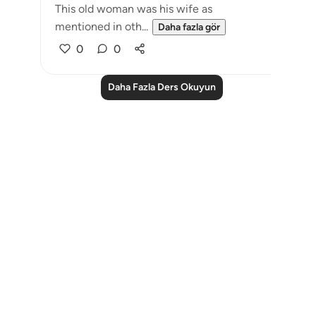
This old woman was his wife as
mentioned in oth...
Daha fazla gör
0
0
Daha Fazla Ders Okuyun