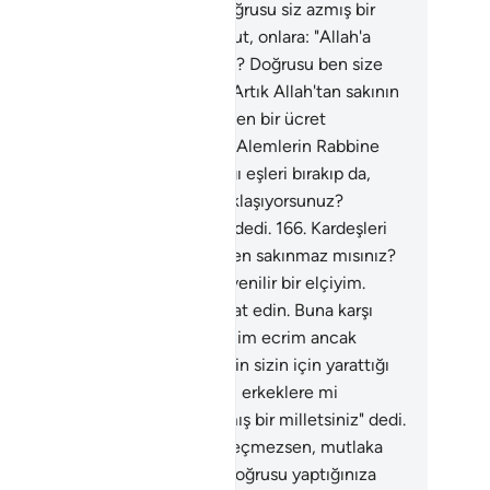
keklere mi yaklaşıyorsunuz? Doğrusu siz azmış bir
letsiniz" dedi.
165
.
Kardeşleri Lut, onlara: "Allah'a
rşı gelmekten sakınmaz mısınız? Doğrusu ben size
derilmiş güvenilir bir elçiyim. Artık Allah'tan sakının
bana itaat edin. Buna karşı sizden bir ücret
temiyorum; benim ecrim ancak Alemlerin Rabbine
tir. Rabbinizin sizin için yarattığı eşleri bırakıp da,
anlar arasında, erkeklere mi yaklaşıyorsunuz?
rusu siz azmış bir milletsiniz" dedi.
166
.
Kardeşleri
, onlara: "Allah'a karşı gelmekten sakınmaz mısınız?
rusu ben size gönderilmiş güvenilir bir elçiyim.
ık Allah'tan sakının ve bana itaat edin. Buna karşı
zden bir ücret istemiyorum; benim ecrim ancak
mlerin Rabbine aittir. Rabbinizin sizin için yarattığı
eri bırakıp da, insanlar arasında, erkeklere mi
laşıyorsunuz? Doğrusu siz azmış bir milletsiniz" dedi.
7
.
"Ey Lut! Bu sözlerinden vazgeçmezsen, mutlaka
ulacaksın" dediler.
168
.
Lut: "Doğrusu yaptığınıza