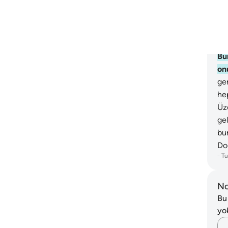
ço
yap
ya
bun
Bu
onu
ger
hep
Üze
ge
bu
Do
-
Tu
No
Bu
yo