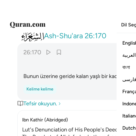
Dil Se
026
فنجيناه واهله اجمعين ١٧٠
Ash-Shu'ara
26:170
Englis
26:170
العربية
বাংলা
Bunun üzerine geride kalan yaşlı bir kadın dışınd
ارسی
Kelime kelime
França
Tefsir okuyun.
Indon
Italia
Ibn Kathir (Abridged)
Dutch
Lut's Denunciation of His People's Deeds, The