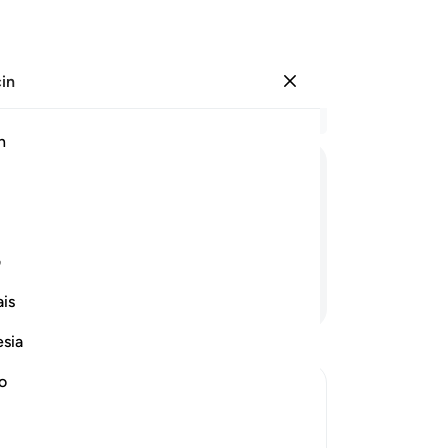
çin
Giriş yap
Ba
h
Böl
16
ﲋ
ﲌ
ﲍ
ﲎ
Kar
sa
a, onu ve ailesini, hepsini kurtardık.
güv
ف
ita
Devamını Okuyun
is
be
siz
esia
er
mil
no
ka
ir Response and Their Punishment
gön