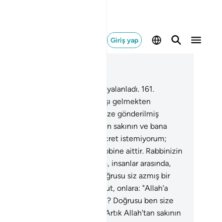
Giriş yap
ğlam içinde okuyun
üm 26, Sayfa 374, Juz 19
0
.
Lut milleti de peygamberleri yalanladı.
161
.
deşleri Lut, onlara: "Allah'a karşı gelmekten
kınmaz mısınız? Doğrusu ben size gönderilmiş
enilir bir elçiyim. Artık Allah'tan sakının ve bana
at edin. Buna karşı sizden bir ücret istemiyorum;
nim ecrim ancak Alemlerin Rabbine aittir. Rabbinizin
in için yarattığı eşleri bırakıp da, insanlar arasında,
keklere mi yaklaşıyorsunuz? Doğrusu siz azmış bir
letsiniz" dedi.
162
.
Kardeşleri Lut, onlara: "Allah'a
rşı gelmekten sakınmaz mısınız? Doğrusu ben size
derilmiş güvenilir bir elçiyim. Artık Allah'tan sakının