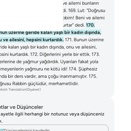
k kızanlardanım. Rabbim! Beni ve ailemi bunların
ageldiği kötülükten kurtar" dedi.
169
.
Lut: "Doğrusu
ptığınıza çok kızanlardanım. Rabbim! Beni ve ailemi
ların yapageldiği kötülükten kurtar" dedi.
170
.
nun üzerine geride kalan yaşlı bir kadın dışında,
 ve ailesini, hepsini kurtardık.
171
.
Bunun üzerine
ide kalan yaşlı bir kadın dışında, onu ve ailesini,
sini kurtardık.
172
.
Diğerlerini yerle bir ettik.
173
.
rlerine de yağmur yağdırdık. Uyarılan fakat yola
lmeyenlerin yağmuru ne kötü idi!
174
.
Şüphesiz
nda bir ders vardır, ama çoğu inanmamıştır.
175
.
ğrusu Rabbin güçlüdür, merhametlidir.
rkish Translation(Diyanet)
tlar ve Düşünceler
 ayetle ilgili herhangi bir notunuz veya düşünceniz
k.
Düşüncelerinizi kaydedin…