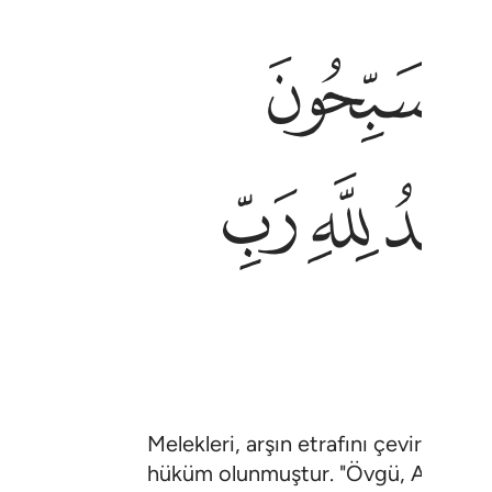
ﱇ
لْعَـٰلَمِينَ ٧٥
ﱑ
ﱒ
Melekleri, arşın etrafını çevirmiş ol
hüküm olunmuştur. "Övgü, Alemlerin 