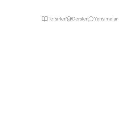
Tefsirler
Dersler
Yansımalar
Kur'an'la bağlantınızı koruyun ❤️
Kur'an'la bağlantınızı koruyun ❤️
Yeniden başlamak, düşünmek ve Kur'an'la
bağlantıda kalmak için kısa ve anlamlı
Yeniden başlamak, düşünmek ve Kur'an'la ba
hatırlatmalar.