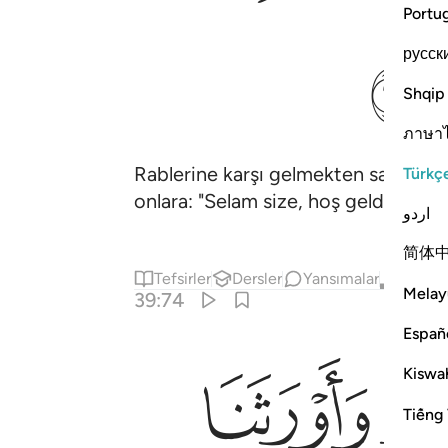
Portu
ﲸ
русск
Shqip
ภาษา
Rablerine karşı gelmekten sakınanlar
Türkç
onlara: "Selam size, hoş geldiniz! Te
اردو
简体
Tefsirler
Dersler
Yansımalar
Kıraat
Melay
39:74
Españ
ﲿ
Kiswah
ينَ ٧٤
Tiếng 