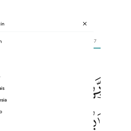
çin
Giriş yap
Sayfa
466
Cüz
24
/
Hizb
47
h
ﲦ
ﲧ
ﲨ
ﲩ
وها وفتحت ابوابها وقال لهم خزنتها سلام عليكم طبتم فادخلوها خالدين ٧٣
ف
 جَآءُوهَا وَفُتِحَتْ أَبْوَٰبُهَا وَقَالَ لَهُمْ خَزَنَتُهَا سَلَـٰمٌ عَلَيْكُمْ طِبْتُمْ فَٱدْخُلُوهَا خَـٰلِد
is
esia
ﲯ
ﲰ
ﲱ
ﲲ
no