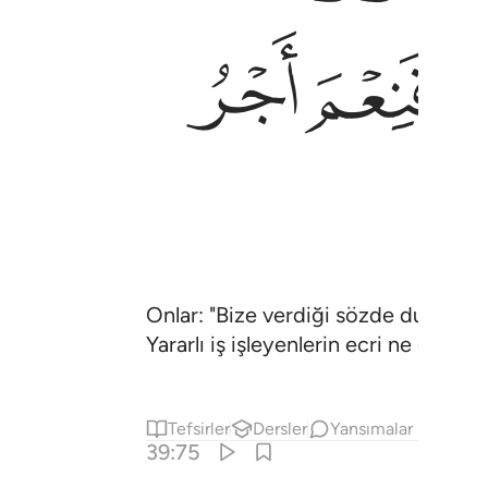
ﳇ
ﳈ
Onlar: "Bize verdiği sözde duran ve 
Yararlı iş işleyenlerin ecri ne güzelmi
Tefsirler
Dersler
Yansımalar
39:75