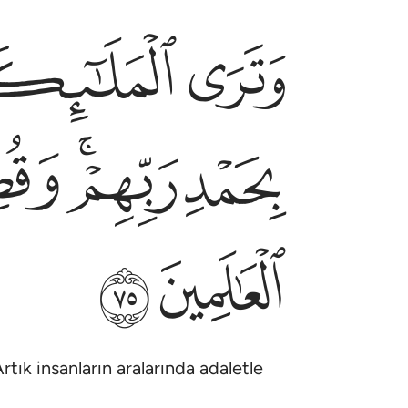
ﱁ
ﱂ
وترى الملايكة حافين من حول العرش يسبحون بحمد 
وَتَرَى ٱلْمَلَـٰٓئِكَةَ حَآفِّينَ مِنْ حَوْلِ ٱلْعَرْشِ يُسَبّ
ﱈ
ﱉﱊ
ﱋ
ﱓ
ﱔ
rtık insanların aralarında adaletle