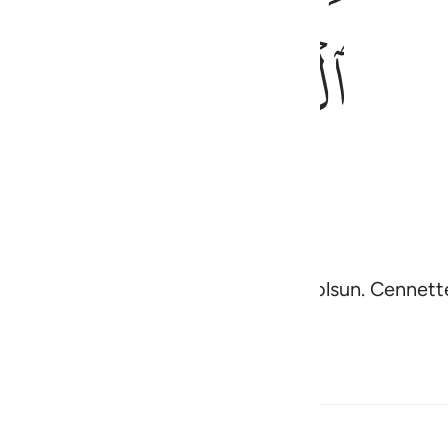
ﳃ
ﳄ
ﳅﳆ
bizi bu yere varis kılan Allah'a hamdolsun. Cennette
ş!" derler.