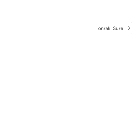
Önceki Sure
Surenin Başlangıcı
Sonraki Sure
Keşfedin
Anasayfa
ğlantıda
Kuran Radyo