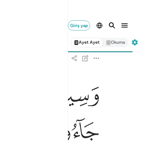
Giriş yap
Ayet Ayet
Okuma
ﲣ
ﲤ
ﲥ
وسيق الذين اتقوا ربهم الى الجنة زمرا حتى اذا جاء
وَسِيقَ ٱلَّذِينَ ٱتَّقَوْا۟ رَبَّهُمْ إِلَى ٱلْجَنَّةِ زُمَرًا ۖ حَتَّىٰٓ إِذَا
ﲭ
ﲮ