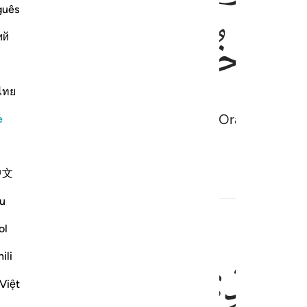
guês
ﲶ
ﲷ
ий
ไทย
, bölük bölük cennete götürülürler. Oraya varıp da k
e
melli olarak buraya girin" derler.
中文
İlgili İçerik
u
ol
ﲼ
ﲽ
ﲾ
بوا من الجنة حيث نشاء فنعم اجر العاملين ٧٤
ili
َثَنَا ٱلْأَرْضَ نَتَبَوَّأُ مِنَ ٱلْجَنَّةِ حَيْثُ نَشَآءُ ۖ فَنِعْمَ أَجْرُ ٱلْعَـٰمِلِ
Việt