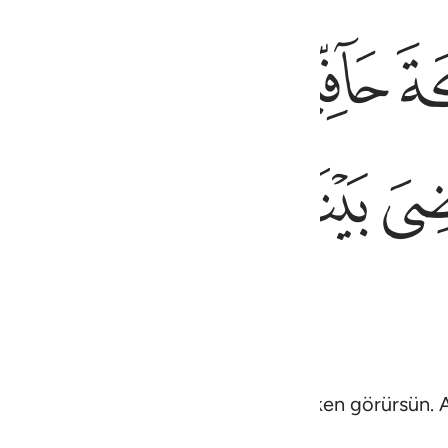
ﱃ
ﱄ
ﱅ
ﱆ
ربهم وقضي بينهم بالحق وقيل الحمد لله رب العالمين ٧٥
ِحُونَ بِحَمْدِ رَبِّهِمْ ۖ وَقُضِىَ بَيْنَهُم بِٱلْحَقِّ وَقِيلَ ٱلْحَمْدُ لِلَّهِ رَبِّ ٱ
ﱌ
ﱍﱎ
ﱏ
ﱐ
dukları halde, Rablerini hamd ile överken görürsün. A
Rabbi olan Allah içindir" denir.