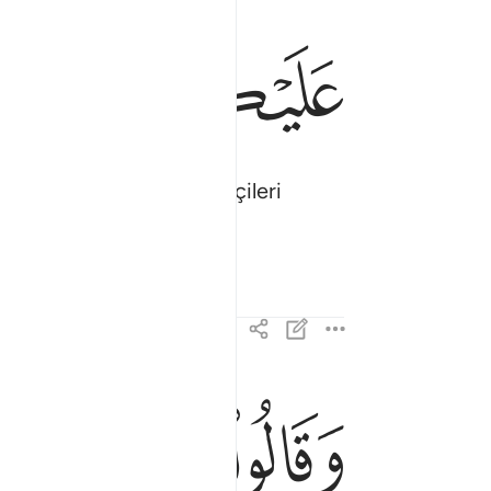
ﲴ
ﲵ
apıları açıldığında, bekçileri
ﲹ
ﲺ
ﲻ
وقالوا الحمد لله الذي صدقنا وعده واورثنا الارض نت
وَقَالُوا۟ ٱلْحَمْدُ لِلَّهِ ٱلَّذِى صَدَقَنَا وَعْدَهُۥ وَأَوْر