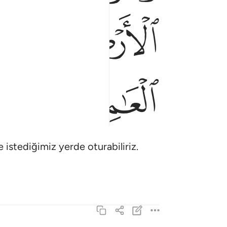
ﳀ
ﳁ
ﳂ
ﳉ
ﳊ
 istediğimiz yerde oturabiliriz.