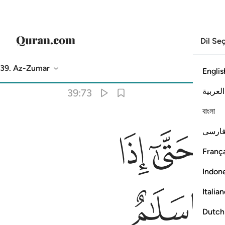
Dil Se
39. Az-Zumar
Englis
Meal
: Turkish Translation (Diyanet)
العربية
39:73
বাংলা
ﲪ
ﲫ
ﲬ
ارسی
ِينَ ٧٣
França
Indon
ﲳ
Italia
Dutch