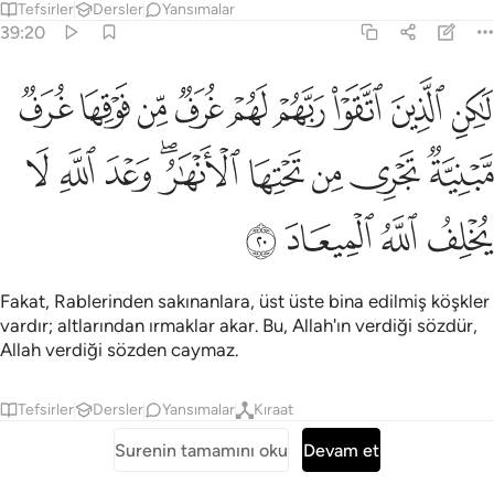
Tefsirler
Dersler
Yansımalar
39:20
ﲴ
ﲵ
ﲶ
ﲷ
ﲸ
ﲹ
ﲺ
ﲻ
ﲼ
اكن الذين اتقوا ربهم لهم غرف من فوقها غرف مبنية تجري من تحتها الانهار
َـٰكِنِ ٱلَّذِينَ ٱتَّقَوْا۟ رَبَّهُمْ لَهُمْ غُرَفٌۭ مِّن فَوْقِهَا غُرَفٌۭ مَّبْنِيَّةٌۭ 
ﲽ
ﲾ
ﲿ
ﳀ
ﳁﳂ
ﳃ
ﳄ
ﳅ
ﳆ
ﳇ
ﳈ
ﳉ
Fakat, Rablerinden sakınanlara, üst üste bina edilmiş köşkler
vardır; altlarından ırmaklar akar. Bu, Allah'ın verdiği sözdür,
Allah verdiği sözden caymaz.
Tefsirler
Dersler
Yansımalar
Kıraat
Surenin tamamını oku
Devam et