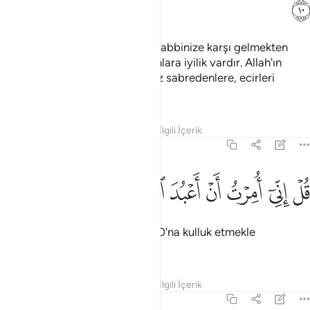
ﳧ
Şöyle de: "Ey inanan kullarım! Rabbinize karşı gelmekten
sakının; bu dünyada iyilik yapanlara iyilik vardır. Allah'ın
yarattığı yeryüzü geniştir. Yalnız sabredenlere, ecirleri
sonsuz olarak ödenecektir."
Tefsirler
Dersler
Yansımalar
İlgili İçerik
39:11
ﱁ
ﱂ
ﱃ
ﱄ
ﱅ
ﱆ
ل اني امرت ان اعبد الله مخلصا له الدين ١١
ﱇ
ﱈ
ﱉ
ﱊ
ُلْ إِنِّىٓ أُمِرْتُ أَنْ أَعْبُدَ ٱللَّهَ مُخْلِصًۭا لَّهُ ٱلدِّينَ ١١
De ki: "Dini Allah'a halis kılarak O'na kulluk etmekle
emrolundum."
Tefsirler
Dersler
Yansımalar
İlgili İçerik
39:12