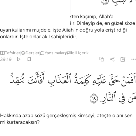
Şeytana ve putlara kulluk etmekten kaçınıp, Allah'a
yönelenlere, onlara, müjde vardır. Dinleyip de, en güzel söze
uyan kullarımı müjdele. İşte Allah'ın doğru yola eriştirdiği
onlardır. İşte onlar akıl sahipleridir.
Tefsirler
Dersler
Yansımalar
İlgili İçerik
39:19
ﲩ
ﲪ
ﲫ
ﲬ
ﲭ
فمن حق عليه كلمة العذاب افانت تنقذ من في النار ١٩
ﲮ
ﲯ
َفَمَنْ حَقَّ عَلَيْهِ كَلِمَةُ ٱلْعَذَابِ أَفَأَنتَ تُنقِذُ مَن فِى ٱلنَّارِ ١٩
ﲰ
ﲱ
ﲲ
ﲳ
Hakkında azap sözü gerçekleşmiş kimseyi, ateşte olanı sen
mi kurtaracaksın?