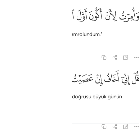
ﱋ
ﱌ
ﱍ
ﱎ
امرت لان اكون اول المسلمين ١٢
ﱏ
ﱐ
َأُمِرْتُ لِأَنْ أَكُونَ أَوَّلَ ٱلْمُسْلِمِينَ ١٢
"Ve Müslümanların ilki olmakla emrolundum."
Tefsirler
Dersler
Yansımalar
39:13
ﱑ
ﱒ
ﱓ
ﱔ
ﱕ
ﱖ
ل اني اخاف ان عصيت ربي عذاب يوم عظيم ١٣
ﱗ
ﱘ
ﱙ
ﱚ
ُلْ إِنِّىٓ أَخَافُ إِنْ عَصَيْتُ رَبِّى عَذَابَ يَوْمٍ عَظِيمٍۢ ١٣
De ki: "Rabbime karşı gelirsem, doğrusu büyük günün
azabından korkarım."
Tefsirler
Dersler
Yansımalar
39:14