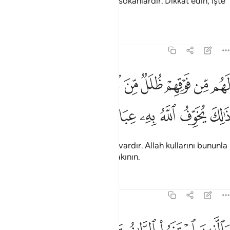
kendilerini ve ailelerini hüsrana sokanlardır. Dikkat edin, işte
apaçık hüsran budur.
Tefsirler
Dersler
Yansımalar
39:16
ﱸ
ﱹ
ﱺ
ﱻ
ﱼ
ﱽ
ﱾ
ﱿ
ﲀﲁ
هم من فوقهم ظلل من النار ومن تحتهم ظلل ذالك يخوف الله به عباده يا 
َهُم مِّن فَوْقِهِمْ ظُلَلٌۭ مِّنَ ٱلنَّارِ وَمِن تَحْتِهِمْ ظُلَلٌۭ ۚ ذَٰلِكَ يُخَوِّفُ ٱللَّهُ بِهِۦ عِبَادَهُ
ﲂ
ﲃ
ﲄ
ﲅ
ﲆﲇ
ﲈ
ﲉ
ﲊ
Onlara üstlerinden kat kat ateş vardır. Allah kullarını bununla
korkutur. Ey kullarım, Benden sakının.
Tefsirler
Dersler
Yansımalar
39:17
الذين اجتنبوا الطاغوت ان يعبدوها وانابوا الى الله لهم البشرى فبشر عباد