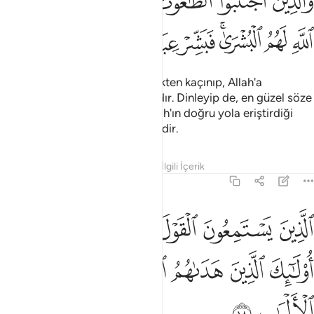
ﲋ
ﲌ
ﲍ
ﲎ
ﲏ
ﲐ
ﲑ
َٱلَّذِينَ ٱجْتَنَبُوا۟ ٱلطَّـٰغُوتَ أَن يَعْبُدُوهَا وَأَنَابُوٓا۟ إِلَى ٱللَّهِ لَهُمُ ٱلْبُشْرَىٰ ۚ فَبَشِّرْ عِبَ
ﲒ
ﲓ
ﲔﲕ
ﲖ
ﲗ
ﲘ
Şeytana ve putlara kulluk etmekten kaçınıp, Allah'a
yönelenlere, onlara, müjde vardır. Dinleyip de, en güzel söze
uyan kullarımı müjdele. İşte Allah'ın doğru yola eriştirdiği
onlardır. İşte onlar akıl sahipleridir.
Tefsirler
Dersler
Yansımalar
İlgili İçerik
39:18
ﲙ
ﲚ
ﲛ
ﲜ
ﲝﲞ
لذين يستمعون القول فيتبعون احسنه اولايك الذين هداهم الله واولايك هم ا
لَّذِينَ يَسْتَمِعُونَ ٱلْقَوْلَ فَيَتَّبِعُونَ أَحْسَنَهُۥٓ ۚ أُو۟لَـٰٓئِكَ ٱلَّذِ
ﲟ
ﲠ
ﲡ
ﲢﲣ
ﲤ
ﲥ
ﲦ
ﲧ
ﲨ