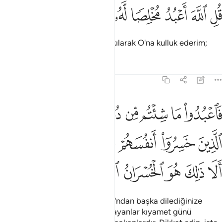
ﱛ
ﱜ
ﱝ
ل الله اعبد مخلصا له ديني ١٤
ﱞ
ﱟ
ﱠ
ﱡ
ُلِ ٱللَّهَ أَعْبُدُ مُخْلِصًۭا لَّهُۥ دِينِى ١٤
De ki: "Ben, dinimi Allah'a halis kılarak O'na kulluk ederim;
Tefsirler
Dersler
Yansımalar
39:15
ﱢ
ﱣ
ﱤ
ﱥ
ﱦﱧ
ﱨ
ﱩ
ﱪ
اعبدوا ما شيتم من دونه قل ان الخاسرين الذين خسروا انفسهم واهليهم يو
َٱعْبُدُوا۟ مَا شِئْتُم مِّن دُونِهِۦ ۗ قُلْ إِنَّ ٱلْخَـٰسِرِينَ ٱلَّذِينَ خَسِرُوٓا۟ أ
ﱫ
ﱬ
ﱭ
ﱮ
ﱯ
ﱰﱱ
ﱲ
ﱳ
ﱴ
ﱵ
ﱶ
ﱷ
Ey Allah'a eş koşanlar! Siz de O'ndan başka dilediğinize
kulluk edin." De ki: Hüsrana uğrayanlar kıyamet günü