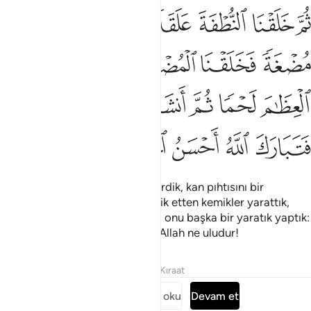
ﲔ
ﲕ
ﲖ
ﲗ
ﲘ
ﲙ
م خلقنا النطفة علقة فخلقنا العلقة مضغة فخلقنا المضغة عظاما فكسونا 
ُمَّ خَلَقْنَا ٱلنُّطْفَةَ عَلَقَةًۭ فَخَلَقْنَا ٱلْعَلَقَةَ مُضْغَةًۭ فَخَلَقْنَا ٱلْمُض
ﲚ
ﲛ
ﲜ
ﲝ
ﲞ
ﲟ
ﲠ
ﲡ
ﲢ
ﲣ
ﲤﲥ
ﲦ
ﲧ
ﲨ
ﲩ
ﲪ
Sonra nutfeyi kan pıhtısına çevirdik, kan pıhtısını bir
çiğnemlik et yaptık, bir çiğnemlik etten kemikler yarattık,
kemiklere de et giydirdik. Sonra onu başka bir yaratık yaptık:
Biçim verenlerin en güzeli olan Allah ne uludur!
Tefsirler
Dersler
Yansımalar
Kıraat
Surenin tamamını oku
Devam et