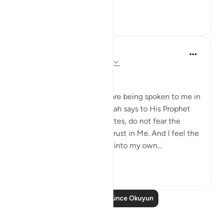
Daha fazla gör
12
2
Dr Maryam Fayyaz
48 hafta önce
·
referans
ayet 33:1-8
Bismillah
I hear the verses as if they are being spoken to me in
the stillness of Madinah. Allah says to His Prophet
ﷺ: do not obey the hypocrites, do not fear the
disbelievers, fear only Me, trust in Me. And I feel the
weight of those words sink into my own...
Daha fazla gör
22
4
Daha Fazla Düşünce Okuyun