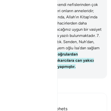
6
.
Müminlerin, Peygamberi kendi nefislerinden çok
sevmeleri gerekir; onun eşleri onların anneleridir;
akraba olanlar, miras hususunda, Allah'ın Kitap'ında
birbirlerine müminler ve muhacirlerden daha
yakındırlar. Dostlarınıza yapacağınız uygun bir vasiyet
bunun dışındadır. Bu Kitap'ta yazılı bulunmaktadır.
7
.
Peygamberlerden söz almıştık. Senden, Nuh'dan,
İbrahim'den, Musa'dan, Meryem oğlu İsa'dan sağlam
bir söz almışızdır.
8
.
Allah, doğrulardan
doğruluklarını sormak ve inkarcılara can yakıcı
azap hazırlamak için bunu yapmıştır.
-
Turkish Translation(Diyanet)
Tefsir okuyun.
Ibn Kathir (Abridged)
The Covenant of the Prophets