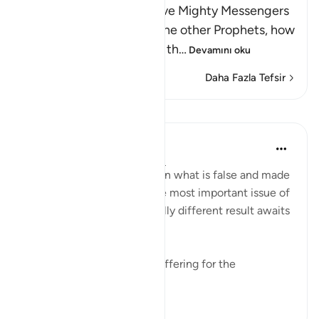
Allah tells us about the five Mighty Messengers
with strong resolve and the other Prophets, how
He took a covenant from th
…
Devamını oku
Daha Fazla Tefsir
Dersler
In the Shade of the Quran
31 hafta önce
·
referans
ayet 33:8
As for those who believed in what is false and made
false claims concerning the most important issue of
all, the issue of faith, a totally different result awaits
them:
"He has prepared painful suffering for the
unbelievers." (Verse 8)
0
0