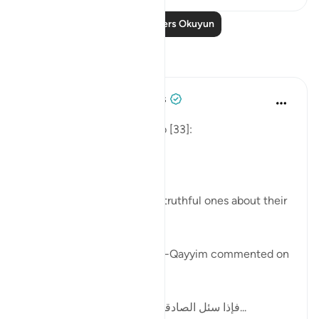
Daha Fazla Ders Okuyun
Yansımalar
Tulayhah Tafsir Translations
geçen yıl
·
referans
ayet 33:8
Allah says in surah al-Ahzab [33]:
[لِّيَسْأَلَ الصَّادِقِينَ عَن صِدْقِهِمْ]
'That He may question the truthful ones about their
truthfulness.' [8]
In one of his writings, ibn al-Qayyim commented on
this by writing:
[فإذا سئل الصادقون وحوسبوا على صدقهم، ف...