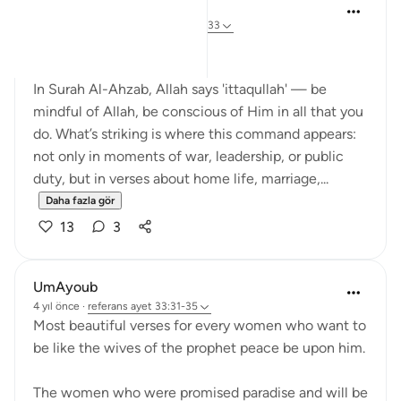
Dr Maryam Fayyaz
44 hafta önce
·
referans
ayet 33:32-33
Bismillah
In Surah Al-Ahzab, Allah says 'ittaqullah' — be
mindful of Allah, be conscious of Him in all that you
do. What’s striking is where this command appears:
not only in moments of war, leadership, or public
duty, but in verses about home life, marriage,...
Daha fazla gör
13
3
UmAyoub
4 yıl önce
·
referans
ayet 33:31-35
Most beautiful verses for every women who want to
be like the wives of the prophet peace be upon him.
The women who were promised paradise and will be