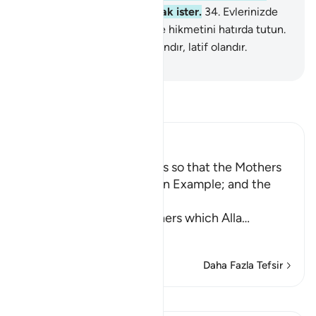
giderip sizi tertemiz yapmak ister.
34
.
Evlerinizde
okunan Allah'ın ayetlerini ve hikmetini hatırda tutun.
Şüphesiz Allah haberdar olandır, latif olandır.
-
Turkish Translation(Diyanet)
Tefsir okuyun.
Ibn Kathir (Abridged)
Enjoining certain Manners so that the Mothers
of the Believers may be an Example; and the
Prohibition of Tabarruj
These are the good manners which Alla
…
Devamını oku
Daha Fazla Tefsir
Kıraat'ı görüntüle