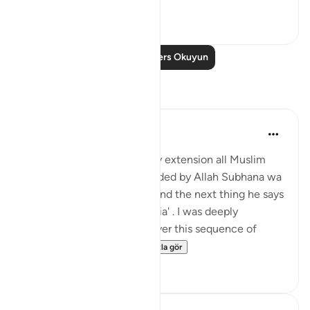
1
0
Daha Fazla Ders Okuyun
Yansımalar
Hira Younus
2 yıl önce
·
referans
ayet 33:33
Mothers of believers and by extension all Muslim
women are being commanded by Allah Subhana wa
taala to be at their homes and the next thing he says
is not to do 'tabarruj of jahilia' . I was deeply
reflecting and pondering over this sequence of
commands how a...
Daha fazla gör
13
3