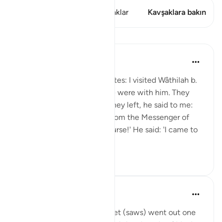
Bu ayette şunlar var: 2 Kavşaklar
Kavşaklara bakın
Dersler
Prophetic Commentary
8 yıl önce
·
referans
ayet 33:33
Shaddâd Abu ‘Ammâr narrates: I visited Wâthilah b.
al-Asqa‘ while some people were with him. They
mentioned Ali, and when they left, he said to me:
'May I tell you what I saw from the Messenger of
Allah (saws)?' I said: 'Of course!' He said: 'I came to
Fâtimah...
Daha fazla gör
1
0
Prophetic Commentary
8 yıl önce
·
referans
ayet 33:33
‘Âishah narrates: The Prophet (saws) went out one