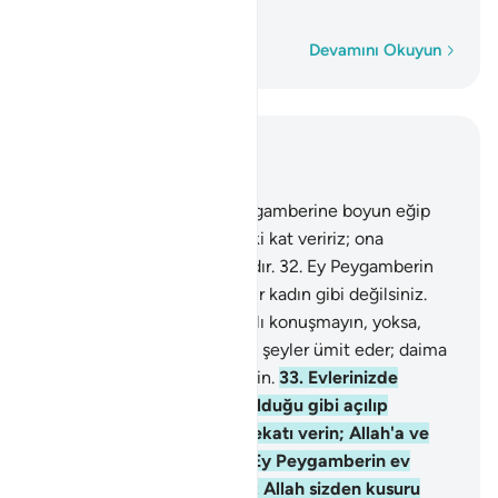
tertemiz yapmak ister.
Kelime kelime
Devamını Okuyun
Bağlam içinde okuyun
Bölüm 33, Sayfa 422, Juz 22
31
.
Sizlerden Allah'a ve Peygamberine boyun eğip
yararlı iş işleyenlere ecrini iki kat veririz; ona
cömertçe rızık hazırlamışızdır.
32
.
Ey Peygamberin
hanımları! Sizler herhangi bir kadın gibi değilsiniz.
Allah'tan sakınıyorsanız edalı konuşmayın, yoksa,
kalbi bozuk olan kimse kötü şeyler ümit eder; daima
ciddi ve ağırbaşlı söz söyleyin.
33
.
Evlerinizde
oturun; eski Cahiliyye'de olduğu gibi açılıp
saçılmayın; namazı kılın; zekatı verin; Allah'a ve
Peygamberine itaat edin. Ey Peygamberin ev
halkı! (ehl-i beyt) Şüphesiz Allah sizden kusuru