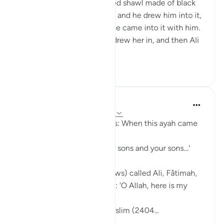
morning wearing a patterned shawl made of black
wool. Al-Hasan b. Ali came, and he drew him into it,
then al-Husayn came and he came into it with him.
Fâtimah then came, so he drew her in, and then Ali
came and...
Daha fazla gör
1
0
Prophetic Commentary
8 yıl önce
·
referans
ayet 33:33, 3:61
Sa‘d b. Abu Waqqâs narrates: When this ayah came
down:
… say, 'Come, let us call our sons and your sons…'
[3:61]
The Messenger of Allah (saws) called Ali, Fâtimah,
Hasan, and Husayn. He said: 'O Allah, here is my
family!'
[Authentic: Narrated by Muslim (2404...
Daha fazla gör