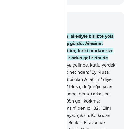
Bağlam içinde okuyun
Bölüm 28, Sayfa 389, Juz 20
29
.
Musa süreyi doldurunca, ailesiyle birlikte yola
çıktı. Tur tarafından bir ateş gördü. Ailesine:
"Durunuz, ben bir ateş gördüm; belki oradan size
bir haber yahut tutuşmuş bir odun getiririm de
ısınabilirsiniz" dedi.
30
.
Oraya gelince, kutlu yerdeki
vadinin sağ yanındaki ağaç cihetinden: "Ey Musa!
Şüphesiz Ben, Alemlerin Rabbi olan Allah'ım" diye
seslenildi.
31
.
"Değneğini at." Musa, değneğin yılan
gibi hareketler yaptığını görünce, dönüp arkasına
bakmadan kaçtı. "Ey Musa! Dön gel; korkma;
şüphesiz güvende olanlardansın" denildi.
32
.
"Elini
koynuna koy, lekesiz, bembeyaz çıksın. Korkudan
açılan kollarını kendine çek! Bu ikisi Firavun ve