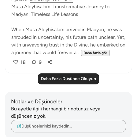
2 yıl önce
·
referans
ayet 28:23-32
Musa Aleyhisalam' Transformative Journey to
Madyan: Timeless Life Lessons
When Musa Aleyhisalam arrived in Madyan, he was
shrouded in uncertainty, his future path unclear. Yet,
with unwavering trust in the Divine, he embarked on
a journey that would forever a...
Daha fazla gör
18
9
Daha Fazla Düşünce Okuyun
Notlar ve Düşünceler
Bu ayetle ilgili herhangi bir notunuz veya
düşünceniz yok.
Düşüncelerinizi kaydedin…