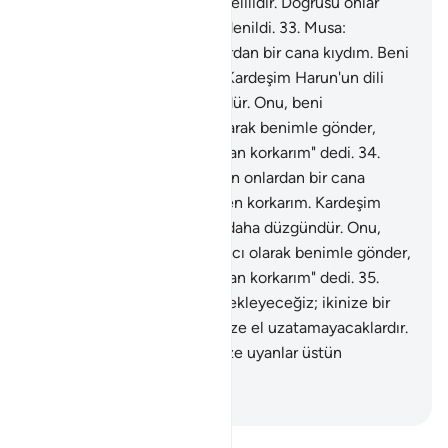
erkanına karşı Rabbinin iki delilidir. Doğrusu onlar
yoldan çıkmış bir millettir" denildi.
33
.
Musa:
"Rabbim! Doğrusu ben onlardan bir cana kıydım. Beni
öldürmelerinden korkarım. Kardeşim Harun'un dili
benimkinden daha düzgündür. Onu, beni
destekleyen bir yardımcı olarak benimle gönder,
çünkü beni yalanlamalarından korkarım" dedi.
34
.
Musa: "Rabbim! Doğrusu ben onlardan bir cana
kıydım. Beni öldürmelerinden korkarım. Kardeşim
Harun'un dili benimkinden daha düzgündür. Onu,
beni destekleyen bir yardımcı olarak benimle gönder,
çünkü beni yalanlamalarından korkarım" dedi.
35
.
Allah: "Seni kardeşinle destekleyeceğiz; ikinize bir
kudret vereceğiz ki, onlar size el uzatamayacaklardır.
Ayetlerimizle ikiniz ve ikinize uyanlar üstün
geleceklerdir" dedi.
-
Turkish Translation(Diyanet)