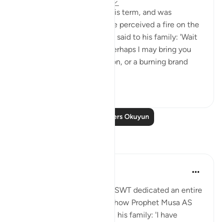
31 hafta önce
·
referans
ayet 28:29
When Moses had fulfilled his term, and was
travelling with his family, he perceived a fire on the
slope of Mount Sinai. So he said to his family: 'Wait
here, for I perceive a fire. Perhaps I may bring you
from there some information, or a burning brand
from th...
Daha fazla gör
0
0
Daha Fazla Ders Okuyun
Yansımalar
Aida Azlin
3 yıl önce
·
referans
ayet 28:29
I absolutely love how Allah SWT dedicated an entire
Ayah in the Quran to show how Prophet Musa AS
clearly communicated with his family: 'I have