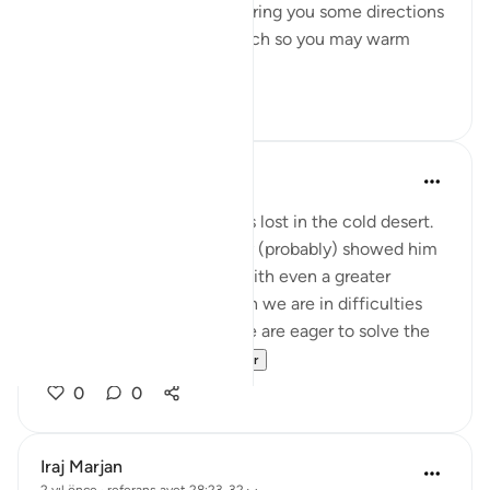
spotted a fire. I will either bring you some directions
from there, or a burning torch so you may warm
yourselves.' ...
Daha fazla gör
12
2
Abbas R.
5 yıl önce
·
referans
ayet 28:29
Subhanallah! Musa (as) was lost in the cold desert.
Suddenly Allah did not only (probably) showed him
the way but charged him with even a greater
prupose as a prophet! When we are in difficulties
and don't see a way out, we are eager to solve the
problem and f...
Daha fazla gör
0
0
Iraj Marjan