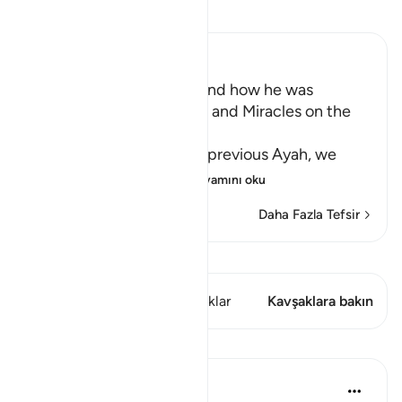
Tefsir okuyun.
Ibn Kathir (Abridged)
Musa's Return to Egypt and how he was
honored with the Mission and Miracles on the
Way
In the explanation of the previous Ayah, we
have already seen th
…
Devamını oku
Daha Fazla Tefsir
Kıraat'ı görüntüle
Bu ayette şunlar var: 1 Kavşaklar
Kavşaklara bakın
Dersler
In the Shade of the Quran